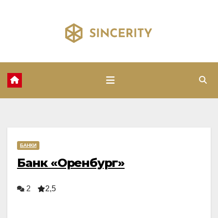
Перейти
к
содержимому
БАНКИ
Банк «Оренбург»
2
2,5