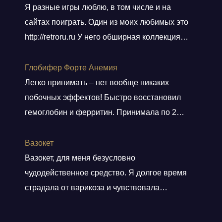
Я разные игры люблю, в том числе и на
сайтах поиграть. Один из моих любимых это
http://retroru.ru У него обширная коллекция
ретро-игр и аксессуаров. Здесь можно найти
все, от культовых хитов 90-х до редких
Глобифер Форте Анемия
артефактов, которые наверняка оценят
Легко принимать – нет вообще никаких
коллекционеры. Там навигация удобная, а
побочных эффектов! Быстро восстановил
дизайн сайта выдержан в тематике ретро, и
гемоглобин и ферритин. Принимала по 2
прям окунаешься
Показать больше
таблетки 2 месяца. Гемоглобин был 80, стал
140. Прошла одышка. Стала снова
Вазокет
заниматься спортом. Врач сказала, что
Вазокет, для меня безусловно
препарат безопасный и можно беременным.
чудодейственное средство. Я долгое время
страдала от варикоза и чувствовала
постоянную тяжесть и боли в ногах. После
применения таблеток, мои симптомы начали