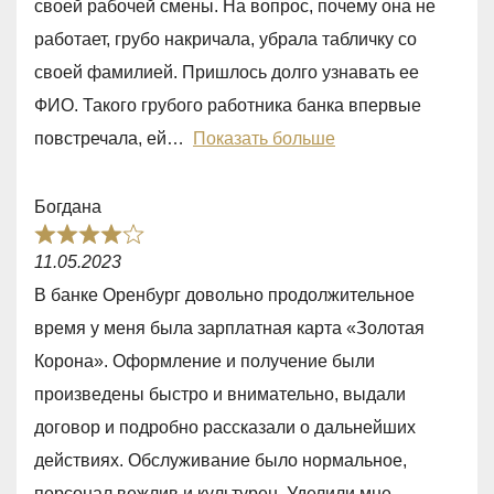
своей рабочей смены. На вопрос, почему она не
,
работает, грубо накричала, убрала табличку со
0
своей фамилией. Пришлось долго узнавать ее
o
ФИО. Такого грубого работника банка впервые
u
повстречала, ей
Показать больше
t
o
Богдана
f
R
5
11.05.2023
a
В банке Оренбург довольно продолжительное
t
время у меня была зарплатная карта «Золотая
e
Корона». Оформление и получение были
d
произведены быстро и внимательно, выдали
4
договор и подробно рассказали о дальнейших
,
действиях. Обслуживание было нормальное,
0
персонал вежлив и культурен. Уделили мне