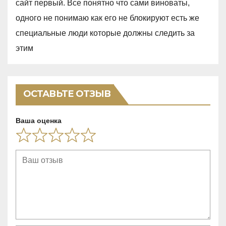
сайт первый. Все понятно что сами виноваты,
,
одного не понимаю как его не блокируют есть же
0
специальные люди которые должны следить за
o
этим
u
t
o
ОСТАВЬТЕ ОТЗЫВ
f
5
Ваша оценка