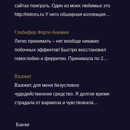
сайтах поиграть. Один из моих любимых это
http://retroru.ru У него обширная коллекция
ретро-игр и аксессуаров. Здесь можно найти
все, от культовых хитов 90-х до редких
Глобифер Форте Анемия
артефактов, которые наверняка оценят
Легко принимать – нет вообще никаких
коллекционеры. Там навигация удобная, а
побочных эффектов! Быстро восстановил
дизайн сайта выдержан в тематике ретро, и
гемоглобин и ферритин. Принимала по 2
прям окунаешься
Показать больше
таблетки 2 месяца. Гемоглобин был 80, стал
140. Прошла одышка. Стала снова
Вазокет
заниматься спортом. Врач сказала, что
Вазокет, для меня безусловно
препарат безопасный и можно беременным.
чудодейственное средство. Я долгое время
страдала от варикоза и чувствовала
постоянную тяжесть и боли в ногах. После
применения таблеток, мои симптомы начали
Банки
уменьшаться уже после пары недель.