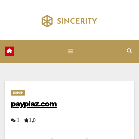
Перейти
к
содержимому
БАНКИ
payplaz.com
1
1,0