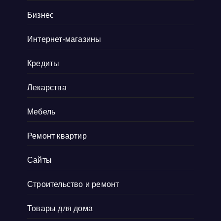
Нравится, что препарат равномерно
Бизнес
распределяется и накапливается в венах, при
Интернет-магазины
этом не влияя никак на другие органы. Это
действительно важно для меня, так
Кредиты
как
Показать больше
Лекарства
Мебель
Ремонт квартир
Сайты
Строительство и ремонт
Товары для дома