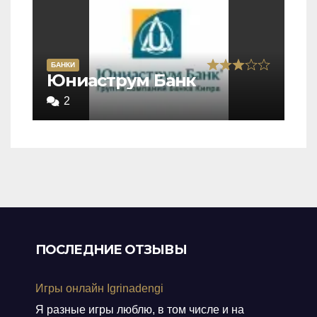
5
БАНКИ
Rated
Юниаструм Банк
3,0
2
out
of
5
ПОСЛЕДНИЕ ОТЗЫВЫ
Игры онлайн Igrinadengi
Я разные игры люблю, в том числе и на