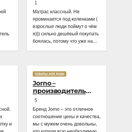
f
of
1
5
5
оей
Матрас классный. Не
проминается под коленками (
взрослые люди поймут о чём
тель
я))) сильно дешёвый покупать
боялась, потому что уже на
e”.
себе проверено что это фигня.
А тут и цена адекватная, как
раз по-моему бюджету, и
качество хорошее, в салоне
ТОВАРЫ ДЛЯ ДОМА
Rated
Rated
попробовали полежать на
Jorno –
5,0
5,0
разных, этот понравился
производитель
out
out
больше всех. На нём не тесно,
мебели для ванной
f
of
чно
когда вдвоём спишь
5
комнаты
5
5
тель
сной.
Бренд Jorno – это отличное
трат
х
соотношение цены и качества,
ела я
етку и
мы с мужем очень довольны,
ем
что купили всю необходимую