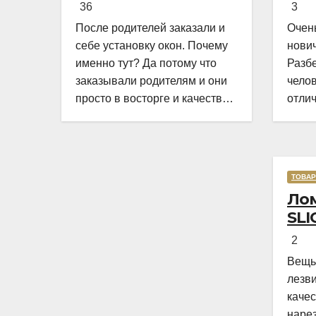
Мас
of
36
3
зас
5
После родителей заказали и
Очен
себе установку окон. Почему
нови
именно тут? Да потому что
Разб
заказывали родителям и они
челов
просто в восторге и качестве
отлич
окон и монтаже! Заказали,
за 4 
приехал мастер, всё замерил,
прив
кое чего посоветовал. Пришли
для н
заключать договор в офис, И
ТОВАР
снова классная и слаженная
Лом
работа всего персонала.
SLI
Договор подсунули не просто
подписать, а дали пояснения
2
по
Вещь 
лезви
качес
нарез