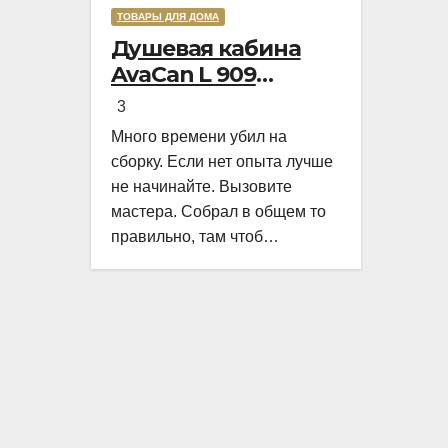
а
и возьмешь что-нибудь
ТОВАРЫ ДЛЯ ДОМА
Rated
ти
дешевое. В этот раз, решили
Душевая кабина
5,0
еня
брать качественное, и
AvaCan L 909
out
продавец в строительном
стандартная
of
ду
магазине предложил мне
3
5
ли
биметаллическая
Много времени убил на
дэборовскую коронку HSS-Co
сборку. Если нет опыта лучше
M42
не начинайте. Вызовите
мастера. Собрал в общем то
правильно, там чтоб
ошибиться не так много мест.
Самое проблемное это
установка стекла и
регулировка поддона. А
пользоваться ей очень
приятно, хорошего качества
кабина.