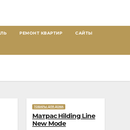
ЕЛЬ
РЕМОНТ КВАРТИР
САЙТЫ
ТОВАРЫ ДЛЯ ДОМА
Rated
Rated
Матрас Hilding Line
5,0
5,0
New Mode
out
out