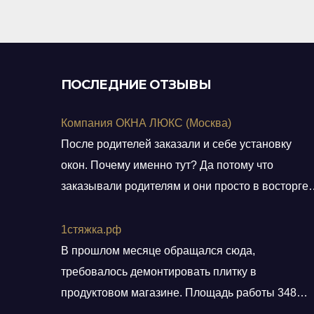
теледиректе, присматриваю
боюсь
там
забот
ПОСЛЕДНИЕ ОТЗЫВЫ
Компания ОКНА ЛЮКС (Москва)
После родителей заказали и себе установку
окон. Почему именно тут? Да потому что
заказывали родителям и они просто в восторге 
качестве окон и монтаже! Заказали, приехал
мастер, всё замерил, кое чего посоветовал.
1стяжка.рф
Пришли заключать договор в офис, И снова
В прошлом месяце обращался сюда,
классная и слаженная работа всего персонала.
требовалось демонтировать плитку в
Договор подсунули не просто подписать, а дали
продуктовом магазине. Площадь работы 348
пояснения по
кв.м.. Приехали вовремя, без лишних разговоро