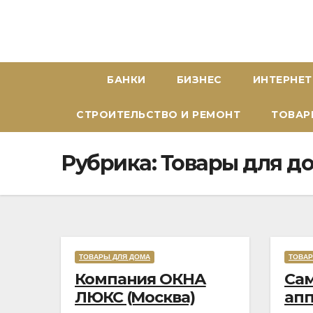
Перейти
к
содержимому
БАНКИ
БИЗНЕС
ИНТЕРНЕТ
СТРОИТЕЛЬСТВО И РЕМОНТ
ТОВАР
Рубрика:
Товары для д
ТОВАРЫ ДЛЯ ДОМА
ТОВАР
Rated
Компания ОКНА
Са
5,0
ЛЮКС (Москва)
ап
out