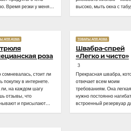
о. Время резки у меня
высоко, мыть окна с табу
тилось, теперь не
опасно. Поэтому стала и
дится возиться с ножом.
швабру, которая бы помо
ого я пользовалась
мне мыть окна, стоя дву
ными ножами, они и
ногами на полу. Решила
Ы ДЛЯ ДОМА
ТОВАРЫ ДЛЯ ДОМА
Rated
ь никуда не делись хлеб
приобрести швабру с
стрюля
Швабра-спрей
5,0
езать, например, или
распылителем от немецк
ецианская роза
«Легко и чисто»
out
 удобнее. Зато во всём
бренда HESSEN, заказал
of
o
ьном – положила ту же
Вайлдберриз. По цене
3
5
вь, шнык, шнык, и готово
 сомневалась, стоит ли
Прекрасная швабра, кот
ь покупку в интернете.
отвечает всем моим
ли, на каждом шагу
требованиям. Она легкая
шь отзывы, что
нужно постоянно нагибат
нывают и присылают
встроенный резервуар д
-нибудь туфту. Тем не
воды и удобный курок-
, рискнула, и пока не
распылитель. Самое гла
ю. Вещь сделана из
швабра не оставляет ник