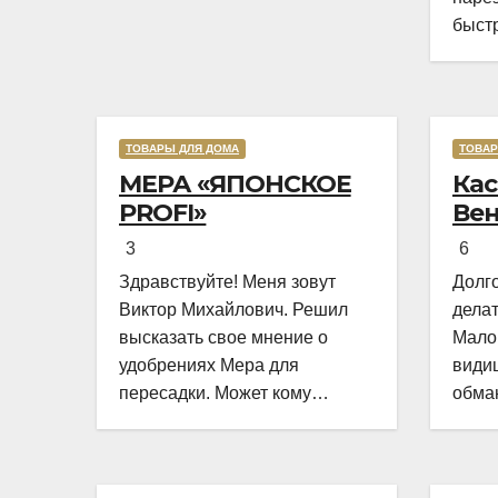
быстр
сокра
прихо
До эт
обыч
ТОВАРЫ ДЛЯ ДОМА
ТОВАР
Rated
тепер
МЕРА «ЯПОНСКОЕ
Ка
5,0
ими р
PROFI»
Вен
out
сыр –
of
остал
3
6
5
морко
Здравствуйте! Меня зовут
Долго
Виктор Михайлович. Решил
делат
высказать свое мнение о
Мало 
удобрениях Мера для
види
пересадки. Может кому
обма
окажется полезным. Купил
какую
удобрения по совету продавца
менее
в своем любимом магазине.
жале