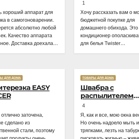
терская
of
o
1
толья
5
ь хороший аппарат для
Хочу рассказать вам о м
чка в самогоноварении.
бюджетной покупке для
ерется абсолютно любой
домашнего обихода. Это
ек. Качество аппарата
кондиционер ополаскива
ное. Доставка доехала
для белья Twister
дня. Вместе с аппаратом
Aromatherapy “Magic Spas
езли 2 вкусных набора
Предназначен он для
астаивания.
смягчения белья и для
придания ему приятного,
Ы ДЛЯ ДОМА
ТОВАРЫ ДЛЯ ДОМА
Rated
свежего аромата. Этот
терезка EASY
Швабра с
5,0
кондиционер в магазине
CER
распылителем
out
выбрала именно из за
HESSEN V350
of
o
аромата, да еще то коне
4
5
зацепило, что производи
отлично заточена,
Я, как и все, мою окна ве
обещает сильный концен
е сделано из
Но очень надоело мыть и
ополаскивателя. Приобр
твенной стали, поэтому
тряпками, лезть на табур
данный кондиционер
ает продукты очень
рисковать жизнью – жив