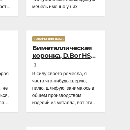
ретки
мебель именно у них.
скать
гла
мя
ТОВАРЫ ДЛЯ ДОМА
Rated
Rated
Биметаллическая
4,0
5,0
ого
коронка, D.Bor HSS-
out
out
а на
Co M42 16_38_51 мм
f
of
1
5
5
орая
В силу своего ремесла, я
часто что-нибудь сверлю,
, не
пилю, шлифую, занимаюсь в
ься,
общем производством
ля
изделий из металла, вот эти
самые сверла, пилы у меня
вное,
расходуется как вода,
аких
особенно если пожадничаешь