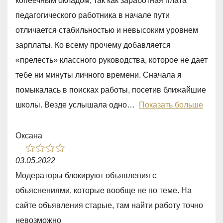
копеечным окладом, так как заработная плата
d
педагогического работника в начале пути
5
отличается стабильностью и невысоким уровнем
,
зарплаты. Ко всему прочему добавляется
0
«прелесть» классного руководства, которое не дает
o
тебе ни минуты личного времени. Сначала я
u
помыкалась в поисках работы, посетив ближайшие
t
школы. Везде услышала одно
Показать больше
o
f
Оксана
5
R
03.05.2022
a
Модераторы блокируют объявления с
t
объяснениями, которые вообще не по теме. На
e
сайте объявления старые, там найти работу точно
d
невозможно