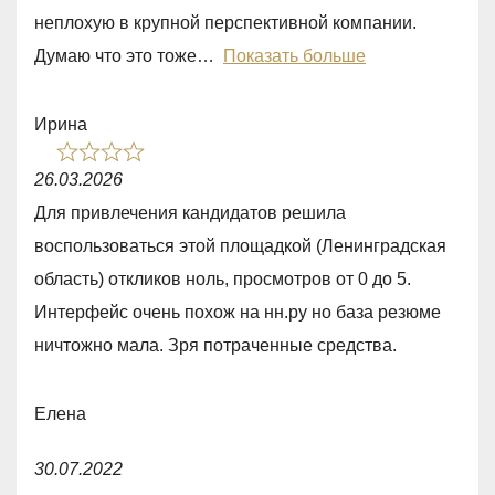
o
неплохую в крупной перспективной компании.
u
Думаю что это тоже
Показать больше
t
o
Ирина
f
R
5
26.03.2026
a
Для привлечения кандидатов решила
t
воспользоваться этой площадкой (Ленинградская
e
область) откликов ноль, просмотров от 0 до 5.
d
Интерфейс очень похож на нн.ру но база резюме
1
ничтожно мала. Зря потраченные средства.
,
0
Елена
o
R
u
30.07.2022
a