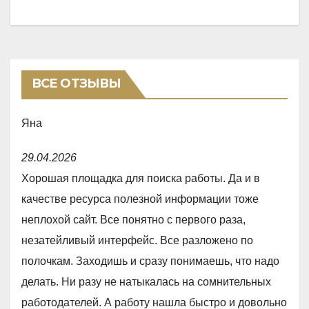
ВСЕ ОТЗЫВЫ
Яна
R
29.04.2026
a
Хорошая площадка для поиска работы. Да и в
t
качестве ресурса полезной информации тоже
e
неплохой сайт. Все понятно с первого раза,
d
незатейливый интерфейс. Все разложено по
5
полочкам. Заходишь и сразу понимаешь, что надо
,
делать. Ни разу не натыкалась на сомнительных
0
работодателей. А работу нашла быстро и довольно