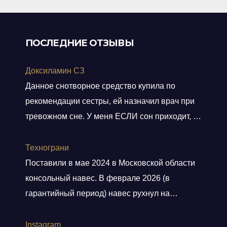
ПОСЛЕДНИЕ ОТЗЫВЫ
Доксиламин СЗ
Данное снотворное средство купила по
рекомендации сестры, ей назначил врач при
тревожном сне. У меня ЕСЛИ сон приходит, то
не тревожный, но нужно учитывать ключевое
слово ЕСЛИ. Мне препарат хорошо помогает,
Технограни
засыпаю быстро, даже утром встаю без
Поставили в мае 2024 в Московской области
будильника. С утра всегда чувствую себя
консольный навес. В феврале 2026 (в
отдохнувшей, даже просыпаюсь с отличным
гарантийный период) навес рухнул на
настроением, хотя по утрам я всегда
машины. От ответственности и возмещения
“не
Показать больше
ущерба компания отказалась. Мы сделали
Instagram