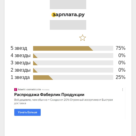
Rated
5 звезд
75%
4,0
4 звезды
0%
out
3 звезды
0%
of
2 звезды
0%
1 звезда
25%
5