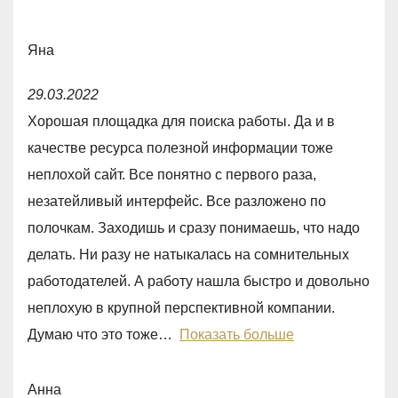
1
,
Яна
0
R
o
29.03.2022
a
u
Хорошая площадка для поиска работы. Да и в
t
t
качестве ресурса полезной информации тоже
e
o
неплохой сайт. Все понятно с первого раза,
d
f
незатейливый интерфейс. Все разложено по
5
5
полочкам. Заходишь и сразу понимаешь, что надо
,
делать. Ни разу не натыкалась на сомнительных
0
работодателей. А работу нашла быстро и довольно
o
неплохую в крупной перспективной компании.
u
Думаю что это тоже
Показать больше
t
o
Анна