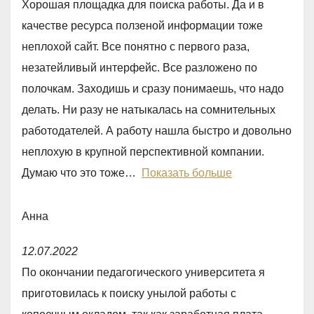
t
Хорошая площадка для поиска работы. Да и в
t
o
качестве ресурса ползеной информации тоже
e
f
неплохой сайт. Все понятно с первого раза,
d
5
незатейливый интерфейс. Все разложено по
5
полочкам. Заходишь и сразу понимаешь, что надо
,
делать. Ни разу не натыкалась на сомнительных
0
работодателей. А работу нашла быстро и довольно
o
неплохую в крупной перспективной компании.
u
Думаю что это тоже
Показать больше
t
o
Анна
f
R
5
12.07.2022
a
По окончании педагогического университета я
t
приготовилась к поиску унылой работы с
e