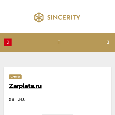
Перейти
к
содержимому
САЙТЫ
Zarplata.ru
8
4,0