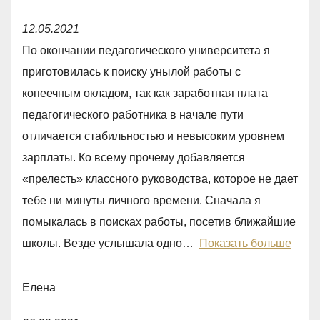
f
R
5
12.05.2021
a
По окончании педагогического университета я
t
приготовилась к поиску унылой работы с
e
копеечным окладом, так как заработная плата
d
педагогического работника в начале пути
5
отличается стабильностью и невысоким уровнем
,
зарплаты. Ко всему прочему добавляется
0
«прелесть» классного руководства, которое не дает
o
тебе ни минуты личного времени. Сначала я
u
помыкалась в поисках работы, посетив ближайшие
t
школы. Везде услышала одно
Показать больше
o
f
Елена
5
R