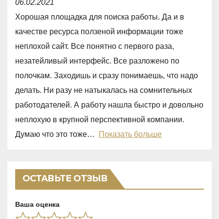
06.02.2021
a
Хорошая площадка для поиска работы. Да и в
t
качестве ресурса ползеной информации тоже
e
неплохой сайт. Все понятно с первого раза,
d
незатейливый интерфейс. Все разложено по
5
полочкам. Заходишь и сразу понимаешь, что надо
,
делать. Ни разу не натыкалась на сомнительных
0
работодателей. А работу нашла быстро и довольно
o
неплохую в крупной перспективной компании.
u
Думаю что это тоже
Показать больше
t
o
f
ОСТАВЬТЕ ОТЗЫВ
5
Ваша оценка