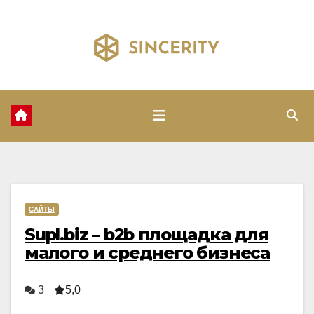
Перейти
к
содержимому
САЙТЫ
Supl.biz – b2b площадка для
малого и среднего бизнеса
3
5,0