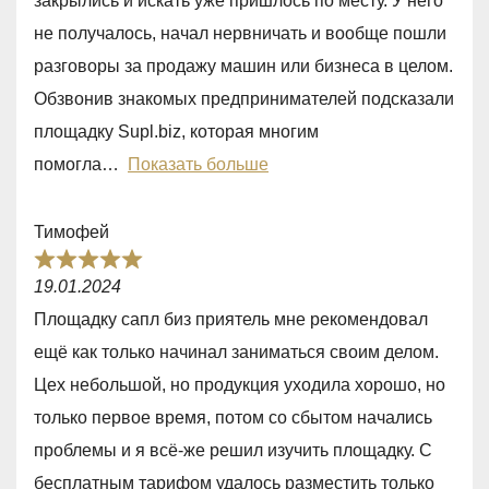
закрылись и искать уже пришлось по месту. У него
5
не получалось, начал нервничать и вообще пошли
,
разговоры за продажу машин или бизнеса в целом.
0
Обзвонив знакомых предпринимателей подсказали
o
площадку Supl.biz, которая многим
u
помогла
Показать больше
t
o
Тимофей
f
R
5
19.01.2024
a
Площадку сапл биз приятель мне рекомендовал
t
ещё как только начинал заниматься своим делом.
e
Цех небольшой, но продукция уходила хорошо, но
d
только первое время, потом со сбытом начались
5
проблемы и я всё-же решил изучить площадку. С
,
бесплатным тарифом удалось разместить только