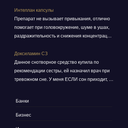
была проделана колоссальная работа.
Причём удаленно
Интеллан капсулы
Препарат не вызывает привыкания, отлично
помогает при головокружение, шуме в ушах,
раздражительность и снижения концентрации
внимания!
Доксиламин СЗ
Данное снотворное средство купила по
рекомендации сестры, ей назначил врач при
тревожном сне. У меня ЕСЛИ сон приходит, то
не тревожный, но нужно учитывать ключевое
слово ЕСЛИ. Мне препарат хорошо помогает,
Банки
засыпаю быстро, даже утром встаю без
будильника. С утра всегда чувствую себя
Бизнес
отдохнувшей, даже просыпаюсь с отличным