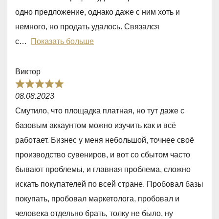
0
одно предложение, однако даже с ним хоть и
o
немного, но продать удалось. Связался
u
с
Показать больше
t
o
Виктор
f
R
5
08.08.2023
a
Смутило, что площадка платная, но тут даже с
t
базовым аккаунтом можно изучить как и всё
e
работает. Бизнес у меня небольшой, точнее своё
d
производство сувениров, и вот со сбытом часто
5
бывают проблемы, и главная проблема, сложно
,
искать покупателей по всей стране. Пробовал базы
0
покупать, пробовал маркетолога, пробовал и
o
человека отдельно брать, толку не было, ну