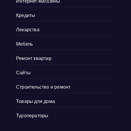
Интернет-магазины
настроением, хотя по утрам я всегда
“не
Показать больше
Кредиты
Лекарства
Мебель
Ремонт квартир
Сайты
Строительство и ремонт
Товары для дома
Туроператоры