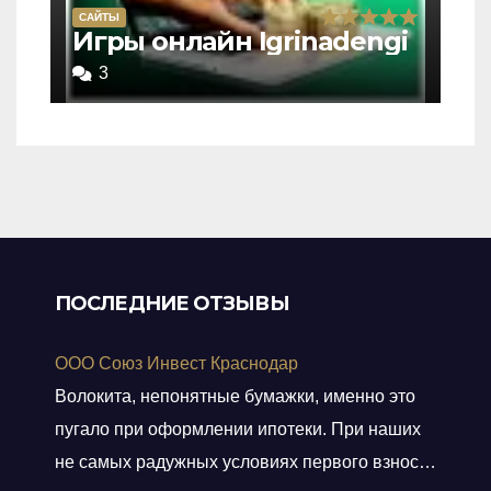
САЙТЫ
Rated
Игры онлайн Igrinadengi
5,0
3
out
of
5
ПОСЛЕДНИЕ ОТЗЫВЫ
ООО Союз Инвест Краснодар
Волокита, непонятные бумажки, именно это
пугало при оформлении ипотеки. При наших
не самых радужных условиях первого взноса,