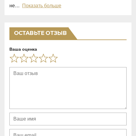
u
не
Показать больше
t
o
f
ОСТАВЬТЕ ОТЗЫВ
5
Ваша оценка