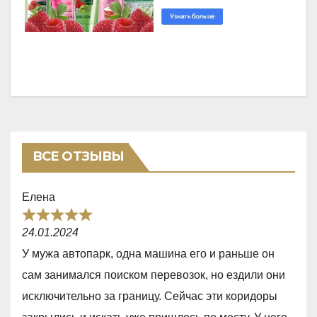
ВСЕ ОТЗЫВЫ
Елена
R
24.01.2024
a
У мужа автопарк, одна машина его и раньше он
t
сам занимался поиском перевозок, но ездили они
e
исключительно за границу. Сейчас эти коридоры
d