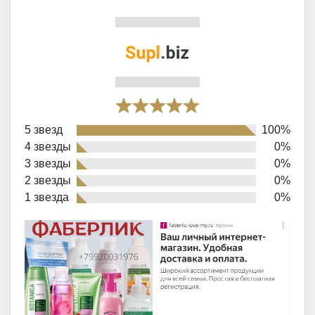
Rated
5 звезд
100%
5,0
4 звезды
0%
out
3 звезды
0%
of
2 звезды
0%
1 звезда
0%
5