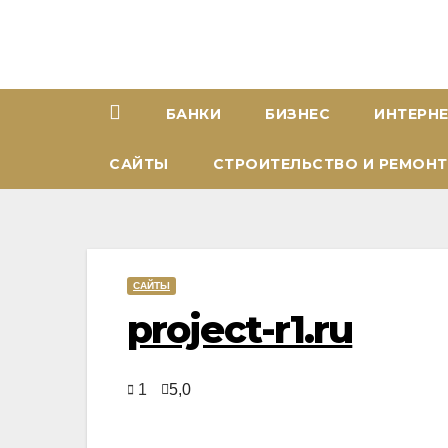
Перейти
к
содержимому
БАНКИ
БИЗНЕС
ИНТЕРН
САЙТЫ
СТРОИТЕЛЬСТВО И РЕМОНТ
САЙТЫ
project-r1.ru
1
5,0