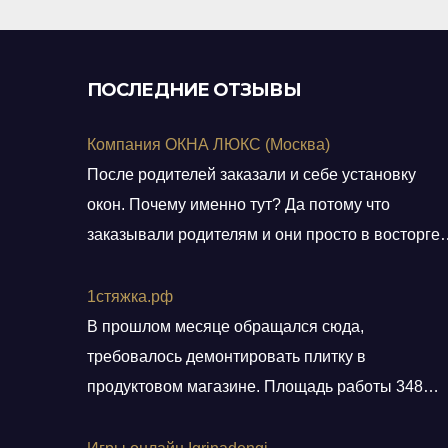
ПОСЛЕДНИЕ ОТЗЫВЫ
Компания ОКНА ЛЮКС (Москва)
После родителей заказали и себе установку
окон. Почему именно тут? Да потому что
заказывали родителям и они просто в восторге 
качестве окон и монтаже! Заказали, приехал
мастер, всё замерил, кое чего посоветовал.
1стяжка.рф
Пришли заключать договор в офис, И снова
В прошлом месяце обращался сюда,
классная и слаженная работа всего персонала.
требовалось демонтировать плитку в
Договор подсунули не просто подписать, а дали
продуктовом магазине. Площадь работы 348
пояснения по
кв.м.. Приехали вовремя, без лишних разговоро
сделали свою работу, погрузили хлам в