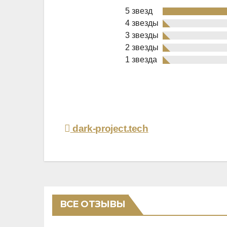
5 звезд
4 звезды
3 звезды
2 звезды
Rated
1 звезда
5,0
out
of
5
Навигация
dark-project.tech
по
записям
ВСЕ ОТЗЫВЫ