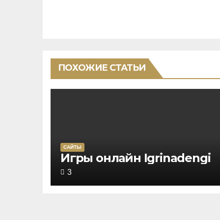
ПОХОЖИЕ СТАТЬИ
САЙТЫ
Rated
Игры онлайн Igrinadengi
5,0
3
out
of
5