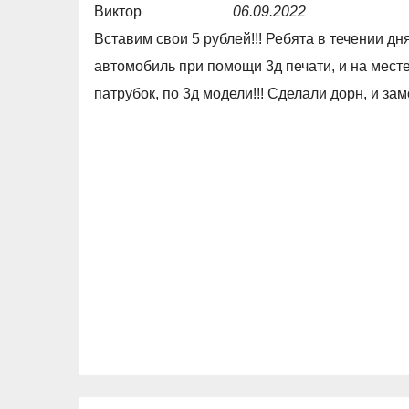
Виктор
06.09.2022
R
Вставим свои 5 рублей!!! Ребята в течении д
a
автомобиль при помощи 3д печати, и на мест
t
патрубок, по 3д модели!!! Сделали дорн, и за
e
d
5
,
0
o
u
t
o
f
5