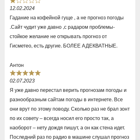
R
,
12.02.2024
a
0
Гадание на кофейной гуще , а не прогноз погоды
t
o
.Сайт чудит уже давно ,с радаром проблемы-
e
u
стойкое желание не открывать прогноз от
d
t
Гисметео, есть другие. БОЛЕЕ АДЕКВАТНЫЕ.
1
o
,
f
Антон
0
5
R
o
02.07.2023
a
u
Я уже давно перестал верить прогнозам погоды и
t
t
разнообразным сайтам погоды в интернете. Все
e
o
они врут по этому поводу. Сколько раз не брал зонт
d
f
по их совету – всегда носил его просто так, а
5
5
наоборот – нету дождя пишут, а он как стена идет.
,
Последний раз по радио в машине слушал прогноз