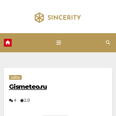
Перейти
к
содержимому
САЙТЫ
Gismeteo.ru
4
2,0