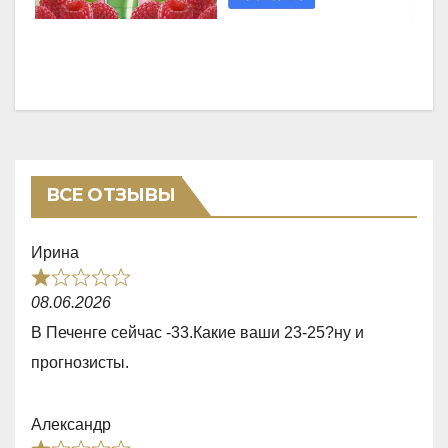
ВСЕ ОТЗЫВЫ
Ирина
R
08.06.2026
a
В Печенге сейчас -33.Какие ваши 23-25?ну и
t
прогнозисты.
e
d
Александр
1