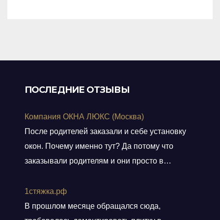
of
5
ПОСЛЕДНИЕ ОТЗЫВЫ
Компания ОКНА ЛЮКС (Москва)
После родителей заказали и себе установку
окон. Почему именно тут? Да потому что
заказывали родителям и они просто в
восторге и качестве окон и монтаже!
Заказали, приехал мастер, всё замерил, кое
1стяжка.рф
чего посоветовал. Пришли заключать договор
В прошлом месяце обращался сюда,
в офис, И снова классная и слаженная работа