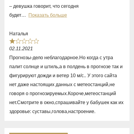
0
– девушка говорит, что сегодня
o
будет
Показать больше
u
t
Наталья
o
R
f
02.11.2021
a
5
Прогнозы-дело неблагодарное.Но когда с утра
t
палит солнце и штиль,а в полдень в прогнозе так и
e
фигурируют дожди и ветер 10 м/с.. У этого сайта
d
нет даже настоящих данных с метеостанций,не
1
говоря о прогнозируемых.Короче,метеостанций
,
нет.Смотрите в окно,спрашивайте у бабушек как их
0
здоровье: суставы,голова,настроение.
o
u