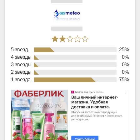
Rated
5 звезд
25%
2,0
4 звезды
0%
out
3 звезды
0%
of
2 звезды
0%
1 звезда
75%
5