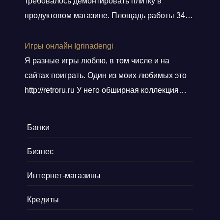
требовалось демонтировать плитку в
всего персонала. Договор подсунули не
продуктовом магазине. Площадь работы 348
просто подписать, а дали пояснения
кв.м.. Приехали вовремя, без лишних
по
Показать больше
разговоров сделали свою работу, погрузили
Игры онлайн Igrinadengi
хлам в контейнер, и сдали объект.
Я разные игры люблю, в том числе и на
Ответственные! Советую!
сайтах поиграть. Один из моих любимых это
http://retroru.ru У него обширная коллекция
ретро-игр и аксессуаров. Здесь можно найти
все, от культовых хитов 90-х до редких
Банки
артефактов, которые наверняка оценят
коллекционеры. Там навигация удобная, а
Бизнес
дизайн сайта выдержан в тематике ретро, и
Интернет-магазины
прям окунаешься
Показать больше
Кредиты