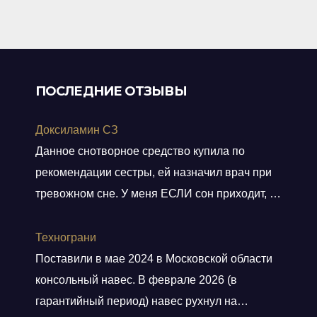
5
ПОСЛЕДНИЕ ОТЗЫВЫ
Доксиламин СЗ
Данное снотворное средство купила по
рекомендации сестры, ей назначил врач при
тревожном сне. У меня ЕСЛИ сон приходит, то
не тревожный, но нужно учитывать ключевое
слово ЕСЛИ. Мне препарат хорошо помогает,
Технограни
засыпаю быстро, даже утром встаю без
Поставили в мае 2024 в Московской области
будильника. С утра всегда чувствую себя
консольный навес. В феврале 2026 (в
отдохнувшей, даже просыпаюсь с отличным
гарантийный период) навес рухнул на