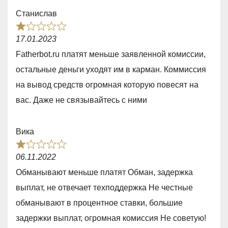
o
Станислав
f
R
5
17.01.2023
a
Fatherbot.ru платят меньше заявленной комиссии,
t
остальные деньги уходят им в карман. Коммиссия
e
на вывод средств огромная которую повесят на
d
вас. Даже не связывайтесь с ними
1
,
Вика
0
R
o
06.11.2022
a
u
Обманывают меньше платят Обман, задержка
t
t
выплат, не отвечает техподдержка Не честные
e
o
обманывают в процентное ставки, большие
d
f
задержки выплат, огромная комиссия Не советую!
1