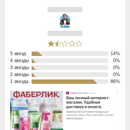
Rated
5 звезд
14%
1,6
4 звезды
0%
out
3 звезды
0%
of
2 звезды
0%
1 звезда
86%
5