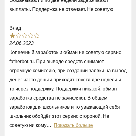
Обманывают и по две недели задерживают
1
выплаты. Поддержка не отвечает. Не советую
,
0
Влад
o
R
u
24.06.2023
a
t
Копеечный заработок и обман не советую сервис
t
o
fatherbot.ru. При выводе средств снимают
e
f
огромную комиссию, при создании заявки на вывод
d
5
денег часто деньги приходят спустя две недели и
1
то через поддержку. Поддержки никакой, обман
,
заработка средства не зачисляют. В общем
0
заработок для школьников и то уважающий себя
o
школьник обойдёт этот сервис стороной. Не
u
советую ни кому
Показать больше
t