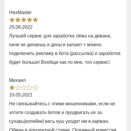
5
,
HexMaster
0
R
o
25.06.2022
a
u
Лучший сервис для заработка лёжа на диване,
t
t
ниче не делаешь и деньги капают + можно
e
o
подключить рекламу в бота (рассылка) и заработок
d
f
будет больше! Вообще как по мне, топ сервис!
5
5
,
Михаил
0
R
o
10.05.2021
a
u
Не связывайтесь с этими мошенниками, если не
t
t
хотите создавать ботов и продвигать их за
e
o
сухарь(копейки) весь куш уходит им в карман.
d
f
Обман в процентной ставке. Огромный комиссия