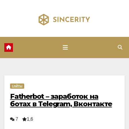
Перейти
к
содержимому
САЙТЫ
Fatherbot – заработок на
ботах в Telegram, Вконтакте
7
1,6