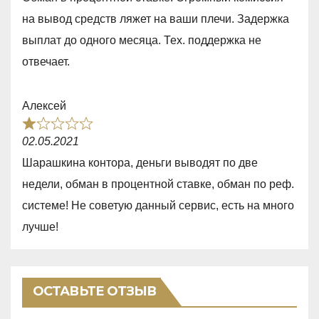
1
5
на вывод средств ляжет на ваши плечи. Задержка
,
выплат до одного месяца. Тех. поддержка не
0
отвечает.
o
u
Алексей
t
R
o
02.05.2021
a
f
Шарашкина контора, деньги выводят по две
t
5
недели, обман в процентной ставке, обман по реф.
e
системе! Не советую данный сервис, есть на много
d
лучше!
1
,
0
ОСТАВЬТЕ ОТЗЫВ
o