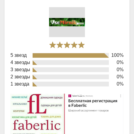
Rated
5 звезд
100%
5,0
4 звезды
0%
out
3 звезды
0%
of
2 звезды
0%
1 звезда
0%
5