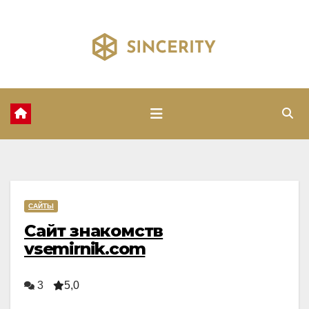
Перейти
к
содержимому
САЙТЫ
Сайт знакомств
vsemirnik.com
3
5,0