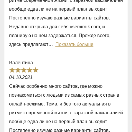
ритме современной жизни, с заразной вакханалией
5
вообще едва ли не на первый план выходит.
,
Постепенно изучаю разные варианты сайтов.
0
Недавно открыла для себя vsemirnik.com, и
o
планирую на нём задержаться. Прежде всего,
u
здесь предлагают
Показать больше
t
o
Валентина
f
R
5
04.10.2021
a
Сейчас особенно много сайтов, где можно
t
познакомиться с людьми из самых разных стран в
e
онлайн-режиме. Тема, и без того актуальная в
d
ритме современной жизни, с заразной вакханалией
5
вообще едва ли не на первый план выходит.
,
Постепенно изучаю разные варианты сайтов.