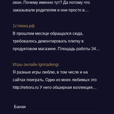
окон. Почему именно тут? Да потому что
заказывали родителям и они просто в
восторге и качестве окон и монтаже!
Заказали, приехал мастер, всё замерил, кое
1стяжка.рф
чего посоветовал. Пришли заключать договор
В прошлом месяце обращался сюда,
в офис, И снова классная и слаженная работа
требовалось демонтировать плитку в
всего персонала. Договор подсунули не
продуктовом магазине. Площадь работы 348
просто подписать, а дали пояснения
кв.м.. Приехали вовремя, без лишних
по
Показать больше
разговоров сделали свою работу, погрузили
Игры онлайн Igrinadengi
хлам в контейнер, и сдали объект.
Я разные игры люблю, в том числе и на
Ответственные! Советую!
сайтах поиграть. Один из моих любимых это
http://retroru.ru У него обширная коллекция
ретро-игр и аксессуаров. Здесь можно найти
все, от культовых хитов 90-х до редких
Банки
артефактов, которые наверняка оценят