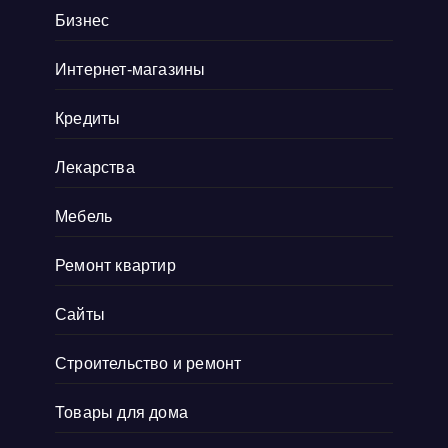
коллекционеры. Там навигация удобная, а
Бизнес
дизайн сайта выдержан в тематике ретро, и
Интернет-магазины
прям окунаешься
Показать больше
Кредиты
Лекарства
Мебель
Ремонт квартир
Сайты
Строительство и ремонт
Товары для дома