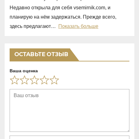
0
Недавно открыла для себя vsemirnik.com, и
o
планирую на нём задержаться. Прежде всего,
u
здесь предлагают
Показать больше
t
o
f
ОСТАВЬТЕ ОТЗЫВ
5
Ваша оценка