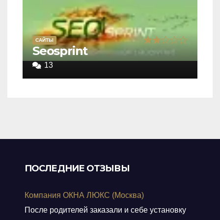
САЙТЫ
Rated
Seosprint
2,0
13
out
of
5
ПОСЛЕДНИЕ ОТЗЫВЫ
Компания ОКНА ЛЮКС (Москва)
После родителей заказали и себе установку