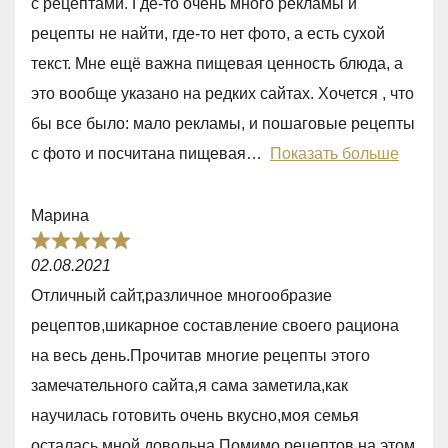
с рецептами. Где-то очень много рекламы и
e
5
рецепты не найти, где-то нет фото, а есть сухой
d
текст. Мне ещё важна пищевая ценность блюда, а
5
это вообще указано на редких сайтах. Хочется , что
,
бы все было: мало рекламы, и пошаговые рецепты
0
с фото и посчитана пищевая
Показать больше
o
u
Марина
t
R
o
02.08.2021
a
f
Отличный сайт,различное многообразие
t
5
рецептов,шикарное составление своего рациона
e
на весь день.Прочитав многие рецепты этого
d
замечательного сайта,я сама заметила,как
5
научилась готовить очень вкусно,моя семья
,
осталась мной довольна.Помимо рецептов на этом