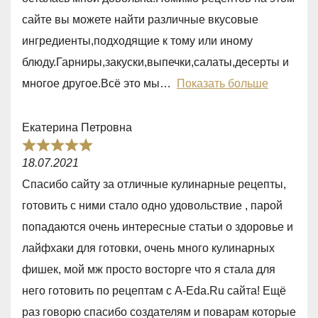
0
сайте вы можете найти различные вкусовые
o
ингредиенты,подходящие к тому или иному
u
блюду.Гарниры,закуски,выпечки,салаты,десерты и
t
многое другое.Всё это мы
Показать больше
o
f
Екатерина Петровна
5
R
18.07.2021
a
Спасибо сайту за отличные кулинарные рецепты,
t
готовить с ними стало одно удовольствие , парой
e
попадаются очень интересные статьи о здоровье и
d
лайфхаки для готовки, очень много кулинарных
5
фишек, мой мж просто восторге что я стала для
,
него готовить по рецептам с A-Eda.Ru сайта! Ещё
0
раз говорю спасибо создателям и поварам которые