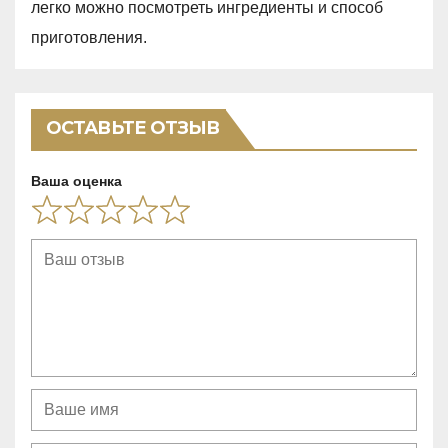
o
легко можно посмотреть ингредиенты и способ
d
f
приготовления.
5
5
,
0
ОСТАВЬТЕ ОТЗЫВ
o
u
Ваша оценка
t
o
f
5