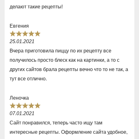
o
делают такие рецепты!
u
t
Евгения
o
R
f
25.01.2021
a
5
Вчера приготовила пиццу по их рецепту все
t
получилось просто блеск как на картинки, а то с
e
других сайтов брала рецепты вечно что то не так, а
d
тут все отлично.
5
,
Леночка
0
R
o
07.01.2021
a
u
Сайт понравился, теперь часто ищу там
t
t
интересные рецепты. Оформление сайта удобное,
e