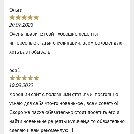
5
Ольга
,
R
0
20.07.2023
a
o
Очень нравится сайт, хорошие рецепты
t
u
интересные статьи о кулинарии, всем рекомендую
e
t
хоть раз побывать!
d
o
5
f
eda1
,
5
R
0
19.09.2022
a
o
Хороший сайт с полезными статьями, постоянно
t
u
узнаю для себя что-то новенькое , всем советую!
e
t
Скоро же пасха обязательно стоит посетить его и
d
o
найти новенькие рецепты куличей,я то обязательно
5
f
сделаю и вам рекомендую !!!