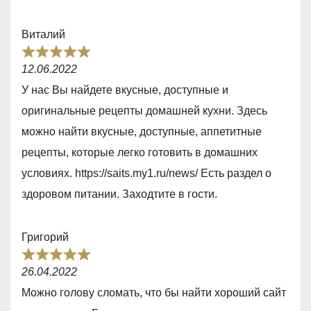
,
5
0
Виталий
o
R
u
12.06.2022
a
t
У нас Вы найдете вкусные, доступные и
t
o
оригинальные рецепты домашней кухни. Здесь
e
f
можно найти вкусные, доступные, аппетитные
d
5
рецепты, которые легко готовить в домашних
5
условиях. https://saits.my1.ru/news/ Есть раздел о
,
здоровом питании. Заходтите в гости.
0
o
Григорий
u
R
t
26.04.2022
a
o
Можно голову сломать, что бы найти хороший сайт
t
f