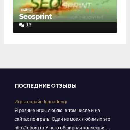
САЙТЫ
Rated
Seosprint
2,0
13
out
of
5
ПОСЛЕДНИЕ ОТЗЫВЫ
Игры онлайн Igrinadengi
Я разные игры люблю, в том числе и на
сайтах поиграть. Один из моих любимых это
http://retroru.ru У него обширная коллекция