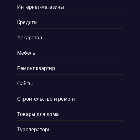
Интернет-магазины
этом не влияя никак на другие органы. Это
действительно важно для меня, так
Кредиты
как
Показать больше
Лекарства
Мебель
Ремонт квартир
Сайты
Строительство и ремонт
Товары для дома
Туроператоры