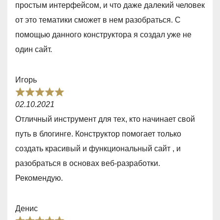
простым интерфейсом, и что даже далекий человек
d
от это тематики сможет в нем разобраться. С
5
помощью данного конструктора я создал уже не
,
один сайт.
0
o
Игорь
u
R
t
02.10.2021
a
o
Отличный инструмент для тех, кто начинает свой
t
f
путь в блогинге. Конструктор помогает только
e
5
создать красивый и функциональный сайт , и
d
разобраться в основах веб-разработки.
5
Рекомендую.
,
0
Денис
o