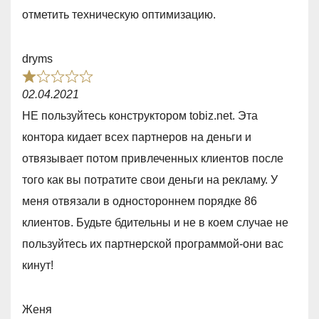
d
отметить техническую оптимизацию.
5
,
dryms
0
R
o
02.04.2021
a
u
НЕ пользуйтесь конструктором tobiz.net. Эта
t
t
контора кидает всех партнеров на деньги и
e
o
отвязывает потом привлеченных клиентов после
d
f
того как вы потратите свои деньги на рекламу. У
1
5
меня отвязали в одностороннем порядке 86
,
клиентов. Будьте бдительны и не в коем случае не
0
пользуйтесь их партнерской программой-они вас
o
кинут!
u
t
Женя