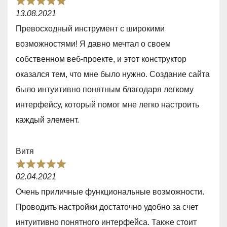
R
u
13.08.2021
a
t
Превосходный инструмент с широкими
t
o
возможностями! Я давно мечтал о своем
e
f
собственном веб-проекте, и этот конструктор
d
5
оказался тем, что мне было нужно. Создание сайта
5
было интуитивно понятным благодаря легкому
,
интерфейсу, который помог мне легко настроить
0
каждый элемент.
o
u
Витя
t
R
o
02.04.2021
a
f
Очень приличные функциональные возможности.
t
5
Проводить настройки достаточно удобно за счет
e
интуитивно понятного интерфейса. Также стоит