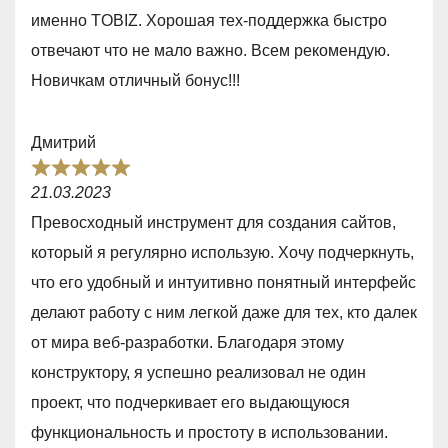
d
f
именно TOBIZ. Хорошая тех-поддержка быстро
4
5
отвечают что не мало важно. Всем рекомендую.
,
Новичкам отличный бонус!!!
0
o
Дмитрий
u
R
t
21.03.2023
a
o
Превосходный инструмент для создания сайтов,
t
f
который я регулярно использую. Хочу подчеркнуть,
e
5
что его удобный и интуитивно понятный интерфейс
d
делают работу с ним легкой даже для тех, кто далек
5
от мира веб-разработки. Благодаря этому
,
конструктору, я успешно реализовал не один
0
проект, что подчеркивает его выдающуюся
o
функциональность и простоту в использовании.