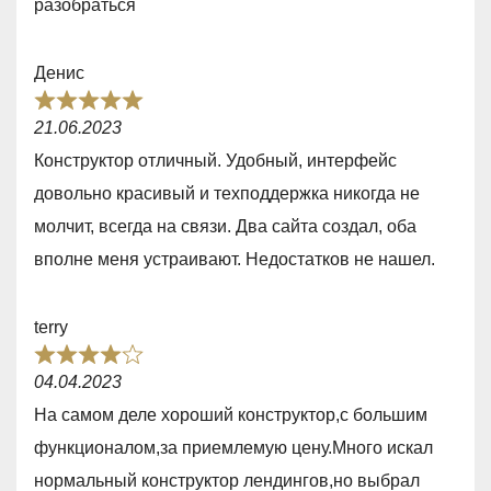
разобраться
,
0
Денис
o
R
u
21.06.2023
a
t
Конструктор отличный. Удобный, интерфейс
t
o
довольно красивый и техподдержка никогда не
e
f
молчит, всегда на связи. Два сайта создал, оба
d
5
вполне меня устраивают. Недостатков не нашел.
5
,
terry
0
R
o
04.04.2023
a
u
На самом деле хороший конструктор,с большим
t
t
функционалом,за приемлемую цену.Много искал
e
o
нормальный конструктор лендингов,но выбрал