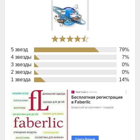
Rated
5 звезд
79%
4,4
4 звезды
7%
out
3 звезды
0%
of
2 звезды
0%
1 звезда
14%
5