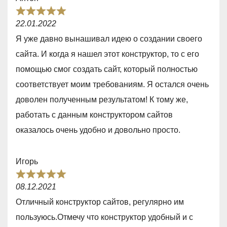
f
R
5
22.01.2022
a
Я уже давно вынашивал идею о создании своего
t
сайта. И когда я нашел этот конструктор, то с его
e
помощью смог создать сайт, который полностью
d
соответствует моим требованиям. Я остался очень
5
доволен полученным результатом! К тому же,
,
работать с данным конструктором сайтов
0
оказалось очень удобно и довольно просто.
o
u
Игорь
t
R
o
08.12.2021
a
f
Отличный конструктор сайтов, регулярно им
t
5
пользуюсь.Отмечу что конструктор удобный и с
e