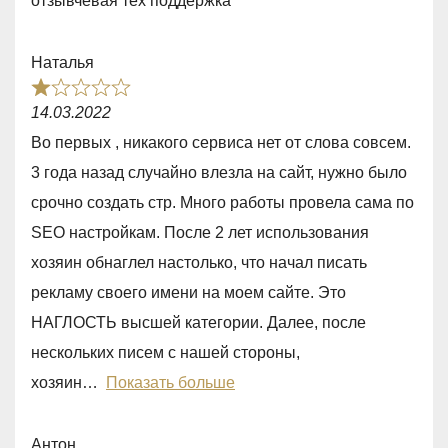
отзывчевая тех поддержка
d
5
5
Наталья
,
R
0
14.03.2022
a
o
Во первых , никакого сервиса нет от слова совсем.
t
u
3 года назад случайно влезла на сайт, нужно было
e
t
срочно создать стр. Много работы провела сама по
d
o
SEO настройкам. После 2 лет использования
1
f
хозяин обнаглел настолько, что начал писать
,
5
рекламу своего имени на моем сайте. Это
0
НАГЛОСТЬ высшей категории. Далее, после
o
нескольких писем с нашей стороны,
u
хозяин
Показать больше
t
o
Антон