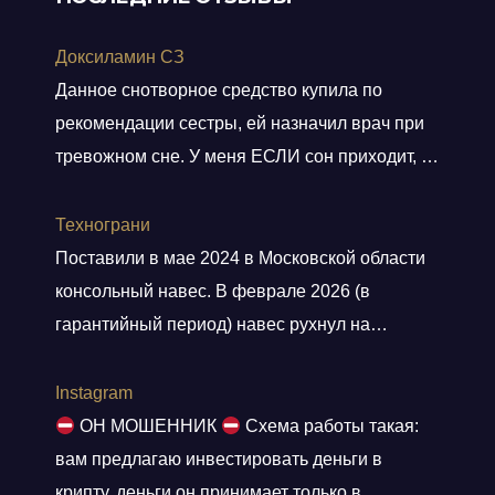
Доксиламин СЗ
Данное снотворное средство купила по
рекомендации сестры, ей назначил врач при
тревожном сне. У меня ЕСЛИ сон приходит, то
не тревожный, но нужно учитывать ключевое
слово ЕСЛИ. Мне препарат хорошо помогает,
Технограни
засыпаю быстро, даже утром встаю без
Поставили в мае 2024 в Московской области
будильника. С утра всегда чувствую себя
консольный навес. В феврале 2026 (в
отдохнувшей, даже просыпаюсь с отличным
гарантийный период) навес рухнул на
настроением, хотя по утрам я всегда
машины. От ответственности и возмещения
“не
Показать больше
ущерба компания отказалась. Мы сделали
Instagram
экспертизу с приглашением представителей
ОН МОШЕННИК
Схема работы такая:
(выводы: ошибки просчета конструктива,
вам предлагаю инвестировать деньги в
нарушения технологии сварки и др.),
крипту, деньги он принимает только в