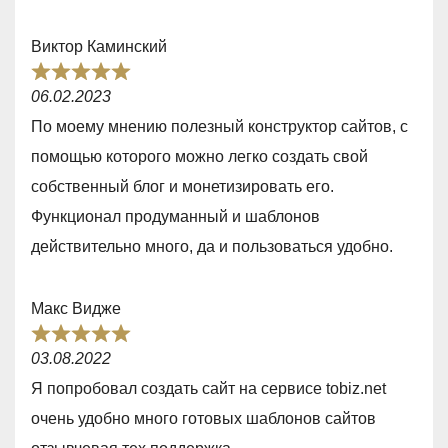
u
t
Виктор Каминский
o
R
f
06.02.2023
a
5
По моему мнению полезный конструктор сайтов, с
t
помощью которого можно легко создать свой
e
собственный блог и монетизировать его.
d
Функционал продуманный и шаблонов
5
действительно много, да и пользоваться удобно.
,
0
Макс Видже
o
R
u
03.08.2022
a
t
Я попробовал создать сайт на сервисе tobiz.net
t
o
очень удобно много готовых шаблонов сайтов
e
f