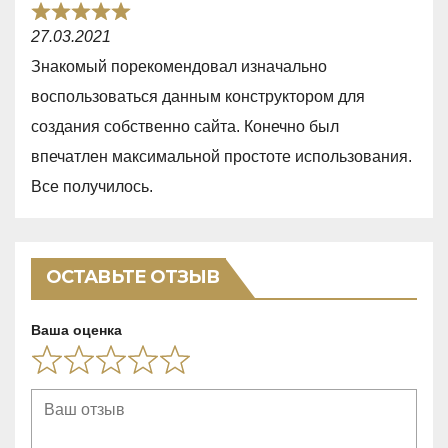
o
R
f
27.03.2021
a
5
Знакомый порекомендовал изначально
t
воспользоваться данным конструктором для
e
создания собственно сайта. Конечно был
d
впечатлен максимальной простоте использования.
5
Все получилось.
,
0
o
ОСТАВЬТЕ ОТЗЫВ
u
t
Ваша оценка
o
f
5