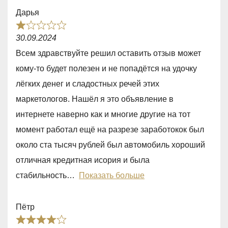
o
Дарья
f
R
5
30.09.2024
a
Всем здравствуйте решил оставить отзыв может
t
кому-то будет полезен и не попадëтся на удочку
e
лëгких денег и сладостных речей этих
d
маркетологов. Нашëл я это объявление в
1
интернете наверно как и многие другие на тот
,
момент работал ещё на разрезе заработокок был
0
около ста тысяч рублей был автомобиль хороший
o
отличная кредитная исория и была
u
стабильность
Показать больше
t
o
Пётр
f
R