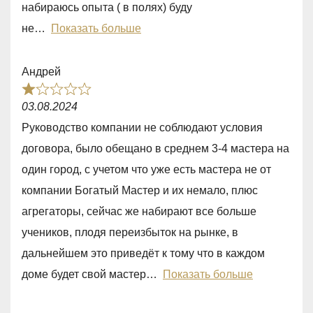
набираюсь опыта ( в полях) буду
u
не
Показать больше
t
o
Андрей
f
R
5
03.08.2024
a
Руководство компании не соблюдают условия
t
договора, было обещано в среднем 3-4 мастера на
e
один город, с учетом что уже есть мастера не от
d
компании Богатый Мастер и их немало, плюс
1
агрегаторы, сейчас же набирают все больше
,
учеников, плодя переизбыток на рынке, в
0
дальнейшем это приведёт к тому что в каждом
o
доме будет свой мастер
Показать больше
u
t