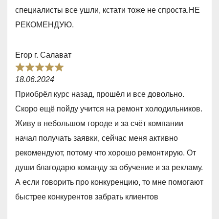
1
специалисты все ушли, кстати тоже не спроста.НЕ
,
РЕКОМЕНДУЮ.
0
o
Егор г. Салават
u
R
t
18.06.2024
a
o
Приобрёл курс назад, прошёл и все довольно.
t
f
Скоро ещё пойду учится на ремонт холодильников.
e
5
Живу в небольшом городе и за счёт компании
d
начал получать заявки, сейчас меня активно
5
рекомендуют, потому что хорошо ремонтирую. От
,
души благодарю команду за обучение и за рекламу.
0
А если говорить про конкуренцию, то мне помогают
o
быстрее конкурентов забрать клиентов
u