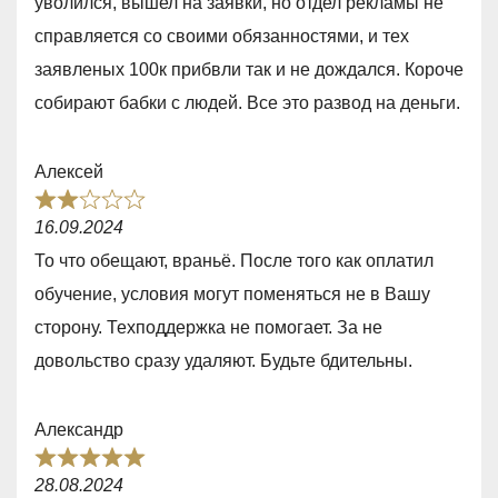
уволился, вышел на заявки, но отдел рекламы не
e
справляется со своими обязанностями, и тех
d
заявленых 100к прибвли так и не дождался. Короче
1
собирают бабки с людей. Все это развод на деньги.
,
0
Алексей
o
R
u
16.09.2024
a
t
То что обещают, враньё. После того как оплатил
t
o
обучение, условия могут поменяться не в Вашу
e
f
сторону. Техподдержка не помогает. За не
d
5
довольство сразу удаляют. Будьте бдительны.
2
,
Александр
0
R
o
28.08.2024