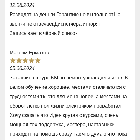
R
12.08.2024
a
Разводят на деньги.Гарантию не выполняют.На
t
звонки не отвечает.Диспетчера игнорят.
e
Записывает в чёрный список
d
1
Максим Ермаков
,
R
0
05.08.2024
a
o
Заканчиваю курс БМ по ремонту холодильников. В
t
u
целом обучение хорошее, местами сталкивался с
e
t
трудностями т.к. это для меня новое, а местами на
d
o
оборот легко пол жизни электриком проработал.
5
f
Хочу сказать что Идея крутая с курсами, очень
,
5
мощная тех.поддержка, мастера, наставники
0
приходят на помощь сразу, так что думаю что пока
o