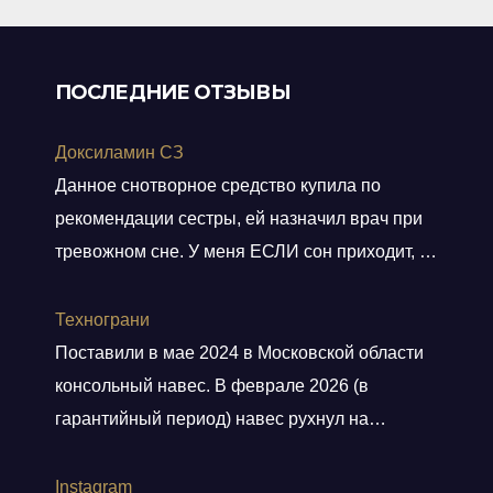
ПОСЛЕДНИЕ ОТЗЫВЫ
Доксиламин СЗ
Данное снотворное средство купила по
рекомендации сестры, ей назначил врач при
тревожном сне. У меня ЕСЛИ сон приходит, то
не тревожный, но нужно учитывать ключевое
слово ЕСЛИ. Мне препарат хорошо помогает,
Технограни
засыпаю быстро, даже утром встаю без
Поставили в мае 2024 в Московской области
будильника. С утра всегда чувствую себя
консольный навес. В феврале 2026 (в
отдохнувшей, даже просыпаюсь с отличным
гарантийный период) навес рухнул на
настроением, хотя по утрам я всегда
машины. От ответственности и возмещения
“не
Показать больше
ущерба компания отказалась. Мы сделали
Instagram