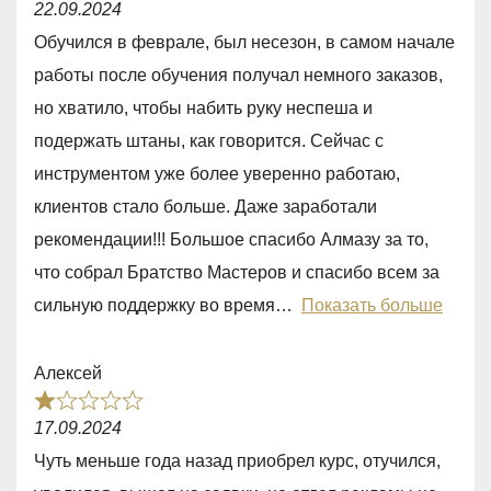
5
22.09.2024
a
Обучился в феврале, был несезон, в самом начале
t
работы после обучения получал немного заказов,
e
но хватило, чтобы набить руку неспеша и
d
подержать штаны, как говорится. Сейчас с
4
инструментом уже более уверенно работаю,
,
клиентов стало больше. Даже заработали
0
рекомендации!!! Большое спасибо Алмазу за то,
o
что собрал Братство Мастеров и спасибо всем за
u
сильную поддержку во время
Показать больше
t
o
Алексей
f
R
5
17.09.2024
a
Чуть меньше года назад приобрел курс, отучился,
t