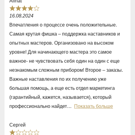
Alinat
5
R
16.08.2024
a
Впечатления о процессе очень положительные.
t
Самая крутая фишка – поддержка наставников и
e
опытных мастеров. Организовано на высоком
d
уровне! Для начинающего мастера это самое
4
важное- не чувствовать себя один на один с еще
,
незнакомым сложным прибором! Второе – заказы.
0
Важные наставления по их получению уже
o
большая помощь, а еще есть отдел маркетинга
u
(гарантийный, кажется, называется), который
t
профессионально найдет
Показать больше
o
f
Сергей
5