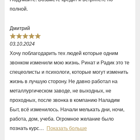
u
полной.
t
o
Дмитрий
f
R
5
03.10.2024
a
Хочу поблагодарить тех людей которые одним
t
звонком изменили мою жизнь. Ринат и Радик это те
e
спецеолисты и психологи, которые могут изменить
d
жизнь в лучшую сторону. Не давно работал на
5
металлургическом заводе, не выходных, не
,
проходных, после звонка в компанию Наладим
0
Быт, всё изменилось. Начали мелькать дни, ночи,
o
работа, дом, учеба. Огромное желание было
u
познать курс
Показать больше
t