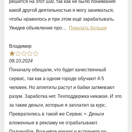
решится на этот шаг, так как не было понимания
,
какой другой деятельностью я могу заниматься,
0
чтобы нравилось и при этом ещё зарабатывать.
o
Увидев объявление про
Показать больше
u
t
Владимир
o
R
f
08.10.2024
a
5
Поначалу обещали, что будет качественный
t
сервис, так как а одном городе обучают 4-5
e
человек. Но аппетиты растут и бабки затмевают
d
разум. Заработка нет. Техподдержка никакая. И это
1
за такие деньги, которые я заплатил за курс.
,
Превратились в такой же Сервис +. Деньги
0
вложенные в рекламу не отрабатывают.
o
Подумайте. Возьмёте кредит и встрянете по