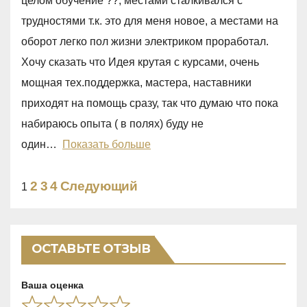
целом обучение ??, местами сталкивался с
e
трудностями т.к. это для меня новое, а местами на
d
оборот легко пол жизни электриком проработал.
5
Хочу сказать что Идея крутая с курсами, очень
,
мощная тех.поддержка, мастера, наставники
0
приходят на помощь сразу, так что думаю что пока
o
набираюсь опыта ( в полях) буду не
u
один
Показать больше
t
o
Site
Страница
Страница
Страница
2
3
4
Следующий
Страница
1
f
Reviews
5
навигация
ОСТАВЬТЕ ОТЗЫВ
Ваша оценка