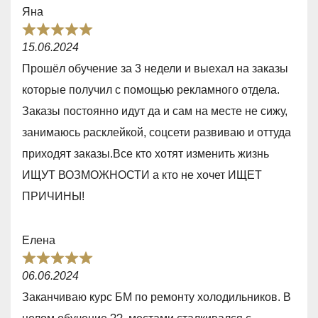
t
Яна
o
R
f
15.06.2024
a
5
Прошёл обучение за 3 недели и выехал на заказы
t
которые получил с помощью рекламного отдела.
e
Заказы постоянно идут да и сам на месте не сижу,
d
занимаюсь расклейкой, соцсети развиваю и оттуда
5
приходят заказы.Все кто хотят изменить жизнь
,
ИЩУТ ВОЗМОЖНОСТИ а кто не хочет ИЩЕТ
0
ПРИЧИНЫ!
o
u
Елена
t
R
o
06.06.2024
a
f
Заканчиваю курс БМ по ремонту холодильников. В
t
5