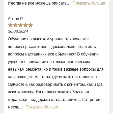
o
Иногда не все можешь описать
Показать больше
u
t
Антон Р.
o
R
f
26.08.2024
a
5
Обучение на высоком уровне, технические
t
вопросы рассмотрены досконально. Если есть
e
вопросы наставники всё объясняют. В обучении
d
уделяется внимание не только техническим
5
навыкам ремонта, но и такие важные вопросы для
,
начинающего мастера, где искать поставщиков
0
запчастей, как разговаривать с клиентом, как и где
o
искать заказы. На первых заказах большая
u
моральная поддержка от наставников. На третий
t
месяц
Показать больше
o