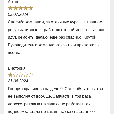
Антон
o
R
f
03.07.2024
a
5
Спасибо компании, за отличные курсы, а главное
t
результативные, я работаю второй месяц – заявки
e
идут, ремонты делаю, ещё раз спасибо. Крутой
d
Руководитель и команда, открыты и приветливы
5
всегда
,
0
Виктория
o
R
u
21.06.2024
a
t
Говорят красиво, а на деле 0. Свои обязательства
t
o
не выполняют вообще. Запчасти в три раза
e
f
дороже, реклама на заявки не работает тех
d
5
поддержка стала не какая , так как наставники