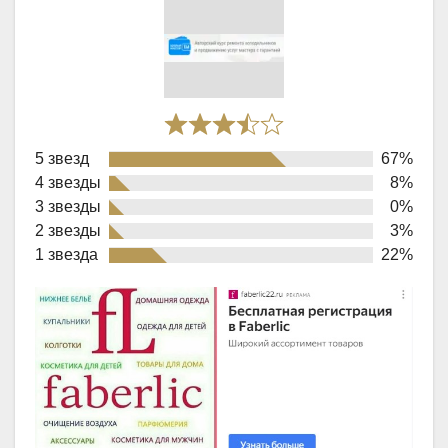
Rated
5 звезд
67%
3,9
4 звезды
8%
out
3 звезды
0%
of
2 звезды
3%
1 звезда
22%
5