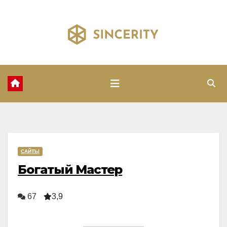
Перейти
к
содержимому
САЙТЫ
Богатый Мастер
67
3,9