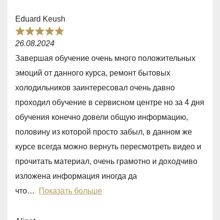
f
Eduard Keush
5
R
26.08.2024
a
Завершая обучение очень много положительных
t
эмоций от данного курса, ремонт бытовых
e
холодильников заинтересовал очень давно
d
проходил обучение в сервисном центре но за 4 дня
5
обучения конечно довели общую информацию,
,
половину из которой просто забыл, в данном же
0
курсе всегда можно вернуть пересмотреть видео и
o
прочитать материал, очень грамотно и доходчиво
u
изложена информация иногда да
t
что
Показать больше
o
f