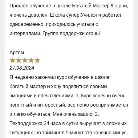
a
u
Прошёл обучение в школе Богатый Мастер !Парни,
t
t
я очень доволен! Школа супер!Учился и работал
e
o
одновременно, приходилось учиться с
d
f
интервалами. Группа поддержки огонь!
5
5
,
Артём
0
R
o
27.08.2024
a
u
Я недавно закончил курс обучения в школе
t
t
богатый мастер и хочу поделиться своими
e
o
эмоциями и впечатлениями. 1. Курс конечно очень
d
f
понятный и интересный, все легко воспринимается
5
5
и легко обучаться. Мне очень зашло. 2.
,
Техподдержка 24 часа в сутки выручает в сложных
0
ситуациях, но тайминг в 5 минут это конечно минус.