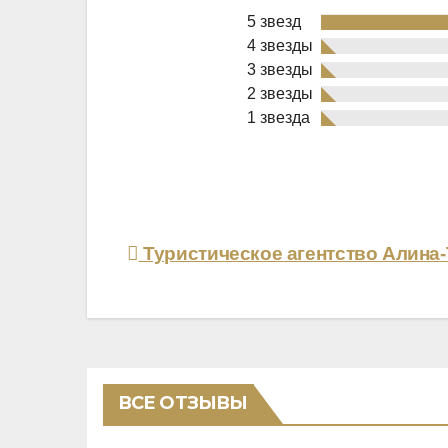
5 звезд
4 звезды
3 звезды
2 звезды
Rated
1 звезда
5,0
out
of
5
Навигация
Туристическое агентство Алина-
по
записям
ВСЕ ОТЗЫВЫ