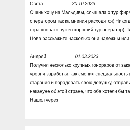
Света
30.10.2023
R
Очень хочу на Мальдивы, слышала о тур фирм
a
оператором так ка мнения расходятся) Никогд
t
страшновато нужен хороший тур оператор) Пл
e
Нова расскажите насколько они надежны или 
d
5
Андрей
01.03.2023
,
R
Получил несколько крупных гонораров от зак
0
a
уровня заработки, как сменил специальность и
o
t
старания и порадовать свою девушку, отправ
u
e
накануне об этой стране, что оба хотели бы т
t
d
Нашел через
o
5
f
,
5
0