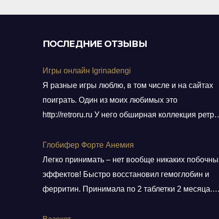
ПОСЛЕДНИЕ ОТЗЫВЫ
Игры онлайн Igrinadengi
Я разные игры люблю, в том числе и на сайтах
поиграть. Один из моих любимых это
http://retroru.ru У него обширная коллекция ретро
игр и аксессуаров. Здесь можно найти все, от
культовых хитов 90-х до редких артефактов,
Глобифер Форте Анемия
которые наверняка оценят коллекционеры. Там
Легко принимать – нет вообще никаких побочны
навигация удобная, а дизайн сайта выдержан в
эффектов! Быстро восстановил гемоглобин и
тематике ретро, и прям окунаешься
ферритин. Принимала по 2 таблетки 2 месяца.
Гемоглобин был 80, стал 140. Прошла одышка.
Стала снова заниматься спортом. Врач сказала,