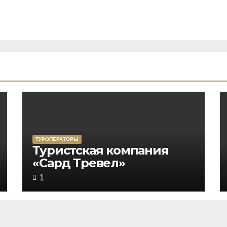
ТУРОПЕРАТОРЫ
Rated
Туристская компания
«Сард Тревел»
5,0
out
1
of
5