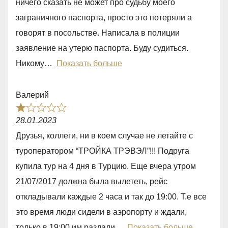
ничего сказать не может про судьбу моего
,
заграничного паспорта, просто это потеряли а
0
говорят в посольстве. Написала в полиции
o
заявление на утерю паспорта. Буду судиться.
u
Никому
Показать больше
t
o
Валерий
f
R
5
28.01.2023
a
Друзья, коллеги, ни в коем случае не летайте с
t
туроператором “ТРОЙКА ТРЭВЭЛ”!!! Подруга
e
купила тур на 4 дня в Турцию. Еще вчера утром
d
21/07/2017 должна была вылететь, рейс
1
откладывали каждые 2 часа и так до 19:00. Т.е все
,
это время люди сидели в аэропорту и ждали,
0
только в 19:00 им раздали
Показать больше