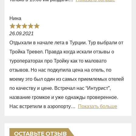
o
u
Нина
t
R
o
26.09.2021
a
f
Отдыхали в начале лета в Турции. Тур выбрали от
t
5
Тройка Тревел. Правда когда искали отзывы о
e
туроператорах про Тройку как то маловато
d
отзывов. Но нас подкупила цена на отель, по
5
моему это был один из самых приемлемых отелей
,
по качеству и цене. Встречал нас “Интурист”,
0
название громкое и уже однажды проверенное.
o
Нас встретили в аэропорту
Показать больше
u
t
o
ОСТАВЬТЕ ОТЗЫВ