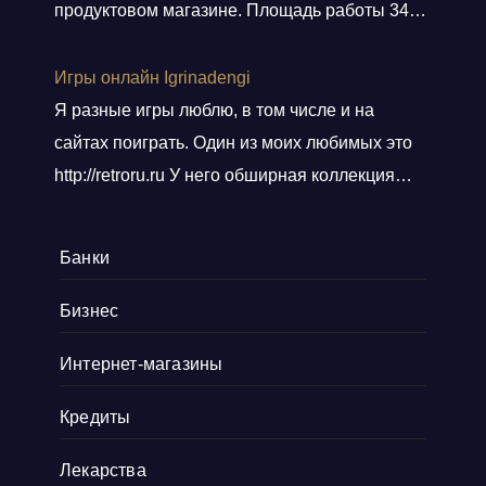
всего персонала. Договор подсунули не
продуктовом магазине. Площадь работы 348
просто подписать, а дали пояснения
кв.м.. Приехали вовремя, без лишних
по
Показать больше
разговоров сделали свою работу, погрузили
Игры онлайн Igrinadengi
хлам в контейнер, и сдали объект.
Я разные игры люблю, в том числе и на
Ответственные! Советую!
сайтах поиграть. Один из моих любимых это
http://retroru.ru У него обширная коллекция
ретро-игр и аксессуаров. Здесь можно найти
все, от культовых хитов 90-х до редких
Банки
артефактов, которые наверняка оценят
коллекционеры. Там навигация удобная, а
Бизнес
дизайн сайта выдержан в тематике ретро, и
Интернет-магазины
прям окунаешься
Показать больше
Кредиты
Лекарства