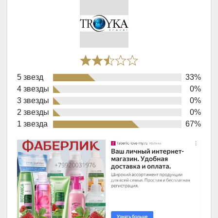
Rated
5 звезд
33%
2,3
4 звезды
0%
out
3 звезды
0%
of
2 звезды
0%
1 звезда
67%
5