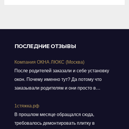
of
5
ПОСЛЕДНИЕ ОТЗЫВЫ
Компания ОКНА ЛЮКС (Москва)
После родителей заказали и себе установку
окон. Почему именно тут? Да потому что
заказывали родителям и они просто в
восторге и качестве окон и монтаже!
Заказали, приехал мастер, всё замерил, кое
1стяжка.рф
чего посоветовал. Пришли заключать договор
В прошлом месяце обращался сюда,
в офис, И снова классная и слаженная работа
требовалось демонтировать плитку в