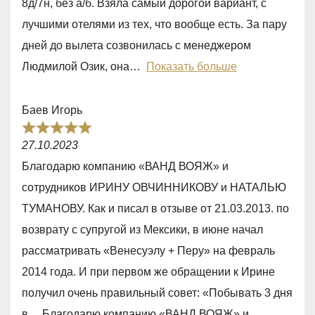
8д/7н, без а/б. Взяла самый дорогой вариант, с
,
лучшими отелями из тех, что вообще есть. За пару
0
дней до вылета созвонилась с менеджером
o
Людмилой Озик, она
Показать больше
u
t
Баев Игорь
o
R
f
27.10.2023
a
5
Благодарю компанию «ВАНД ВОЯЖ» и
t
сотрудников ИРИНУ ОВЧИННИКОВУ и НАТАЛЬЮ
e
ТУМАНОВУ. Как и писал в отзыве от 21.03.2013. по
d
возврату с супругой из Мексики, в июне начал
5
рассматривать «Венесуэлу + Перу» на февраль
,
2014 года. И при первом же обращении к Ирине
0
получил очень правильный совет: «Побывать 3 дня
o
в… Благодарю компанию «ВАНД ВОЯЖ» и