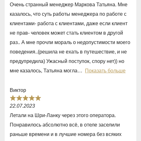
a
o
Очень странный менеджер Маркова Татьяна. Мне
t
f
казалось, что суть работы менеджера по работе с
e
5
клиентами- работа с клиентами, даже если клиент
d
не прав- человек может стать клиентом в другой
2
раз.. А мне прочли мораль о недопустимости моего
,
поведения..(решила не ехать в путешествие, и не
0
предупредила) Ужасный поступок, спору нет)) но
o
мне казалось, Татьяна могла
Показать больше
u
t
Виктор
o
R
f
22.07.2023
a
5
Летали на Шри-Ланку через этого оператора.
t
Понравилось абсолютно всё, в отеле заселили
e
раньше времени и в лучшие номера без всяких
d