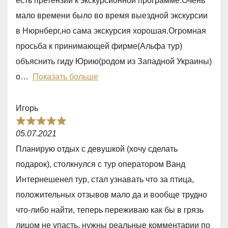
есть претензии к экскурсионной программе.Очень
3
мало времени было во время выездной экскурсии
,
в Нюрнберг,но сама экскурсия хорошая.Огромная
0
просьба к принимающей фирме(Альфа тур)
o
объяснить гиду Юрию(родом из Западной Украины)
u
о
Показать больше
t
o
Игорь
f
R
5
05.07.2021
a
Планирую отдых с девушкой (хочу сделать
t
подарок), столкнулся с тур оператором Ванд
e
Интернешенел тур, стал узнавать что за птица,
d
положительных отзывов мало да и вообще трудно
5
что-либо найти, теперь переживаю как бы в грязь
,
лицом не упасть, нужны реальные комментарии по