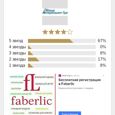
Rated
5 звезд
67%
4,0
4 звезды
0%
out
3 звезды
8%
of
2 звезды
17%
1 звезда
8%
5