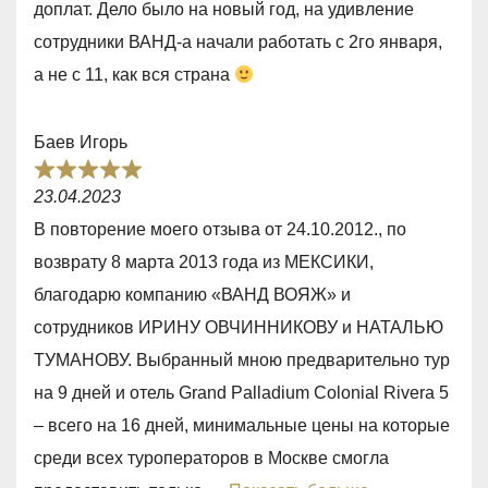
доплат. Дело было на новый год, на удивление
5
сотрудники ВАНД-а начали работать с 2го января,
,
а не с 11, как вся страна
0
o
Баев Игорь
u
R
t
23.04.2023
a
o
В повторение моего отзыва от 24.10.2012., по
t
f
возврату 8 марта 2013 года из МЕКСИКИ,
e
5
благодарю компанию «ВАНД ВОЯЖ» и
d
сотрудников ИРИНУ ОВЧИННИКОВУ и НАТАЛЬЮ
5
ТУМАНОВУ. Выбранный мною предварительно тур
,
на 9 дней и отель Grand Palladium Colonial Rivera 5
0
– всего на 16 дней, минимальные цены на которые
o
среди всех туроператоров в Москве смогла
u