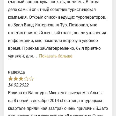
главный вопрос куда поехать, полететь. В этом
d
деле самый опытный советчик туристическая
5
компания. Открыл список ведущих туроператоров,
,
выбрал Ванд Интернэшнл Тур. Позвонил, мне
0
ответил приятный женский голос, после уточнения
o
информации, мне наметили встречу в удобное
u
время. Приехав заблаговременно, был приятно
t
удивлен, для
Показать больше
o
f
надежда
5
R
14.02.2022
a
Eздила от Вандтур в Мюнхен с выездом в Альпы
t
на 8 ночей в декабре 2014 г.Гостница в турецком
e
квартале приличная,завтрак очень приличный.Зато
d