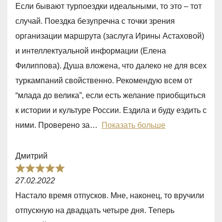
a
5
Если бывают турпоездки идеальными, то это – тот
t
случай. Поездка безупречна с точки зрения
e
организации маршрута (заслуга Ирины Астаховой)
d
и интеллектуальной информации (Елена
5
Филиппова). Душа вложена, что далеко не для всех
,
туркампаний свойственно. Рекомендую всем от
0
“млада до велика”, если есть желание приобщиться
o
к истории и культуре России. Ездила и буду ездить с
u
ними. Проверено за
Показать больше
t
o
Дмитрий
f
R
5
27.02.2022
a
Настало время отпусков. Мне, наконец, то вручили
t
отпускную на двадцать четыре дня. Теперь
e