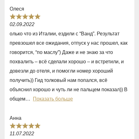
f
Олеся
5
R
02.09.2022
a
олько что из Италии, ездили с “Ванд”. Результат
t
превзошел все ожидания, отпуск у нас прошел, как
e
говорится, “по маслу”) Даже и не знаю за что
d
похвалить – всё сделали хорошо – и встретили, и
5
довезли до отеля, и помогли номер хороший
,
получить)) Гид толковый нам попался, всё
0
объяснил хорошо и чуть ли не пальцем показал)) В
o
общем
Показать больше
u
t
Анна
o
R
f
11.07.2022