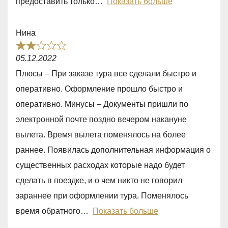
предоставить только
Показать больше
t
o
Нина
f
R
5
05.12.2022
a
Плюсы – При заказе тура все сделали быстро и
t
оперативно. Оформление прошло быстро и
e
оперативно. Минусы – Документы пришли по
d
электронной почте поздно вечером накануне
2
вылета. Время вылета поменялось на более
,
раннее. Появилась дополнительная информация о
0
существенных расходах которые надо будет
o
сделать в поездке, и о чем никто не говорил
u
зараннее при оформлении тура. Поменялось
t
время обратного
Показать больше
o