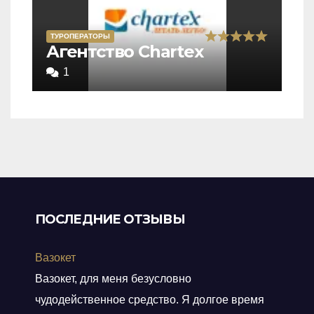
ТУРОПЕРАТОРЫ
Rated
Агентство Chartex
5,0
1
out
of
5
ПОСЛЕДНИЕ ОТЗЫВЫ
Вазокет
Вазокет, для меня безусловно
чудодейственное средство. Я долгое время