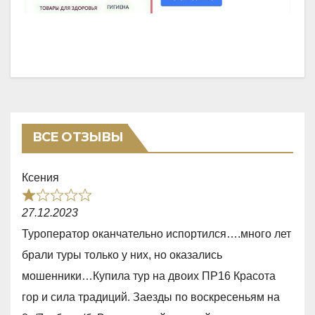
ВСЕ ОТЗЫВЫ
Ксения
R
27.12.2023
a
Туроператор оканчательно испортился….много лет
t
брали туры только у них, но оказались
e
мошенники…Купила тур на двоих ПР16 Красота
d
гор и сила традиций. Заезды по воскресеньям на
1