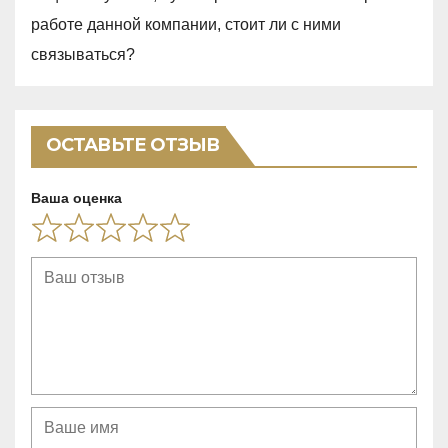
0
работе данной компании, стоит ли с ними
o
связываться?
u
t
o
ОСТАВЬТЕ ОТЗЫВ
f
5
Ваша оценка