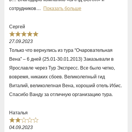
u
сотрудников
Показать больше
t
o
Сергей
f
R
5
27.09.2023
a
Только что вернулись из тура “Очаровательная
t
Вена” – 6 дней (25.01-30.01.2013) Заказывали в
e
Ярославле через Тур Экспресс. Все было четко,
d
вовремя, никаких сбоев. Великолепный гид
5
Виталий, великолепная Вена, хороший отель Ибис.
,
Спасибо Ванду за отличную организацию тура.
0
o
Наталья
u
R
t
04.09.2023