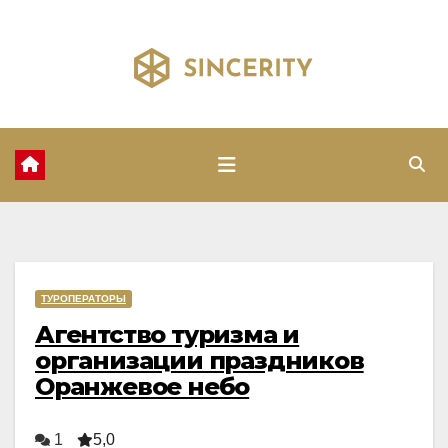
Перейти
к
содержимому
ТУРОПЕРАТОРЫ
Агентство туризма и
организации праздников
Оранжевое небо
1
5,0