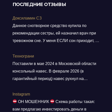
ПОСЛЕДНИЕ ОТЗЫВЫ
Доксиламин СЗ
Данное снотворное средство купила по
рекомендации сестры, ей назначил врач при
тревожном сне. У меня ЕСЛИ сон приходит, то
не тревожный, но нужно учитывать ключевое
слово ЕСЛИ. Мне препарат хорошо помогает,
Технограни
засыпаю быстро, даже утром встаю без
Поставили в мае 2024 в Московской области
будильника. С утра всегда чувствую себя
консольный навес. В феврале 2026 (в
отдохнувшей, даже просыпаюсь с отличным
гарантийный период) навес рухнул на
настроением, хотя по утрам я всегда
машины. От ответственности и возмещения
“не
Показать больше
ущерба компания отказалась. Мы сделали
Instagram
экспертизу с приглашением представителей
ОН МОШЕННИК
Схема работы такая:
(выводы: ошибки просчета конструктива,
вам предлагаю инвестировать деньги в