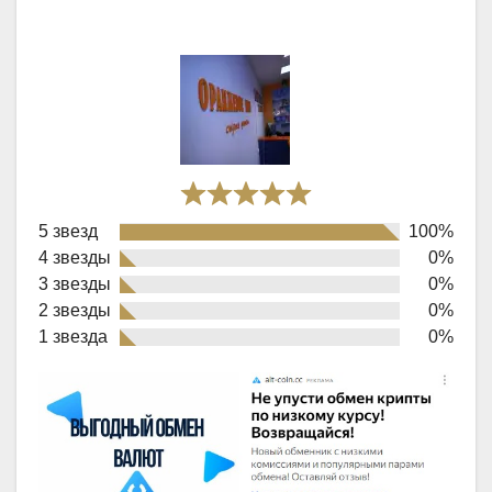
Rated
5 звезд
100%
5,0
4 звезды
0%
out
3 звезды
0%
of
2 звезды
0%
1 звезда
0%
5