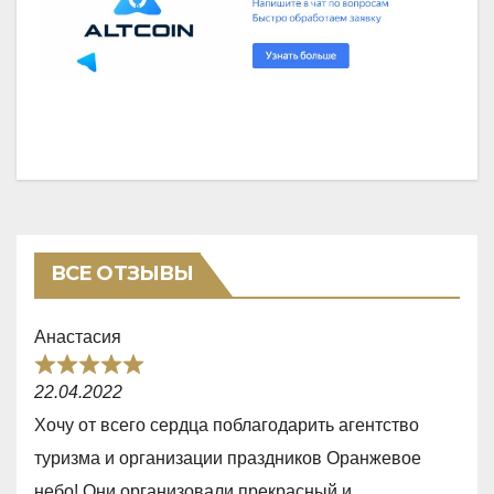
ВСЕ ОТЗЫВЫ
Анастасия
R
22.04.2022
a
Хочу от всего сердца поблагодарить агентство
t
туризма и организации праздников Оранжевое
e
небо! Они организовали прекрасный и