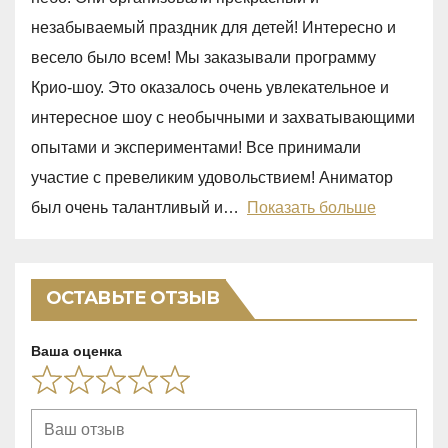
d
незабываемый праздник для детей! Интересно и
5
весело было всем! Мы заказывали программу
,
Крио-шоу. Это оказалось очень увлекательное и
0
интересное шоу с необычными и захватывающими
o
опытами и экспериментами! Все принимали
u
участие с превеликим удовольствием! Аниматор
t
был очень талантливый и
Показать больше
o
f
5
ОСТАВЬТЕ ОТЗЫВ
Ваша оценка