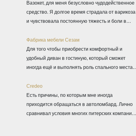
Вазокет, для меня безусловно чудодейственное
средство. Я долгое время страдала от варикоза
и чувствовала постоянную тяжесть и боли в
ногах. После применения таблеток, мои
симптомы начали уменьшаться уже после пары
Фабрика мебели Сезам
недель. Нравится, что препарат равномерно
Для того чтобы приобрести комфортный и
распределяется и накапливается в венах, при
удобный диван в гостиную, который сможет
этом не влияя никак на другие органы. Это
иногда ещё и выполнять роль спального места
действительно важно для меня, так как
для гостей я обратилась в фабрику мебели
Сезам. Именно здесь в каталоге имеется
Сredeo
огромный ассортимент различной качественной
Есть причины, по которым мне иногда
продукции, которая включает в себя не только
приходится обращаться в автоломбард. Лично
прямые, но и угловые диваны. Очень
сравнивал условия многих питерских компаний 
понравился прямой диван Лидер, который
Сredeo среди них лучший. Высокая оценка авто
покорил
быстрое оформление и выдача наличных,