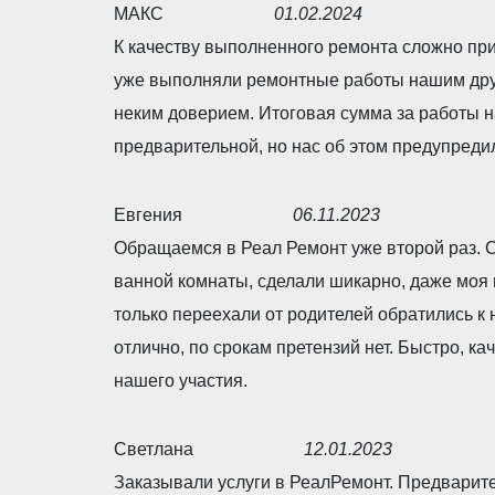
МАКС
01.02.2024
R
К качеству выполненного ремонта сложно пр
a
уже выполняли ремонтные работы нашим друз
t
неким доверием. Итоговая сумма за работы н
e
предварительной, но нас об этом предупреди
d
5
Евгения
06.11.2023
,
R
Обращаемся в Реал Ремонт уже второй раз. С
0
a
ванной комнаты, сделали шикарно, даже моя 
o
t
только переехали от родителей обратились к 
u
e
отлично, по срокам претензий нет. Быстро, ка
t
d
нашего участия.
o
5
f
,
Светлана
12.01.2023
5
0
R
Заказывали услуги в РеалРемонт. Предварите