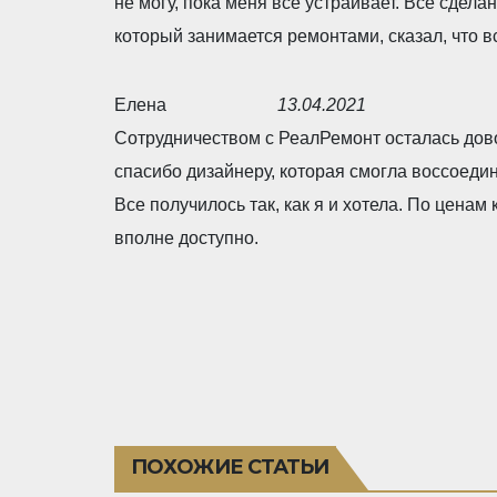
не могу, пока меня все устраивает. Все сделан
u
e
который занимается ремонтами, сказал, что в
t
d
o
5
Елена
13.04.2021
f
,
R
Сотрудничеством с РеалРемонт осталась дово
5
0
a
спасибо дизайнеру, которая смогла воссоедин
o
t
Все получилось так, как я и хотела. По ценам
u
e
вполне доступно.
t
d
o
5
f
,
5
0
o
u
t
ПОХОЖИЕ СТАТЬИ
o