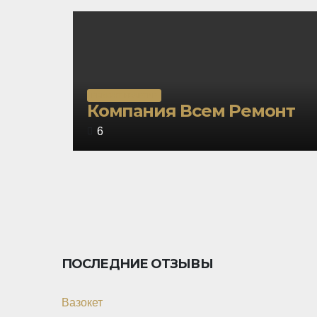
f
5
РЕМОНТ КВАРТИР
Rated
Компания Всем Ремонт
5,0
6
out
of
5
ПОСЛЕДНИЕ ОТЗЫВЫ
Вазокет