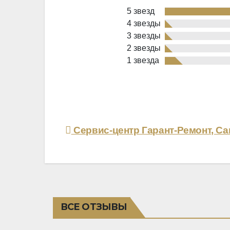
5 звезд
4 звезды
3 звезды
2 звезды
Rated
1 звезда
4,6
out
of
5
Навигация
Сервис-центр Гарант-Ремонт, Са
по
записям
ВСЕ ОТЗЫВЫ