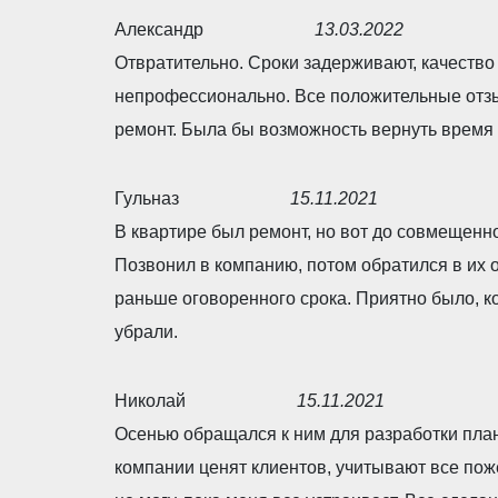
t
d
Александр
13.03.2022
o
5
R
Отвратительно. Сроки задерживают, качество
f
,
a
непрофессионально. Все положительные отзы
5
0
t
ремонт. Была бы возможность вернуть время 
o
e
u
d
Гульназ
15.11.2021
t
1
R
В квартире был ремонт, но вот до совмещенно
o
,
a
Позвонил в компанию, потом обратился в их 
f
0
t
раньше оговоренного срока. Приятно было, ко
5
o
e
убрали.
u
d
t
5
Николай
15.11.2021
o
,
R
Осенью обращался к ним для разработки пла
f
0
a
компании ценят клиентов, учитывают все поже
5
o
t