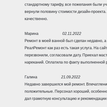
o
a
стандартному тарифу, все пожелания были учт
u
t
вернули половину стоимости дизайн-проекта. 
t
e
качественно.
o
d
f
5
Марина
02.11.2022
5
,
R
Ремонт в моей ванной был сделан недавно, а
0
a
РеалРемонт как раз есть такая услуга. На са
o
t
перезвонили, согласовали дату. Приехал маст
u
e
нареканий. Оплатила по факту выполненной 
t
d
o
5
Галина
21.09.2022
f
,
R
Недавно завершился мой ремонт. Впечатлени
5
0
a
положительные. Персонал хороший, особенн
o
t
дал грамотную консультацию и рекомендации
u
e