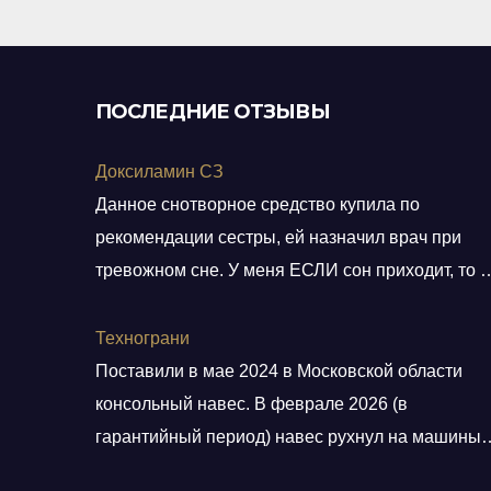
ПОСЛЕДНИЕ ОТЗЫВЫ
Доксиламин СЗ
Данное снотворное средство купила по
рекомендации сестры, ей назначил врач при
тревожном сне. У меня ЕСЛИ сон приходит, то н
тревожный, но нужно учитывать ключевое слов
ЕСЛИ. Мне препарат хорошо помогает, засыпа
Технограни
быстро, даже утром встаю без будильника. С
Поставили в мае 2024 в Московской области
утра всегда чувствую себя отдохнувшей, даже
консольный навес. В феврале 2026 (в
просыпаюсь с отличным настроением, хотя по
гарантийный период) навес рухнул на машины.
утрам я всегда “не
От ответственности и возмещения ущерба