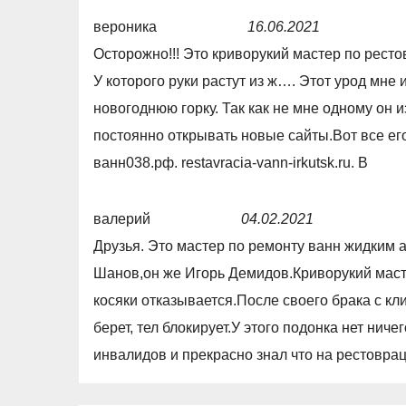
5
,
вероника
16.06.2021
0
R
Осторожно!!! Это криворукий мастер по рест
o
a
У которого руки растут из ж…. Этот урод мне
u
t
новогоднюю горку. Так как не мне одному он 
t
e
постоянно открывать новые сайты.Вот все его
o
d
ванн038.рф. restavracia-vann-irkutsk.ru. В
f
1
5
,
валерий
04.02.2021
0
R
Друзья. Это мастер по ремонту ванн жидким 
o
a
Шанов,он же Игорь Демидов.Криворукий маст
u
t
косяки отказывается.После своего брака с кл
t
e
берет, тел блокирует.У этого подонка нет нич
o
d
инвалидов и прекрасно знал что на рестовра
f
1
5
,