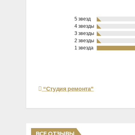
5 звезд
4 звезды
3 звезды
2 звезды
Rated
1 звезда
1,0
out
of
5
Навигация
“Студия ремонта”
по
записям
ВСЕ ОТЗЫВЫ