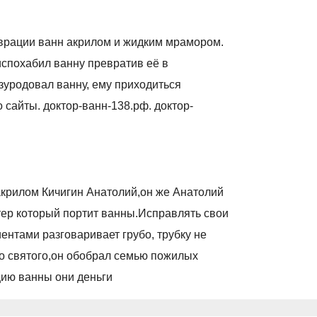
оврации ванн акрилом и жидким мрамором.
 испохабил ванну превратив её в
изуродовал ванну, ему приходиться
 сайты. доктор-ванн-138.рф. доктор-
акрилом Кичигин Анатолий,он же Анатолий
ер который портит ванны.Исправлять свои
иентами разговаривает грубо, трубку не
его святого,он обобрал семью пожилых
цию ванны они деньги