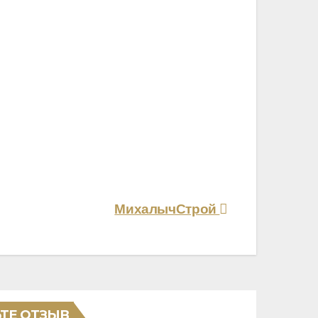
МихалычСтрой
ТЕ ОТЗЫВ