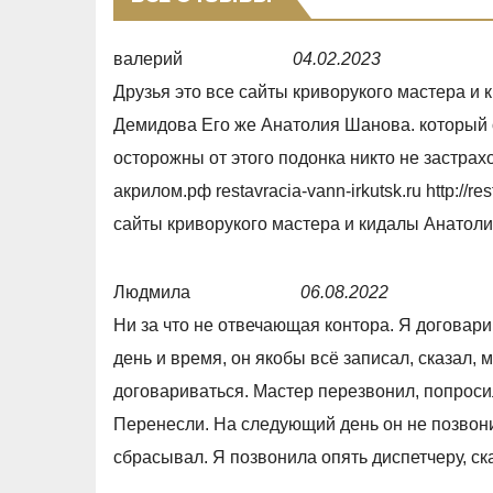
валерий
04.02.2023
R
Друзья это все сайты криворукого мастера и 
a
Демидова Его же Анатолия Шанова. который
t
осторожны от этого подонка никто не застрахо
e
акрилом.рф restavracia-vann-irkutsk.ru http://re
d
сайты криворукого мастера и кидалы Анатоли
1
,
Людмила
06.08.2022
0
R
Ни за что не отвечающая контора. Я договар
o
a
день и время, он якобы всё записал, сказал,
u
t
договариваться. Мастер перезвонил, попроси
t
e
Перенесли. На следующий день он не позвонил
o
d
сбрасывал. Я позвонила опять диспетчеру, ск
f
1