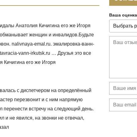
Ваша оценка
кидалы Анатолия Кичигина его же Игоря
 обманывает женщин и инвалидов.Будьте
вон. nalivnaya-emal.ru. эмалировка-ванн-
stavracia-vann-irkutsk.ru … Друзья это все
я Кичигина его же Игоря
ивалась с диспетчером на определённый
 мастер перезвонит и с ним напрямую
л перенести встречу на следующий день.
 и не явился, на звонки не отвечал,
азал