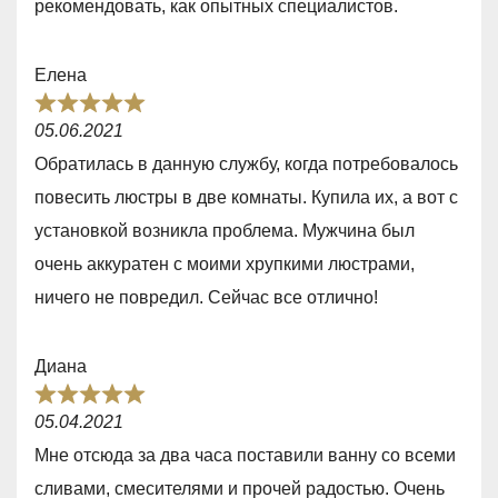
рекомендовать, как опытных специалистов.
,
0
Елена
o
R
u
05.06.2021
a
t
Обратилась в данную службу, когда потребовалось
t
o
повесить люстры в две комнаты. Купила их, а вот с
e
f
установкой возникла проблема. Мужчина был
d
5
очень аккуратен с моими хрупкими люстрами,
5
ничего не повредил. Сейчас все отлично!
,
0
Диана
o
R
u
05.04.2021
a
t
Мне отсюда за два часа поставили ванну со всеми
t
o
сливами, смесителями и прочей радостью. Очень