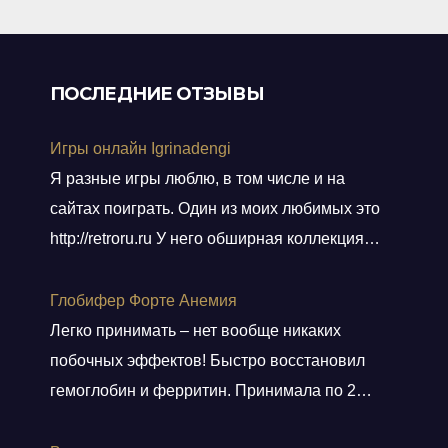
ПОСЛЕДНИЕ ОТЗЫВЫ
Игры онлайн Igrinadengi
Я разные игры люблю, в том числе и на
сайтах поиграть. Один из моих любимых это
http://retroru.ru У него обширная коллекция
ретро-игр и аксессуаров. Здесь можно найти
все, от культовых хитов 90-х до редких
Глобифер Форте Анемия
артефактов, которые наверняка оценят
Легко принимать – нет вообще никаких
коллекционеры. Там навигация удобная, а
побочных эффектов! Быстро восстановил
дизайн сайта выдержан в тематике ретро, и
гемоглобин и ферритин. Принимала по 2
прям окунаешься
Показать больше
таблетки 2 месяца. Гемоглобин был 80, стал