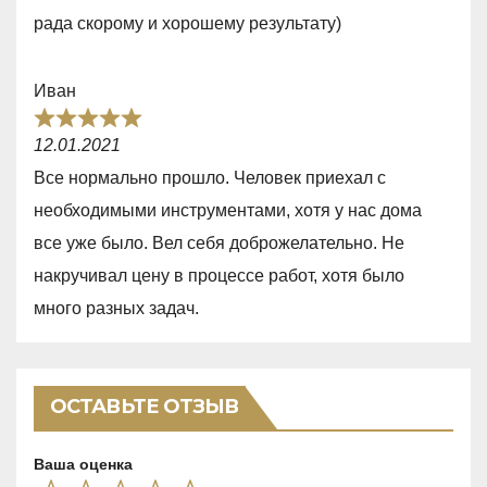
e
f
рада скорому и хорошему результату)
d
5
5
Иван
,
R
0
12.01.2021
a
o
Все нормально прошло. Человек приехал с
t
u
необходимыми инструментами, хотя у нас дома
e
t
все уже было. Вел себя доброжелательно. Не
d
o
накручивал цену в процессе работ, хотя было
5
f
много разных задач.
,
5
0
o
ОСТАВЬТЕ ОТЗЫВ
u
t
Ваша оценка