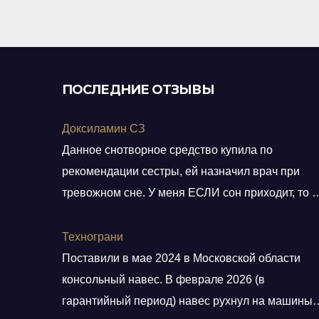
5
ПОСЛЕДНИЕ ОТЗЫВЫ
Доксиламин СЗ
Данное снотворное средство купила по
рекомендации сестры, ей назначил врач при
тревожном сне. У меня ЕСЛИ сон приходит, то н
тревожный, но нужно учитывать ключевое слов
ЕСЛИ. Мне препарат хорошо помогает, засыпа
Технограни
быстро, даже утром встаю без будильника. С
Поставили в мае 2024 в Московской области
утра всегда чувствую себя отдохнувшей, даже
консольный навес. В феврале 2026 (в
просыпаюсь с отличным настроением, хотя по
гарантийный период) навес рухнул на машины.