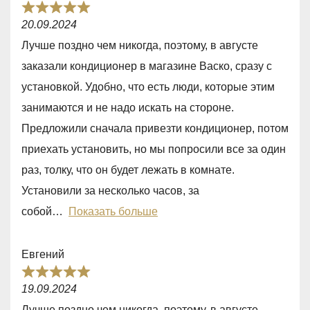
f
R
5
20.09.2024
a
Лучше поздно чем никогда, поэтому, в августе
t
заказали кондиционер в магазине Васко, сразу с
e
установкой. Удобно, что есть люди, которые этим
d
занимаются и не надо искать на стороне.
5
Предложили сначала привезти кондиционер, потом
,
приехать установить, но мы попросили все за один
0
раз, толку, что он будет лежать в комнате.
o
Установили за несколько часов, за
u
собой
Показать больше
t
o
Евгений
f
R
5
19.09.2024
a
Лучше поздно чем никогда, поэтому, в августе