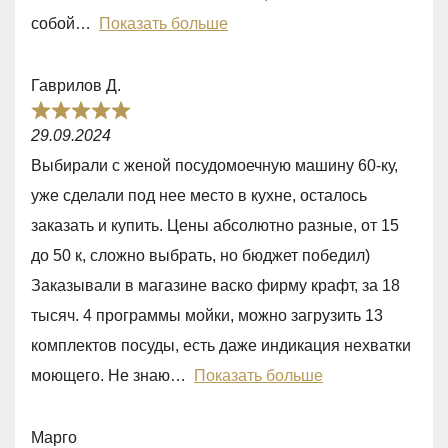
u
собой
Показать больше
t
o
Гаврилов Д.
f
R
5
29.09.2024
a
Выбирали с женой посудомоечную машину 60-ку,
t
уже сделали под нее место в кухне, осталось
e
заказать и купить. Цены абсолютно разные, от 15
d
до 50 к, сложно выбрать, но бюджет победил)
5
Заказывали в магазине васко фирму крафт, за 18
,
тысяч. 4 программы мойки, можно загрузить 13
0
комплектов посуды, есть даже индикация нехватки
o
моющего. Не знаю
Показать больше
u
t
Марго