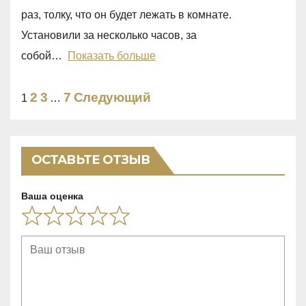
0
раз, толку, что он будет лежать в комнате.
o
Установили за несколько часов, за
u
собой
Показать больше
t
o
Site
Страница
Страница
Страница
2
3
7
Следующий
Страница
1
…
f
Reviews
5
навигация
ОСТАВЬТЕ ОТЗЫВ
Ваша оценка