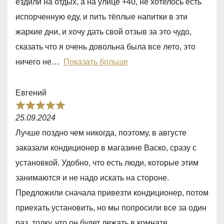
ездили на отдых, а на улице +40, не хотелось есть
d
испорченную еду, и пить тёплые напитки в эти
5
жаркие дни, и хочу дать свой отзыв за это чудо,
,
сказать что я очень довольна была все лето, это
0
ничего не
Показать больше
o
u
Евгений
t
R
o
25.09.2024
a
f
Лучше поздно чем никогда, поэтому, в августе
t
5
заказали кондиционер в магазине Васко, сразу с
e
установкой. Удобно, что есть люди, которые этим
d
занимаются и не надо искать на стороне.
5
Предложили сначала привезти кондиционер, потом
,
приехать установить, но мы попросили все за один
0
раз, толку, что он будет лежать в комнате.