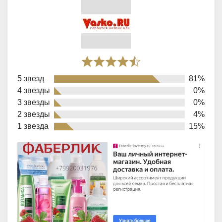
Rated
5 звезд
81%
4,3
4 звезды
0%
out
3 звезды
0%
of
2 звезды
4%
1 звезда
15%
5