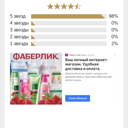
Rated
5 звезд
98%
4,9
4 звезды
0%
out
3 звезды
0%
of
2 звезды
0%
1 звезда
2%
5