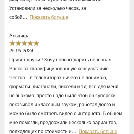
o
Установили за несколько часов, за
u
собой
Показать больше
t
o
Альвиша
f
R
5
25.09.2024
a
Привет друзья! Хочу поблагодарить персонал
t
Васко за квалифицированную консультацию.
e
Честно…в телевизорах ничего не понимаю,
d
форматы, диагонали, пиксели и т.д. все для меня
5
не знакомо. просто надо было чтоб он суперски
,
показывал и классным звуком, работал долго и
0
можно было смотреть видео с интернета. В общем
o
мне помогли, предложили несколько вариантов,
u
подходящих по стоимости и
Показать больше