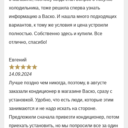
e
холодильника, тоже решила сперва узнать
d
информацию а Васко. И нашла много подходящих
5
вариантов, к тому же условия и цена устроили
,
полностью. Собственно здесь и купили. Все
0
отлично, спасибо!
o
u
Евгений
t
R
o
14.09.2024
a
f
Лучше поздно чем никогда, поэтому, в августе
t
5
заказали кондиционер в магазине Васко, сразу с
e
установкой. Удобно, что есть люди, которые этим
d
занимаются и не надо искать на стороне.
5
Предложили сначала привезти кондиционер, потом
,
приехать установить, но мы попросили все за один