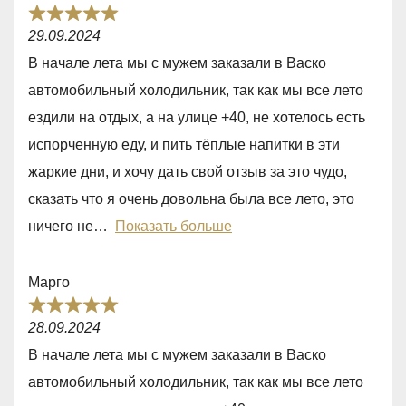
o
R
f
29.09.2024
a
5
В начале лета мы с мужем заказали в Васко
t
автомобильный холодильник, так как мы все лето
e
ездили на отдых, а на улице +40, не хотелось есть
d
испорченную еду, и пить тёплые напитки в эти
5
жаркие дни, и хочу дать свой отзыв за это чудо,
,
сказать что я очень довольна была все лето, это
0
ничего не
Показать больше
o
u
Марго
t
R
o
28.09.2024
a
f
В начале лета мы с мужем заказали в Васко
t
5
автомобильный холодильник, так как мы все лето
e