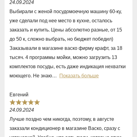
f
24.09.2024
a
5
Выбирали с женой посудомоечную машину 60-ку,
t
уже сделали под нее место в кухне, осталось
e
заказать и купить. Цены абсолютно разные, от 15
d
до 50 к, сложно выбрать, но бюджет победил)
5
Заказывали в магазине васко фирму крафт, за 18
,
тысяч. 4 программы мойки, можно загрузить 13
0
комплектов посуды, есть даже индикация нехватки
o
моющего. Не знаю
Показать больше
u
t
Евгений
o
R
f
24.09.2024
a
5
Лучше поздно чем никогда, поэтому, в августе
t
заказали кондиционер в магазине Васко, сразу с
e