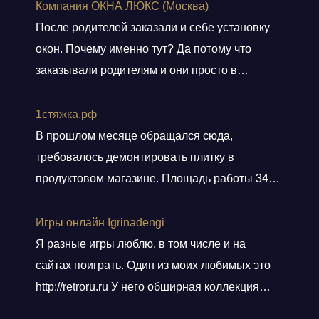
Компания ОКНА ЛЮКС (Москва)
После родителей заказали и себе установку
окон. Почему именно тут? Да потому что
заказывали родителям и они просто в
восторге и качестве окон и монтаже!
Заказали, приехал мастер, всё замерил, кое
1стяжка.рф
чего посоветовал. Пришли заключать договор
В прошлом месяце обращался сюда,
в офис, И снова классная и слаженная работа
требовалось демонтировать плитку в
всего персонала. Договор подсунули не
продуктовом магазине. Площадь работы 348
просто подписать, а дали пояснения
кв.м.. Приехали вовремя, без лишних
по
Показать больше
разговоров сделали свою работу, погрузили
Игры онлайн Igrinadengi
хлам в контейнер, и сдали объект.
Я разные игры люблю, в том числе и на
Ответственные! Советую!
сайтах поиграть. Один из моих любимых это
http://retroru.ru У него обширная коллекция
ретро-игр и аксессуаров. Здесь можно найти