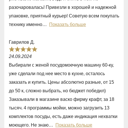
,
разочаровалась! Привезли в хорошей и надежной
0
упаковке, приятный курьер! Советую всем покупать
o
технику именно
Показать больше
u
t
Гаврилов Д.
o
R
f
24.09.2024
a
5
Выбирали с женой посудомоечную машину 60-ку,
t
уже сделали под нее место в кухне, осталось
e
заказать и купить. Цены абсолютно разные, от 15
d
до 50 к, сложно выбрать, но бюджет победил)
5
Заказывали в магазине васко фирму крафт, за 18
,
тысяч. 4 программы мойки, можно загрузить 13
0
комплектов посуды, есть даже индикация нехватки
o
моющего. Не знаю
Показать больше