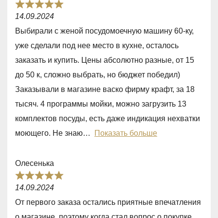
R
f
14.09.2024
a
5
Выбирали с женой посудомоечную машину 60-ку,
t
уже сделали под нее место в кухне, осталось
e
заказать и купить. Цены абсолютно разные, от 15
d
до 50 к, сложно выбрать, но бюджет победил)
5
Заказывали в магазине васко фирму крафт, за 18
,
тысяч. 4 программы мойки, можно загрузить 13
0
комплектов посуды, есть даже индикация нехватки
o
моющего. Не знаю
Показать больше
u
t
Олесенька
o
R
f
14.09.2024
a
5
От первого заказа остались приятные впечатления
t
о магазине, поэтому когда стал вопрос о покупке