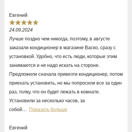
u
t
Евгений
o
R
f
24.09.2024
a
5
Лучше поздно чем никогда, поэтому, в августе
t
заказали кондиционер в магазине Васко, сразу с
e
установкой. Удобно, что есть люди, которые этим
d
занимаются и не надо искать на стороне.
5
Предложили сначала привезти кондиционер, потом
,
приехать установить, но мы попросили все за один
0
раз, толку, что он будет лежать в комнате.
o
Установили за несколько часов, за
u
собой
Показать больше
t
o
Евгений