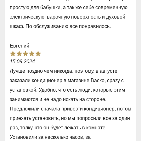
d
простую для бабушки, а так же себе современную
5
электрическую, варочную поверхность и духовой
,
шкаф. По обслуживанию все понравилось.
0
o
Евгений
u
R
t
15.09.2024
a
o
Лучше поздно чем никогда, поэтому, в августе
t
f
заказали кондиционер в магазине Васко, сразу с
e
5
установкой. Удобно, что есть люди, которые этим
d
занимаются и не надо искать на стороне.
5
Предложили сначала привезти кондиционер, потом
,
приехать установить, но мы попросили все за один
0
раз, толку, что он будет лежать в комнате.
o
Установили за несколько часов, за