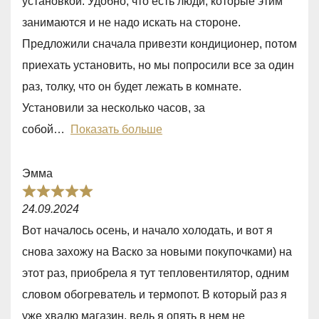
установкой. Удобно, что есть люди, которые этим
d
занимаются и не надо искать на стороне.
5
Предложили сначала привезти кондиционер, потом
,
приехать установить, но мы попросили все за один
0
раз, толку, что он будет лежать в комнате.
o
Установили за несколько часов, за
u
собой
Показать больше
t
o
Эмма
f
R
5
24.09.2024
a
Вот началось осень, и начало холодать, и вот я
t
снова захожу на Васко за новыми покупочками) на
e
этот раз, приобрела я тут тепловентилятор, одним
d
словом обогреватель и термопот. В который раз я
5
уже хвалю магазин, ведь я опять в нем не