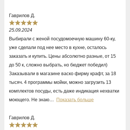
t
o
Гаврилов Д.
f
R
5
25.09.2024
a
Выбирали с женой посудомоечную машину 60-ку,
t
уже сделали под нее место в кухне, осталось
e
заказать и купить. Цены абсолютно разные, от 15
d
до 50 к, сложно выбрать, но бюджет победил)
5
Заказывали в магазине васко фирму крафт, за 18
,
тысяч. 4 программы мойки, можно загрузить 13
0
комплектов посуды, есть даже индикация нехватки
o
моющего. Не знаю
Показать больше
u
t
Гаврилов Д.
o
R