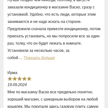
t
заказали кондиционер в магазине Васко, сразу с
e
установкой. Удобно, что есть люди, которые этим
d
занимаются и не надо искать на стороне.
5
Предложили сначала привезти кондиционер, потом
,
приехать установить, но мы попросили все за один
0
раз, толку, что он будет лежать в комнате.
o
Установили за несколько часов, за
u
собой
Показать больше
t
o
Ирма
f
R
5
19.09.2024
a
Мне по магазину Васко все предельно понятно,
t
хороший магазин, с шикарным выбором на любой
e
кошелек. Мы покупали здесь газовую плиту, самую