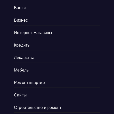
все, от культовых хитов 90-х до редких
Банки
артефактов, которые наверняка оценят
коллекционеры. Там навигация удобная, а
Бизнес
дизайн сайта выдержан в тематике ретро, и
Интернет-магазины
прям окунаешься
Показать больше
Кредиты
Лекарства
Мебель
Ремонт квартир
Сайты
Строительство и ремонт