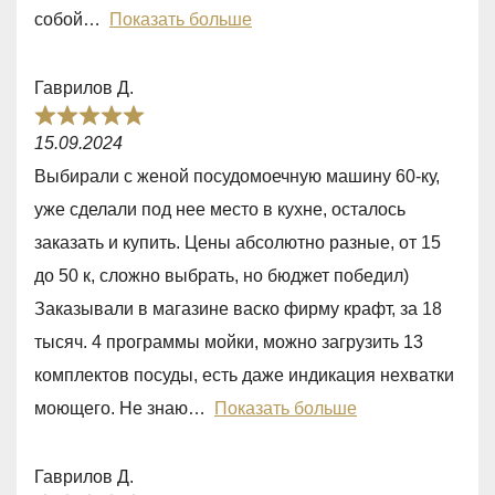
u
собой
Показать больше
t
o
Гаврилов Д.
f
R
5
15.09.2024
a
Выбирали с женой посудомоечную машину 60-ку,
t
уже сделали под нее место в кухне, осталось
e
заказать и купить. Цены абсолютно разные, от 15
d
до 50 к, сложно выбрать, но бюджет победил)
5
Заказывали в магазине васко фирму крафт, за 18
,
тысяч. 4 программы мойки, можно загрузить 13
0
комплектов посуды, есть даже индикация нехватки
o
моющего. Не знаю
Показать больше
u
t
Гаврилов Д.
o