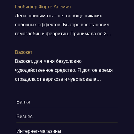
все, от культовых хитов 90-х до редких
Глобифер Форте Анемия
артефактов, которые наверняка оценят
Легко принимать – нет вообще никаких
коллекционеры. Там навигация удобная, а
побочных эффектов! Быстро восстановил
дизайн сайта выдержан в тематике ретро, и
гемоглобин и ферритин. Принимала по 2
прям окунаешься
Показать больше
таблетки 2 месяца. Гемоглобин был 80, стал
140. Прошла одышка. Стала снова
Вазокет
заниматься спортом. Врач сказала, что
Вазокет, для меня безусловно
препарат безопасный и можно беременным.
чудодейственное средство. Я долгое время
страдала от варикоза и чувствовала
постоянную тяжесть и боли в ногах. После
применения таблеток, мои симптомы начали
Банки
уменьшаться уже после пары недель.
Нравится, что препарат равномерно
Бизнес
распределяется и накапливается в венах, при
Интернет-магазины
этом не влияя никак на другие органы. Это