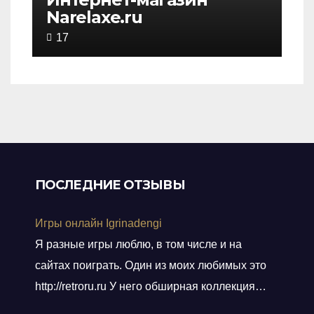
Narelaxe.ru
4,5
out
17
of
5
ПОСЛЕДНИЕ ОТЗЫВЫ
Игры онлайн Igrinadengi
Я разные игры люблю, в том числе и на
сайтах поиграть. Один из моих любимых это
http://retroru.ru У него обширная коллекция
ретро-игр и аксессуаров. Здесь можно найти