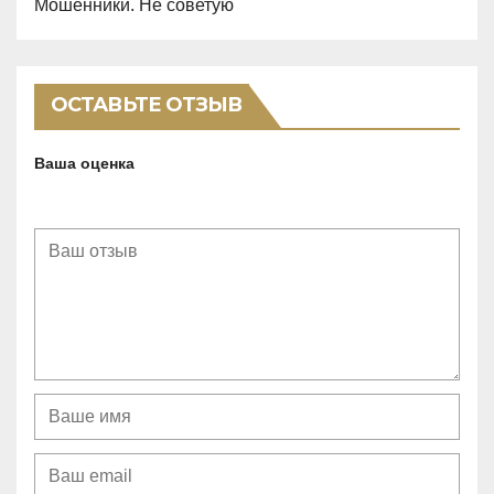
Мошенники. Не советую
,
0
o
ОСТАВЬТЕ ОТЗЫВ
u
t
Ваша оценка
o
f
5