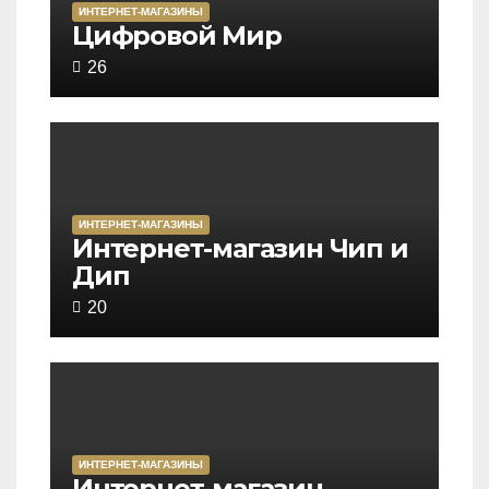
ИНТЕРНЕТ-МАГАЗИНЫ
Rated
Цифровой Мир
2,8
26
out
of
5
ИНТЕРНЕТ-МАГАЗИНЫ
Rated
Интернет-магазин Чип и
Дип
1,4
out
20
of
5
ИНТЕРНЕТ-МАГАЗИНЫ
Rated
Интернет-магазин