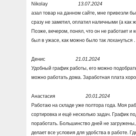
Nikolay
13.07.2024
R
азал товар на данном сайте, мне привезли бы
a
сразу не заметил, оплатил наличными (а как ж
t
Позже, вечером, понял, что он не работает и 
e
был в ужасе, как можно было так лохануться 
d
1
Денис
21.01.2024
,
R
Удобный график работы, его можно подобрать 
0
a
можно работать дома. Заработная плата хор
o
t
u
e
Анастасия
20.01.2024
t
d
R
Работаю на складе уже полтора года. Моя раб
o
5
a
сортировка и ещё несколько задач. График по
f
,
t
поработать. Большинство дней не загружены, 
5
0
e
делает все условия для удобства в работе. Где