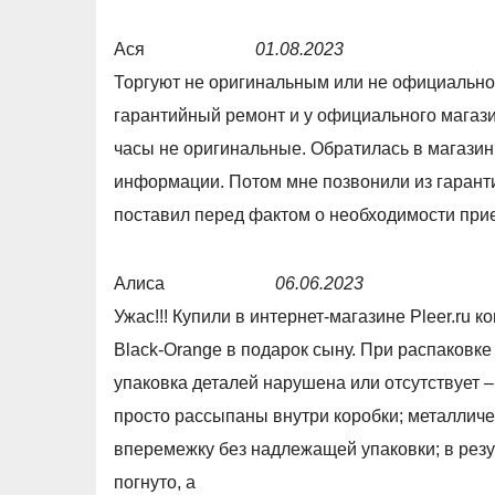
0
e
Ася
01.08.2023
o
d
R
Торгуют не оригинальным или не официально
u
4
a
гарантийный ремонт и у официального магази
t
,
t
часы не оригинальные. Обратилась в магазин
o
0
e
информации. Потом мне позвонили из гарант
f
o
d
поставил перед фактом о необходимости прие
5
u
1
t
,
Алиса
06.06.2023
o
0
R
Ужас!!! Купили в интернет-магазине Pleer.ru 
f
o
a
Black-Orange в подарок сыну. При распаковке
5
u
t
упаковка деталей нарушена или отсутствует –
t
e
просто рассыпаны внутри коробки; металличе
o
d
вперемежку без надлежащей упаковки; в резул
f
1
погнуто, а