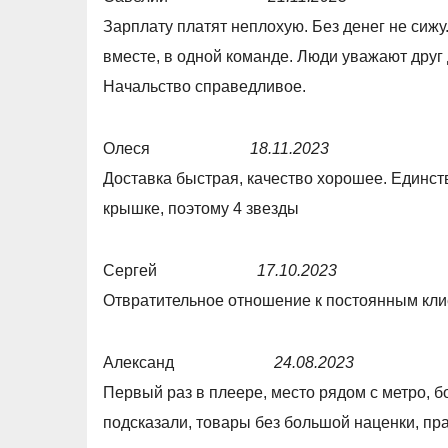
f
d
R
Зарплату платят неплохую. Без денег не сиж
5
5
a
вместе, в одной команде. Люди уважают друг
,
t
Начальство справедливое.
0
e
o
d
Олеся
18.11.2023
u
5
R
Доставка быстрая, качество хорошее. Единст
t
,
a
крышке, поэтому 4 звезды
o
0
t
f
o
e
Сергей
17.10.2023
5
u
d
R
Отвратительное отношение к постоянным кл
t
4
a
o
,
t
Александ
24.08.2023
f
0
e
R
Первый раз в плеере, место рядом с метро, 
5
o
d
a
подсказали, товары без большой наценки, пр
u
1
t