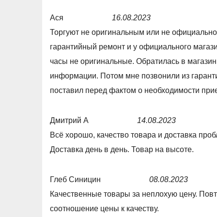
t
,
e
Ася
16.08.2023
o
0
d
R
Торгуют не оригинальным или не официально
f
o
5
a
гарантийный ремонт и у официального магази
5
u
,
t
часы не оригинальные. Обратилась в магазин
t
0
e
информации. Потом мне позвонили из гарант
o
o
d
поставил перед фактом о необходимости прие
f
u
1
5
t
,
Дмитрий А
14.08.2023
o
0
R
Всё хорошо, качество товара и доставка проб
f
o
a
Доставка день в день. Товар на высоте.
5
u
t
t
e
Глеб Синицин
08.08.2023
o
d
R
Качественные товары за неплохую цену. Повт
f
4
a
соотношение цены к качеству.
5
,
t