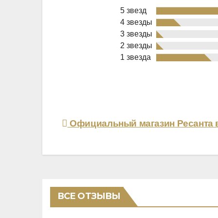
5 звезд
4 звезды
3 звезды
2 звезды
Rated
1 звезда
3,3
out
of
5
Навигация
Официальный магазин Ресанта 
по
записям
ВСЕ ОТЗЫВЫ