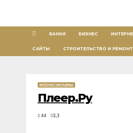
Перейти
к
содержимому
БАНКИ
БИЗНЕС
ИНТЕРН
САЙТЫ
СТРОИТЕЛЬСТВО И РЕМОНТ
ИНТЕРНЕТ-МАГАЗИНЫ
Плеер.Ру
44
3,3