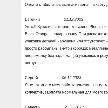
o
d
Оплата стабильная, выплачивается на карту 
u
5
t
,
Евгений
21.12.2023
o
0
R
Ужас!!! Купили в интернет-магазине Pleer.ru 
f
o
a
Black-Orange в подарок сыну. При распаковке
5
u
t
упаковка деталей нарушена или отсутствует –
t
e
просто рассыпаны внутри коробки; металличе
o
d
вперемежку без надлежащей упаковки; в резул
f
1
погнуто, а
5
,
0
Сергей
05.12.2023
o
R
Я не так много мест работы поменял, но тут 
u
a
коллектив, зарплата нормальная для моего го
t
t
o
e
Савелий
21.11.2023