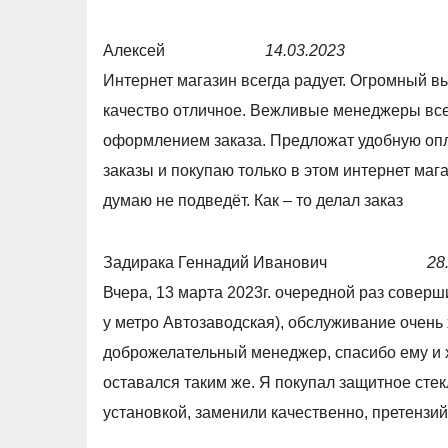
5
,
0
Алексей
14.03.2023
o
R
Интернет магазин всегда радует. Огромный выб
u
a
качество отличное. Вежливые менеджеры все
t
t
оформлением заказа. Предложат удобную опл
o
e
заказы и покупаю только в этом интернет маг
f
d
думаю не подведёт. Как – то делал заказ
5
5
,
Задирака Геннадий Иванович
28
0
R
Вчера, 13 марта 2023г. очередной раз соверши
o
a
у метро Автозаводская), обслуживание очень
u
t
доброжелательный менеджер, спасибо ему и х
t
e
оставался таким же. Я покупал защитное сте
o
d
установкой, заменили качественно, претензий 
f
5