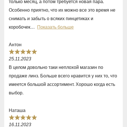
только месяц, а потом требуется новая пара.
,
Особенно приятно, что их можно все это время не
0
снимать и забыть о всяких пинцетиках и
o
коробочек
Показать больше
u
t
Антон
o
R
f
25.11.2023
a
5
В целом довольно таки неплохой магазин по
t
продаже линз. Больше всего нравится у них то, что
e
имеется большой ассортимент. Хорошо когда есть
d
выбор.
5
,
Наташа
0
R
o
16.11.2023