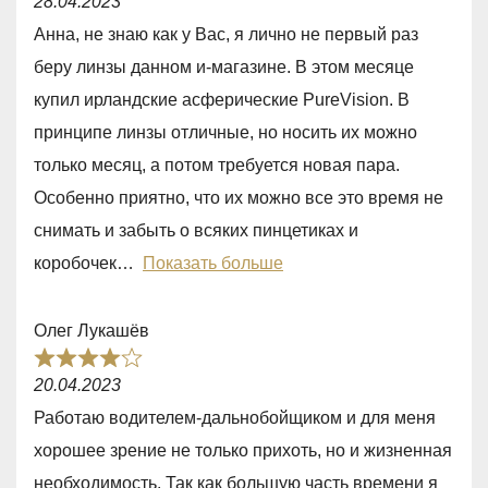
28.04.2023
a
Анна, не знаю как у Вас, я лично не первый раз
t
беру линзы данном и-магазине. В этом месяце
e
купил ирландские асферические PureVision. В
d
принципе линзы отличные, но носить их можно
4
только месяц, а потом требуется новая пара.
,
Особенно приятно, что их можно все это время не
0
снимать и забыть о всяких пинцетиках и
o
коробочек
Показать больше
u
t
Олег Лукашёв
o
R
f
20.04.2023
a
5
Работаю водителем-дальнобойщиком и для меня
t
хорошее зрение не только прихоть, но и жизненная
e
необходимость. Так как большую часть времени я