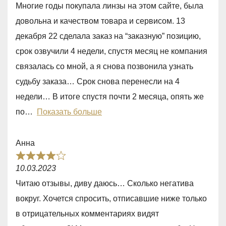
,
Многие годы покупала линзы на этом сайте, была
t
0
довольна и качеством товара и сервисом. 13
e
o
декабря 22 сделала заказ на “заказную” позицию,
d
u
срок озвучили 4 недели, спустя месяц не компания
1
t
связалась со мной, а я снова позвонила узнать
,
o
судьбу заказа… Срок снова перенесли на 4
0
f
недели… В итоге спустя почти 2 месяца, опять же
o
5
по
Показать больше
u
t
Анна
o
R
f
10.03.2023
a
5
Читаю отзывы, диву даюсь… Сколько негатива
t
вокруг. Хочется спросить, отписавшие ниже только
e
в отрицательных комментариях видят
d