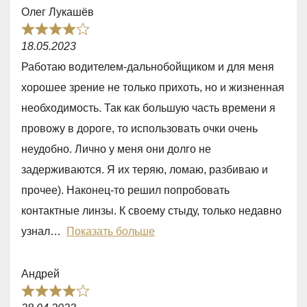
e
Олег Лукашёв
d
R
1
18.05.2023
a
,
Работаю водителем-дальнобойщиком и для меня
t
0
хорошее зрение не только прихоть, но и жизненная
e
o
необходимость. Так как большую часть времени я
d
u
провожу в дороге, то использовать очки очень
4
t
неудобно. Лично у меня они долго не
,
o
задерживаются. Я их теряю, ломаю, разбиваю и
0
f
прочее). Наконец-то решил попробовать
o
5
контактные линзы. К своему стыду, только недавно
u
узнал
Показать больше
t
o
Андрей
f
R
5