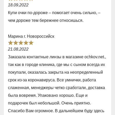
R
f
18.09.2022
a
5
Купи очки по-дороже – помогает очень сильно, –
t
чем дороже тем бережнее относишься.
e
d
Марина г. Новороссийск
1
R
,
21.08.2022
a
0
Заказала контактные линзы в магазине ochkov.net.,
t
o
так как в городе клиника, где мы с сыном всегда их
e
u
покупали, оказалась закрыта на неопределенный
d
t
срок из-за коронавируса. Все умнички, работа
5
o
слаженная, менеджеры четко сработали, доставка
,
f
была вовремя. Упаковано хорошо. Еще и
0
5
подарочек был небольшой. Очень приятно.
o
Спасибо Вам огромное. В дальнейшем буду здесь