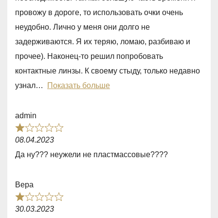
d
провожу в дороге, то использовать очки очень
4
неудобно. Лично у меня они долго не
,
задерживаются. Я их теряю, ломаю, разбиваю и
0
прочее). Наконец-то решил попробовать
o
контактные линзы. К своему стыду, только недавно
u
узнал
Показать больше
t
o
admin
f
R
5
08.04.2023
a
Да ну??? неужели не пластмассовые????
t
e
Вера
d
R
1
30.03.2023
a