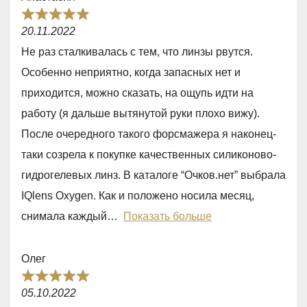
f
R
5
20.11.2022
a
Не раз сталкивалась с тем, что линзы рвутся.
t
Особенно неприятно, когда запасных нет и
e
приходится, можно сказать, на ощупь идти на
d
работу (я дальше вытянутой руки плохо вижу).
5
После очередного такого форсмажера я наконец-
,
таки созрела к покупке качественных силиконово-
0
гидрогелевых линз. В каталоге “Очков.нет” выбрала
o
IQlens Oxygen. Как и положено носила месяц,
u
снимала каждый
Показать больше
t
o
Олег
f
R
5
05.10.2022
a