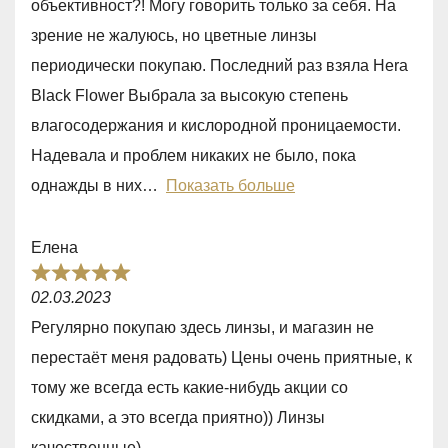
объективност?! Могу говорить только за себя. На
4
зрение не жалуюсь, но цветные линзы
,
периодически покупаю. Последний раз взяла Hera
0
Black Flower Выбрала за высокую степень
o
влагосодержания и кислородной проницаемости.
u
Надевала и проблем никаких не было, пока
t
однажды в них
Показать больше
o
f
Елена
5
R
02.03.2023
a
Регулярно покупаю здесь линзы, и магазин не
t
перестаёт меня радовать) Цены очень приятные, к
e
тому же всегда есть какие-нибудь акции со
d
скидками, а это всегда приятно)) Линзы
5
качественные)