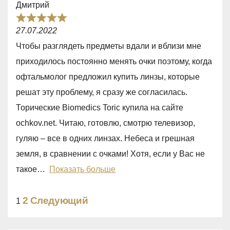
Дмитрий
f
R
5
27.07.2022
a
Чтобы разглядеть предметы вдали и вблизи мне
t
приходилось постоянно менять очки поэтому, когда
e
офтальмолог предложил купить линзы, которые
d
решат эту проблему, я сразу же согласилась.
5
Торические Biomedics Toric купила на сайте
,
ochkov.net. Читаю, готовлю, смотрю телевизор,
0
гуляю – все в одних линзах. Небеса и грешная
o
земля, в сравнении с очками! Хотя, если у Вас не
u
такое
Показать больше
t
o
Site
Страница
2
Следующий
Страница
1
f
Reviews
5