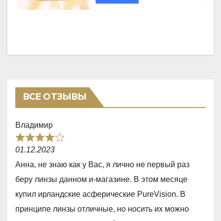
ВСЕ ОТЗЫВЫ
Владимир
R
01.12.2023
a
Анна, не знаю как у Вас, я лично не первый раз
t
беру линзы данном и-магазине. В этом месяце
e
купил ирландские асферические PureVision. В
d
принципе линзы отличные, но носить их можно
4