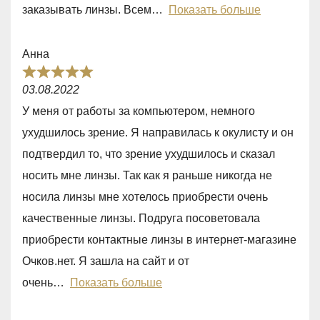
u
заказывать линзы. Всем
Показать больше
t
o
Анна
f
R
5
03.08.2022
a
У меня от работы за компьютером, немного
t
ухудшилось зрение. Я направилась к окулисту и он
e
подтвердил то, что зрение ухудшилось и сказал
d
носить мне линзы. Так как я раньше никогда не
5
носила линзы мне хотелось приобрести очень
,
качественные линзы. Подруга посоветовала
0
приобрести контактные линзы в интернет-магазине
o
Очков.нет. Я зашла на сайт и от
u
очень
Показать больше
t
o