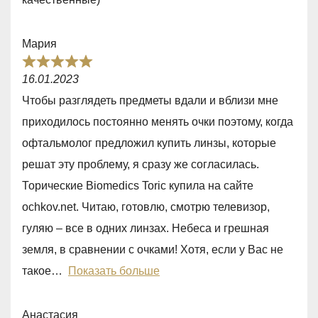
,
0
Мария
o
R
u
16.01.2023
a
t
Чтобы разглядеть предметы вдали и вблизи мне
t
o
приходилось постоянно менять очки поэтому, когда
e
f
офтальмолог предложил купить линзы, которые
d
5
решат эту проблему, я сразу же согласилась.
5
Торические Biomedics Toric купила на сайте
,
ochkov.net. Читаю, готовлю, смотрю телевизор,
0
гуляю – все в одних линзах. Небеса и грешная
o
земля, в сравнении с очками! Хотя, если у Вас не
u
такое
Показать больше
t
o
Анастасия