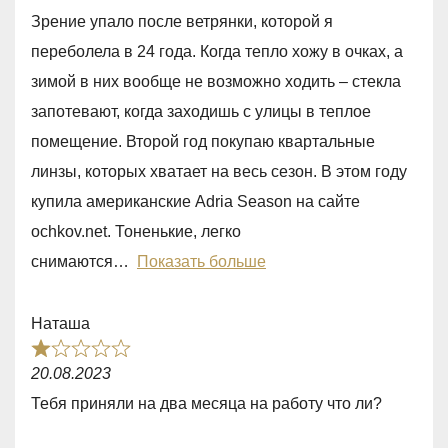
a
u
Зрение упало после ветрянки, которой я
t
t
переболела в 24 года. Когда тепло хожу в очках, а
e
o
зимой в них вообще не возможно ходить – стекла
d
f
запотевают, когда заходишь с улицы в теплое
5
5
помещение. Второй год покупаю квартальные
,
линзы, которых хватает на весь сезон. В этом году
0
купила американские Adria Season на сайте
o
ochkov.net. Тоненькие, легко
u
снимаются
Показать больше
t
o
Наташа
f
R
5
20.08.2023
a
Тебя приняли на два месяца на работу что ли?
t