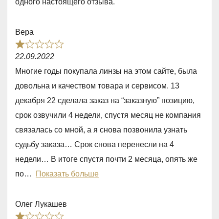
одного настоящего отзыва.
d
1
Вера
,
R
0
22.09.2022
a
o
Многие годы покупала линзы на этом сайте, была
t
u
довольна и качеством товара и сервисом. 13
e
t
декабря 22 сделала заказ на “заказную” позицию,
d
o
срок озвучили 4 недели, спустя месяц не компания
1
f
связалась со мной, а я снова позвонила узнать
,
5
судьбу заказа… Срок снова перенесли на 4
0
недели… В итоге спустя почти 2 месяца, опять же
o
по
Показать больше
u
t
Олег Лукашев
o