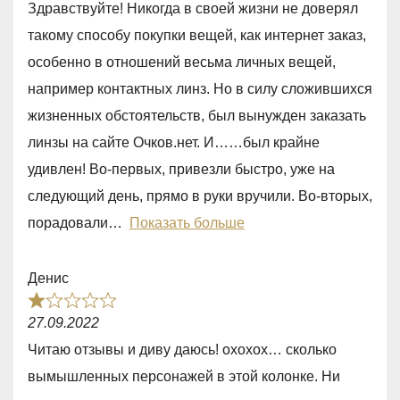
Здравствуйте! Никогда в своей жизни не доверял
t
такому способу покупки вещей, как интернет заказ,
e
особенно в отношений весьма личных вещей,
d
например контактных линз. Но в силу сложившихся
5
жизненных обстоятельств, был вынужден заказать
,
линзы на сайте Очков.нет. И……был крайне
0
удивлен! Во-первых, привезли быстро, уже на
o
следующий день, прямо в руки вручили. Во-вторых,
u
порадовали
Показать больше
t
o
Денис
f
R
5
27.09.2022
a
Читаю отзывы и диву даюсь! охохох… сколько
t
вымышленных персонажей в этой колонке. Ни
e