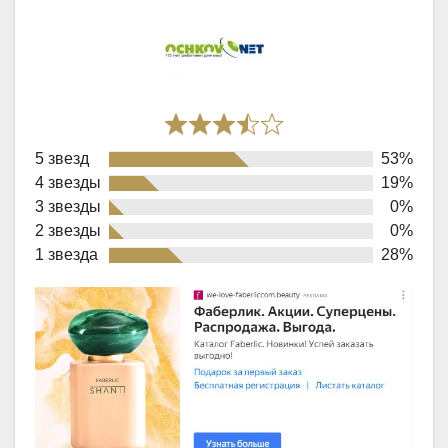
Rated
5 звезд
53%
3,7
4 звезды
19%
out
3 звезды
0%
of
2 звезды
0%
1 звезда
28%
5