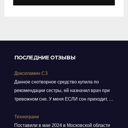
of
5
ПОСЛЕДНИЕ ОТЗЫВЫ
Доксиламин СЗ
Данное снотворное средство купила по
рекомендации сестры, ей назначил врач при
тревожном сне. У меня ЕСЛИ сон приходит, то
не тревожный, но нужно учитывать ключевое
слово ЕСЛИ. Мне препарат хорошо помогает,
Технограни
засыпаю быстро, даже утром встаю без
Поставили в мае 2024 в Московской области