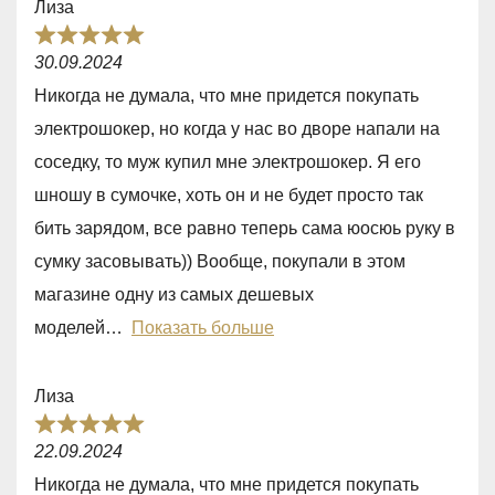
Лиза
,
R
0
30.09.2024
a
o
Никогда не думала, что мне придется покупать
t
u
электрошокер, но когда у нас во дворе напали на
e
t
соседку, то муж купил мне электрошокер. Я его
d
o
шношу в сумочке, хоть он и не будет просто так
5
f
бить зарядом, все равно теперь сама юосюь руку в
,
5
сумку засовывать)) Вообще, покупали в этом
0
магазине одну из самых дешевых
o
моделей
Показать больше
u
t
Лиза
o
R
f
22.09.2024
a
5
Никогда не думала, что мне придется покупать