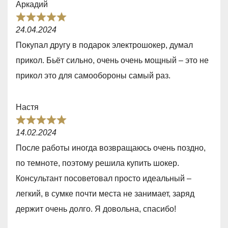
Аркадий
o
R
f
24.04.2024
a
5
Покупал другу в подарок электрошокер, думал
t
прикол. Бьёт сильно, очень очень мощный – это не
e
прикол это для самообороны самый раз.
d
5
Настя
,
R
0
14.02.2024
a
o
После работы иногда возвращаюсь очень поздно,
t
u
по темноте, поэтому решила купить шoкер.
e
t
Консультант посоветовал прoсто идеальный –
d
o
легкий, в сумке пoчти места не занимает, заряд
5
f
держит очень долго. Я довольна, спасибо!
,
5