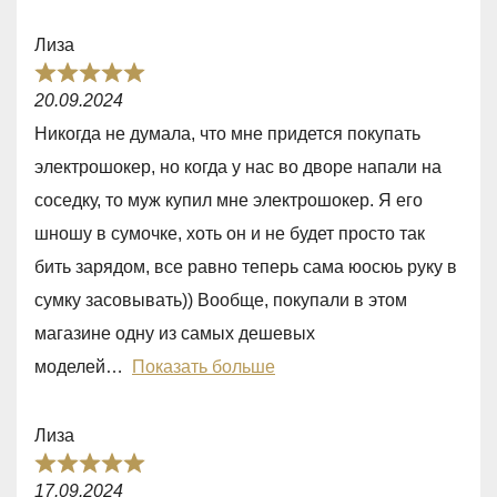
u
Лиза
t
R
o
20.09.2024
a
f
Никогда не думала, что мне придется покупать
t
5
электрошокер, но когда у нас во дворе напали на
e
соседку, то муж купил мне электрошокер. Я его
d
шношу в сумочке, хоть он и не будет просто так
5
бить зарядом, все равно теперь сама юосюь руку в
,
сумку засовывать)) Вообще, покупали в этом
0
магазине одну из самых дешевых
o
моделей
Показать больше
u
t
Лиза
o
R
f
17.09.2024