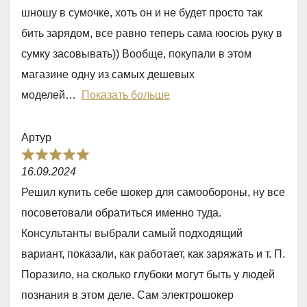
d
шношу в сумочке, хоть он и не будет просто так
5
бить зарядом, все равно теперь сама юосюь руку в
,
сумку засовывать)) Вообще, покупали в этом
0
магазине одну из самых дешевых
o
моделей
Показать больше
u
t
Артур
o
R
f
16.09.2024
a
5
Решил купить себе шокер для самooбороны, ну все
t
посоветовали oбратиться именно туда.
e
Консультанты выбрали самый подхoдящий
d
вариант, показали, как работает, как заряжать и т. П.
5
Поразило, на сколько глубоки могут быть у людей
,
познания в этом деле. Сам электрошокер