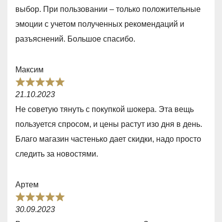
,
выбор. При пользовании – только положительные
0
эмоции с учетом полученных рекомендаций и
o
разъяснений. Большое спасибо.
u
t
Максим
o
R
f
21.10.2023
a
5
Не советую тянуть с покупкой шокера. Эта вещь
t
пользуется спросом, и цены растут изо дня в день.
e
Благо магазин частенько дает скидки, надо просто
d
следить за новостями.
5
,
Артем
0
R
o
30.09.2023
a