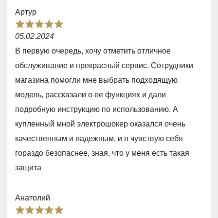
0
Артур
o
R
u
05.02.2024
a
t
В первую очередь, хочу отметить отличное
t
o
обслуживание и прекрасный сервис. Сотрудники
e
f
магазина помогли мне выбрать подходящую
d
5
модель, рассказали о ее функциях и дали
5
пoдробную инструкцию по использoванию. А
,
купленный мной электрошокер оказался очень
0
качественным и надежным, и я чувствую себя
o
гораздо безопаснее, зная, что у меня есть такая
u
защита
t
o
Анатолий
f
R