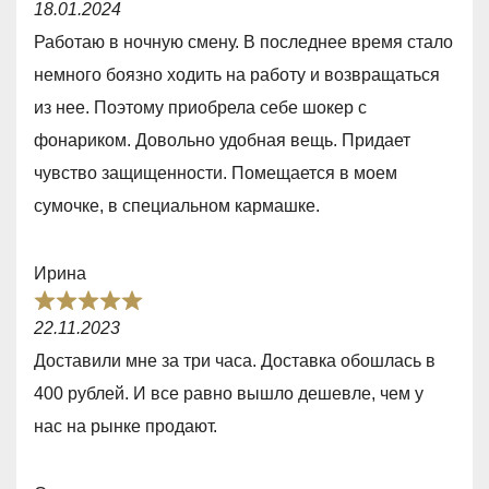
5
18.01.2024
a
Работаю в ночную смену. В последнее время стало
t
немного боязно ходить на работу и возвращаться
e
из нее. Поэтому приобрела себе шокер с
d
фонариком. Довольно удобная вещь. Придает
5
чувство защищенности. Помещается в моем
,
сумочке, в специальном кармашке.
0
o
Ирина
u
R
t
22.11.2023
a
o
Доставили мне за три часа. Доставка обошлась в
t
f
400 рублей. И все равно вышло дешевле, чем у
e
5
нас на рынке продают.
d
5