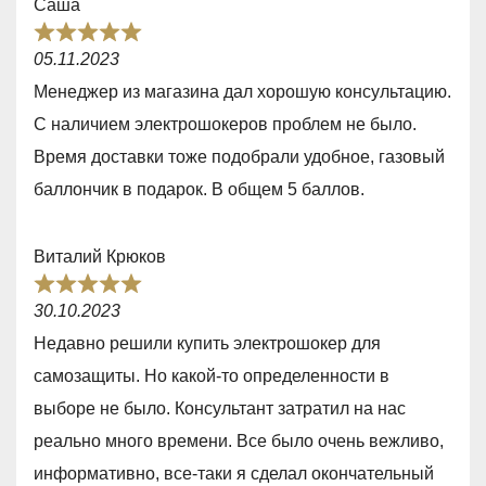
Саша
,
R
0
05.11.2023
a
o
Менеджер из магазина дал хорошую консультацию.
t
u
С наличием электрошокеров проблем не было.
e
t
Время доставки тоже подобрали удобное, газовый
d
o
баллончик в подарок. В общем 5 баллов.
5
f
,
5
Виталий Крюков
0
R
o
30.10.2023
a
u
Недавно решили купить электрошокер для
t
t
самозащиты. Но какой-то определенности в
e
o
выборе не было. Консультант затратил на нас
d
f
реально много времени. Все было очень вежливо,
5
5
информативно, все-таки я сделал окончательный