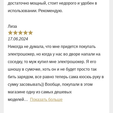
0
достаточно мощный, стоит недорого и удобен в
o
использовании. Рекомендую.
u
t
Лиза
o
R
f
17.06.2024
a
5
Никогда не думала, что мне придется покупать
t
электрошокер, но когда у нас во дворе напали на
e
соседку, то муж купил мне электрошокер. Я его
d
шношу в сумочке, хоть он и не будет просто так
5
бить зарядом, все равно теперь сама юосюь руку в
,
сумку засовывать)) Вообще, покупали в этом
0
магазине одну из самых дешевых
o
моделей
Показать больше
u
t