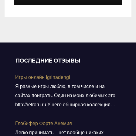
of
5
ПОСЛЕДНИЕ ОТЗЫВЫ
Игры онлайн Igrinadengi
Я разные игры люблю, в том числе и на
сайтах поиграть. Один из моих любимых это
http://retroru.ru У него обширная коллекция
ретро-игр и аксессуаров. Здесь можно найти
все, от культовых хитов 90-х до редких
Глобифер Форте Анемия
артефактов, которые наверняка оценят
Легко принимать – нет вообще никаких