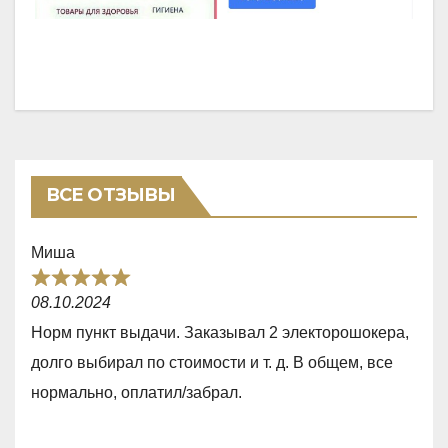
ВСЕ ОТЗЫВЫ
Миша
R
08.10.2024
a
Норм пункт выдачи. Заказывал 2 электорошокера,
t
долго выбирал по стоимости и т. д. В общем, все
e
нормально, оплатил/забрал.
d
5