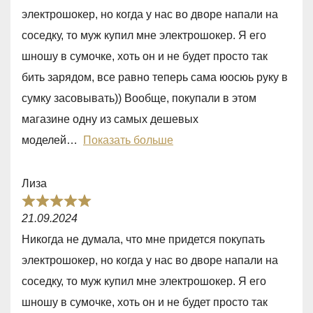
t
электрошокер, но когда у нас во дворе напали на
e
соседку, то муж купил мне электрошокер. Я его
d
шношу в сумочке, хоть он и не будет просто так
5
бить зарядом, все равно теперь сама юосюь руку в
,
сумку засовывать)) Вообще, покупали в этом
0
магазине одну из самых дешевых
o
моделей
Показать больше
u
t
Лиза
o
R
f
21.09.2024
a
5
Никогда не думала, что мне придется покупать
t
электрошокер, но когда у нас во дворе напали на
e
соседку, то муж купил мне электрошокер. Я его
d
шношу в сумочке, хоть он и не будет просто так