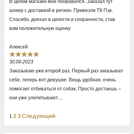
u
В целом магазин мне понравился. Заказал тут
t
t
шокер с доставкой в регион. Привезли ТК Пэк.
e
o
Спасибо, доехал в целости и сохранности, став
d
f
вам положительную оценку
5
5
,
Алексей
0
R
o
30.09.2023
a
u
Заказываю уже второй раз. Первый раз заказывал
t
t
себе, теперь вот девушке. Вещь удобная, очень
e
o
помогает отбиваться от собак. Просто достаешь –
d
f
они уже улепетывают…
5
5
,
Site
Страница
Страница
2
3
Следующий
Страница
1
0
Reviews
o