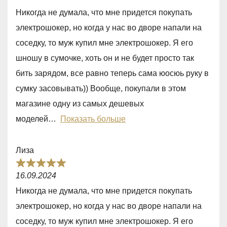
a
5
Никогда не думала, что мне придется покупать
t
электрошокер, но когда у нас во дворе напали на
e
соседку, то муж купил мне электрошокер. Я его
d
шношу в сумочке, хоть он и не будет просто так
5
бить зарядом, все равно теперь сама юосюь руку в
,
сумку засовывать)) Вообще, покупали в этом
0
магазине одну из самых дешевых
o
моделей
Показать больше
u
t
Лиза
o
R
f
16.09.2024
a
5
Никогда не думала, что мне придется покупать
t
электрошокер, но когда у нас во дворе напали на
e
соседку, то муж купил мне электрошокер. Я его