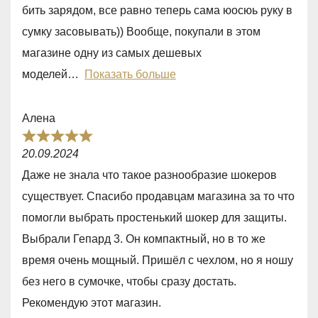
5
бить зарядом, все равно теперь сама юосюь руку в
,
сумку засовывать)) Вообще, покупали в этом
0
магазине одну из самых дешевых
o
моделей
Показать больше
u
t
Алена
o
R
f
20.09.2024
a
5
Даже не знала что такое разнообразие шокеров
t
существует. Спасибо продавцам магазина за то что
e
помогли выбрать простенький шокер для защиты.
d
Выбрали Гепард 3. Он компактный, но в то же
5
время очень мощный. Пришёл с чехлом, но я ношу
,
без него в сумочке, чтобы сразу достать.
0
Рекомендую этот магазин.
o