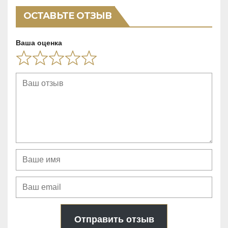
навигация
u
ОСТАВЬТЕ ОТЗЫВ
t
o
Ваша оценка
f
5
Отправить отзыв