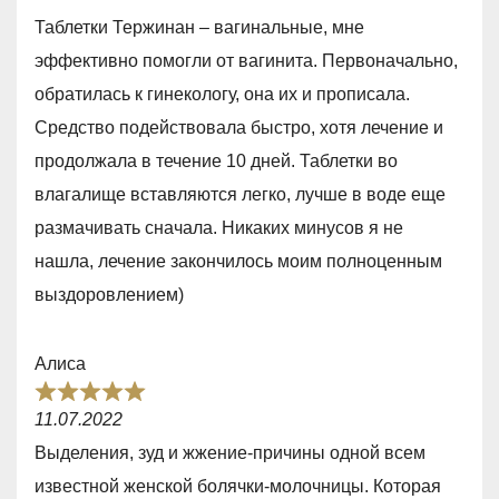
a
5
Таблетки Тержинан – вагинальные, мне
t
эффективно помогли от вагинита. Первоначально,
e
обратилась к гинекологу, она их и прописала.
d
Средство подействовала быстро, хотя лечение и
5
продолжала в течение 10 дней. Таблетки во
,
влагалище вставляются легко, лучше в воде еще
0
размачивать сначала. Никаких минусов я не
o
нашла, лечение закончилось моим полноценным
u
выздоровлением)
t
o
Алиса
f
R
5
11.07.2022
a
Выделения, зуд и жжение-причины одной всем
t
известной женской болячки-молочницы. Которая