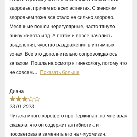
t
здоровье, причем во всех аспектах. С женским
e
здоровьем тоже все стало не сильно здорово.
d
Месячные пошли нерегулярные, часто тянуло
5
внизу живота и тд. А потом и вовсе начались
,
выделения, чувство раздражения в интимных
0
зонах. Все это дополнительно сопровождалось
o
запахом. Пошла на осмотр к гинекологу, потому что
u
не совсем
Показать больше
t
o
Диана
f
R
5
23.01.2023
a
Читала много хорошего про Тержинан, но мне врач
t
сказала, что он содержит антибиотик, и
e
посоветовала заменить его на Флуомизин.