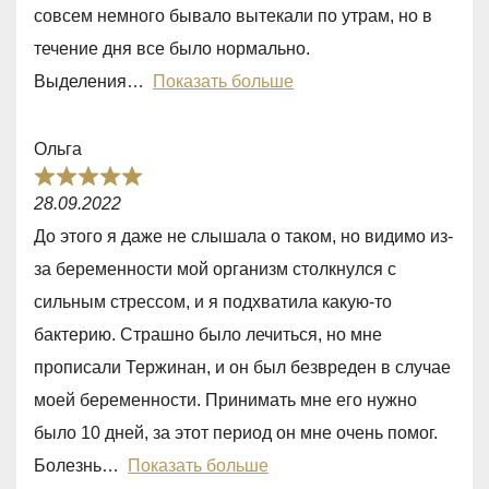
0
совсем немного бывало вытекали по утрам, но в
o
течение дня все было нормально.
u
Выделения
Показать больше
t
o
Ольга
f
R
5
28.09.2022
a
До этого я даже не слышала о таком, но видимо из-
t
за беременности мой организм столкнулся с
e
сильным стрессом, и я подхватила какую-то
d
бактерию. Страшно было лечиться, но мне
5
прописали Тержинан, и он был безвреден в случае
,
моей беременности. Принимать мне его нужно
0
было 10 дней, за этот период он мне очень помог.
o
Болезнь
Показать больше
u