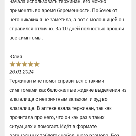
начала использовать тержинан, его можно
,
применять во время беременности. Побочек от
0
него никаких я не заметила, а вот с молочницей он
o
справился отлично. За 10 дней полностью прошли
u
все симптомы.
t
o
Юлия
f
R
5
26.01.2024
a
Тержинан мне помог справиться с такими
t
симптомами как бело-желтые жидкие выделения из
e
влагалища с неприятным запахом, и зуд во
d
влагалище. В аптеке взяла тержинан, так как
5
прочитала про него, что он как раз в таких
,
ситуациях и помогает. Идёт в формате
0
вагинальных таблеток небольшого размера. Без