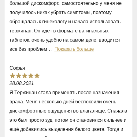
большой дискомфорт.. самостоятельно у меня не
5
получилось никак убрать симптомы, поэтому
,
обращалась к гинекологу и начала использовать
0
тержинан. Он идёт в формате вагинальных
o
таблеток, очень удобно на самом деле, вводится
u
все без проблем
Показать больше
t
o
Софья
f
R
5
28.08.2021
a
Я Тержинан стала применять после назначения
t
врача. Меня несколько дней беспокоили очень
e
дискомфортные ощущения во влагалище. Сначала
d
это был просто зуд, потом он становился сильнее и
5
ещё добавились выделения белого цвета. Тогда и
,