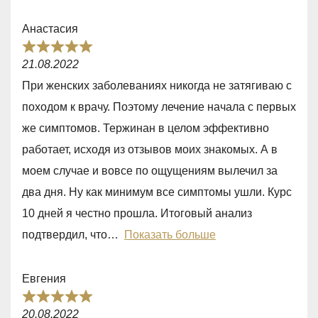
t
Анастасия
o
R
f
21.08.2022
a
5
При женских заболеваниях никогда не затягиваю с
t
походом к врачу. Поэтому лечение начала с первых
e
же симптомов. Тержинан в целом эффективно
d
работает, исходя из отзывов моих знакомых. А в
5
моем случае и вовсе по ощущениям вылечил за
,
два дня. Ну как минимум все симптомы ушли. Курс
0
10 дней я честно прошла. Итоговый анализ
o
подтвердил, что
Показать больше
u
t
Евгения
o
R
f
20.08.2022