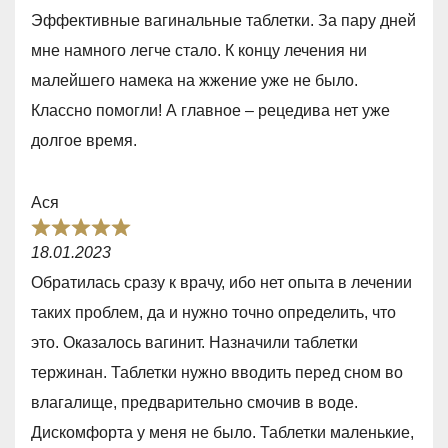
d
Эффективные вагинальные таблетки. За пару дней
3
мне намного легче стало. К концу лечения ни
,
малейшего намека на жжение уже не было.
0
Классно помогли! А главное – рецедива нет уже
o
долгое время.
u
t
Ася
o
R
f
18.01.2023
a
5
Обратилась сразу к врачу, ибо нет опыта в лечении
t
таких проблем, да и нужно точно определить, что
e
это. Оказалось вагинит. Назначили таблетки
d
тержинан. Таблетки нужно вводить перед сном во
5
влагалище, предварительно смочив в воде.
,
Дискомфорта у меня не было. Таблетки маленькие,