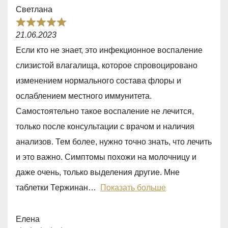
o
Светлана
f
R
5
21.06.2023
a
Если кто не знает, это инфекционное воспаление
t
слизистой влагалища, которое спровоцировано
e
изменением нормального состава флоры и
d
ослаблением местного иммунитета.
5
Самостоятельно такое воспаление не лечится,
,
только после консультации с врачом и наличия
0
анализов. Тем более, нужно точно знать, что лечить
o
и это важно. Симптомы похожи на молочницу и
u
даже очень, только выделения другие. Мне
t
таблетки Тержинан
Показать больше
o
f
Елена
5