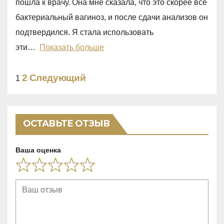
пошла к врачу. Она мне сказала, что это скорее все
0
бактериальный вагиноз, и после сдачи анализов он
o
подтвердился. Я стала использовать
u
эти
Показать больше
t
o
Site
Страница
2
Следующий
Страница
1
f
Reviews
5
навигация
ОСТАВЬТЕ ОТЗЫВ
Ваша оценка