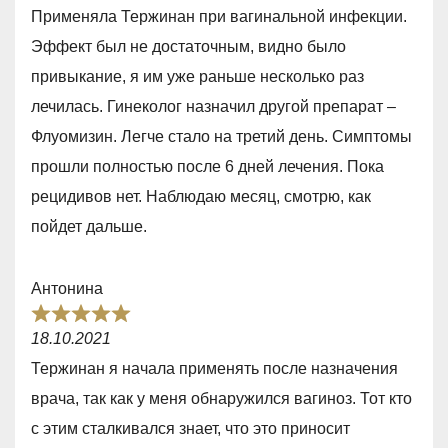
a
5
Применяла Тержинан при вагинальной инфекции.
t
Эффект был не достаточным, видно было
e
привыкание, я им уже раньше несколько раз
d
лечилась. Гинеколог назначил другой препарат –
3
Флуомизин. Легче стало на третий день. Симптомы
,
прошли полностью после 6 дней лечения. Пока
0
рецидивов нет. Наблюдаю месяц, смотрю, как
o
пойдет дальше.
u
t
Антонина
o
R
f
18.10.2021
a
5
Тержинан я начала применять после назначения
t
врача, так как у меня обнаружился вагиноз. Тот кто
e
с этим сталкивался знает, что это приносит
d