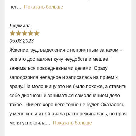
t
нет
Показать больше
o
f
Людмила
5
R
05.08.2023
a
Жжение, зуд, выделения с неприятным запахом –
t
все это доставляет кучу неудобств и мешает
e
заниматься повседневными делами. Сразу
d
заподозрила неладное и записалась на прием к
5
врачу. На молочницу это не было похоже, а ставить
,
себе диагнозы и заниматься самолечением дело
0
такое.. Ничего хорошего точно не будет. Оказалось
o
у меня кольпит. Сначала распереживалась, но врач
u
меня успокоила
Показать больше
t