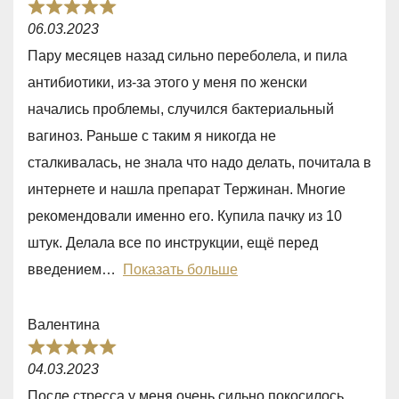
R
06.03.2023
a
Пару месяцев назад сильно переболела, и пила
t
антибиотики, из-за этого у меня по женски
e
начались проблемы, случился бактериальный
d
вагиноз. Раньше с таким я никогда не
5
сталкивалась, не знала что надо делать, почитала в
,
интернете и нашла препарат Тержинан. Многие
0
рекомендовали именно его. Купила пачку из 10
o
штук. Делала все по инструкции, ещё перед
u
введением
Показать больше
t
o
Валентина
f
R
5
04.03.2023
a
После стресса у меня очень сильно покосилось