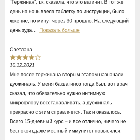
“Тержинан”, т.к. сказала, что это вагинит. В тот же
,
день на ночь ввела таблетку по инструкции, было
0
жжение, но минут через 30 прошло. На следующий
o
день зуда
Показать больше
u
t
Светлана
o
R
f
10.12.2021
a
5
Мне после тержинана вторым этапом назначали
t
дуожиналь. У меня баквагиноз тогда был, вот врач
e
сказал, что обязательно нужно интимную
d
микрофлору восстанавливать, а дуожиналь
4
прекрасно с этим справляется. Так и оказалось.
,
Всего 15-дневный курс – и все отлично, ничего не
0
беспокоит,даже местный иммунитет повысился.
o