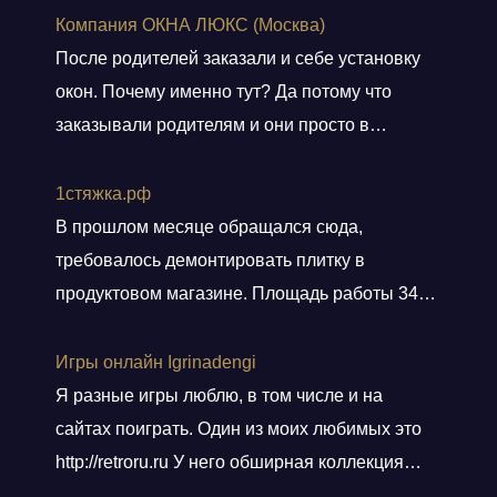
Компания ОКНА ЛЮКС (Москва)
После родителей заказали и себе установку
окон. Почему именно тут? Да потому что
заказывали родителям и они просто в
восторге и качестве окон и монтаже!
Заказали, приехал мастер, всё замерил, кое
1стяжка.рф
чего посоветовал. Пришли заключать договор
В прошлом месяце обращался сюда,
в офис, И снова классная и слаженная работа
требовалось демонтировать плитку в
всего персонала. Договор подсунули не
продуктовом магазине. Площадь работы 348
просто подписать, а дали пояснения
кв.м.. Приехали вовремя, без лишних
по
Показать больше
разговоров сделали свою работу, погрузили
Игры онлайн Igrinadengi
хлам в контейнер, и сдали объект.
Я разные игры люблю, в том числе и на
Ответственные! Советую!
сайтах поиграть. Один из моих любимых это
http://retroru.ru У него обширная коллекция
ретро-игр и аксессуаров. Здесь можно найти