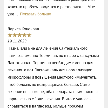
o
каких-то проблем вводятся и растворяются. Мне
u
уже
Показать больше
t
o
Лариса Кононова
f
R
5
19.11.2023
a
Назначали мне для лечения бактериального
t
вагиноза именно Тержинан, но в паре с капсулами
e
Лактожиналь. Тержинан необходим именно для
d
лечения, а вот Лактожиналь для нормализации
5
микрофлоры и повышения местного иммунитета,
,
чтоб болезнь не возвращалась больше. Само
0
лечение не сложное, оба препарата применяются
o
параллельно с 1 дня лечения. В итоге удалось
u
справиться в вагинозом, больше проблем