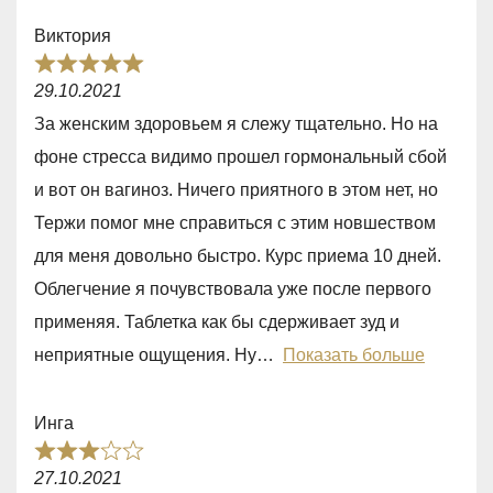
u
Виктория
t
R
o
29.10.2021
a
f
За женским здоровьем я слежу тщательно. Но на
t
5
фоне стресса видимо прошел гормональный сбой
e
и вот он вагиноз. Ничего приятного в этом нет, но
d
Тержи помог мне справиться с этим новшеством
5
для меня довольно быстро. Курс приема 10 дней.
,
Облегчение я почувствовала уже после первого
0
применяя. Таблетка как бы сдерживает зуд и
o
неприятные ощущения. Ну
Показать больше
u
t
Инга
o
R
f
27.10.2021