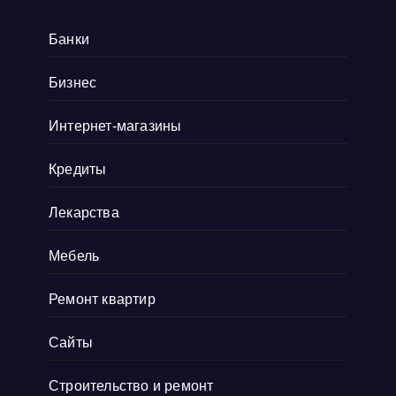
все, от культовых хитов 90-х до редких
Банки
артефактов, которые наверняка оценят
коллекционеры. Там навигация удобная, а
Бизнес
дизайн сайта выдержан в тематике ретро, и
Интернет-магазины
прям окунаешься
Показать больше
Кредиты
Лекарства
Мебель
Ремонт квартир
Сайты
Строительство и ремонт