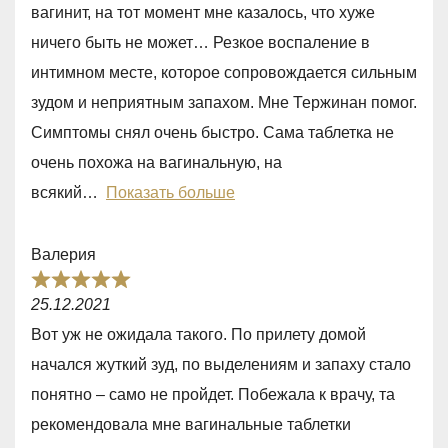
e
вагинит, на тот момент мне казалось, что хуже
d
ничего быть не может… Резкое воспаление в
5
интимном месте, которое сопровождается сильным
,
зудом и неприятным запахом. Мне Тержинан помог.
0
Симптомы снял очень быстро. Сама таблетка не
o
очень похожа на вагинальную, на
u
всякий
Показать больше
t
o
Валерия
f
R
5
25.12.2021
a
Вот уж не ожидала такого. По прилету домой
t
начался жуткий зуд, по выделениям и запаху стало
e
понятно – само не пройдет. Побежала к врачу, та
d
рекомендовала мне вагинальные таблетки
5