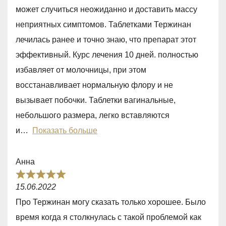
e
может случиться неожиданно и доставить массу
d
неприятных симптомов. Таблетками Тержинан
5
лечилась ранее и точно знаю, что препарат этот
,
эффективный. Курс лечения 10 дней. полностью
0
избавляет от молочницы, при этом
o
восстанавливает нормальную флору и не
u
вызывает побочки. Таблетки вагинальные,
t
небольшого размера, легко вставляются
o
и
Показать больше
f
5
Анна
R
15.06.2022
a
Про Тержинан могу сказать только хорошее. Было
t
время когда я столкнулась с такой проблемой как