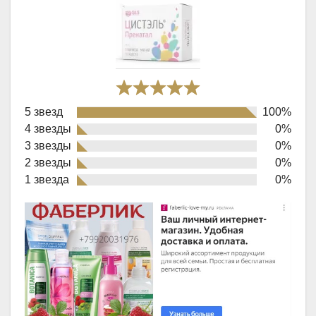
Rated
5 звезд
100%
5,0
4 звезды
0%
out
3 звезды
0%
of
2 звезды
0%
1 звезда
0%
5