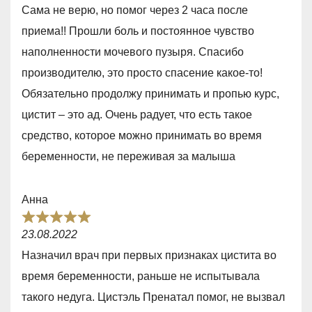
a
Сама не верю, но помог через 2 часа после
t
приема!! Прошли боль и постоянное чувство
e
наполненности мочевого пузыря. Спасибо
d
производителю, это просто спасение какое-то!
5
Обязательно продолжу принимать и пропью курс,
,
цистит – это ад. Очень радует, что есть такое
0
средство, которое можно принимать во время
o
беременности, не переживая за малыша
u
t
Анна
o
R
f
23.08.2022
a
5
Назначил врач при первых признаках цистита во
t
время беременности, раньше не испытывала
e
такого недуга. Цистэль Пренатал помог, не вызвал
d