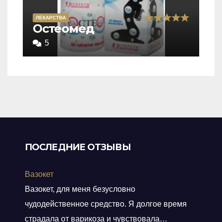
ЛЕКАРСТВА
Rated
Остеомед
5,0
5
out
of
5
ПОСЛЕДНИЕ ОТЗЫВЫ
Вазокет
Вазокет, для меня безусловно
чудодейственное средство. Я долгое время
страдала от варикоза и чувствовала