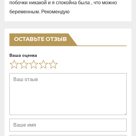
побочки никакой и я спокойна была , что можно
5
беременным. Рекомендую
,
0
o
ОСТАВЬТЕ ОТЗЫВ
u
t
Ваша оценка
o
f
5