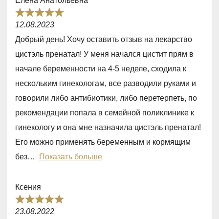
Елена Анатольевна
o
R
u
12.08.2023
a
t
Добрый день! Хочу оставить отзыв на лекарство
t
o
цистэль пренатал! У меня начался цистит прям в
e
f
начале беременности на 4-5 неделе, сходила к
d
5
нескольким гинекологам, все разводили руками и
5
говорили либо антибиотики, либо перетерпеть, по
,
рекомендации попала в семейной поликлинике к
0
гинекологу и она мне назначила цистэль пренатал!
o
Его можно применять беременным и кормящим
u
без
Показать больше
t
o
Ксения
f
R
5
23.08.2022