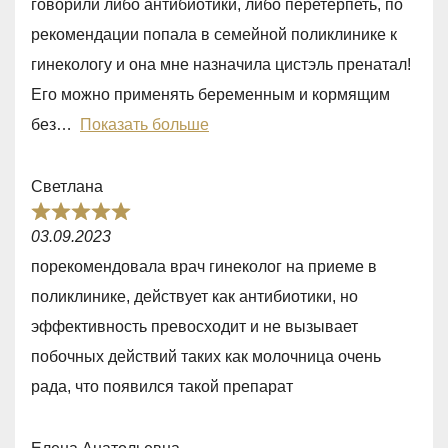
говорили либо антибиотики, либо перетерпеть, по
,
рекомендации попала в семейной поликлинике к
0
гинекологу и она мне назначила цистэль пренатал!
o
Его можно применять беременным и кормящим
u
без
Показать больше
t
o
Светлана
f
R
5
03.09.2023
a
порекомендовала врач гинеколог на приеме в
t
поликлинике, действует как антибиотики, но
e
эффективность превосходит и не вызывает
d
побочных действий таких как молочница очень
5
рада, что появился такой препарат
,
0