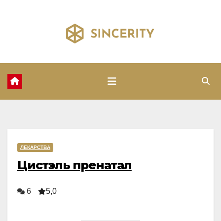
Перейти
к
содержимому
ЛЕКАРСТВА
Цистэль пренатал
6
5,0