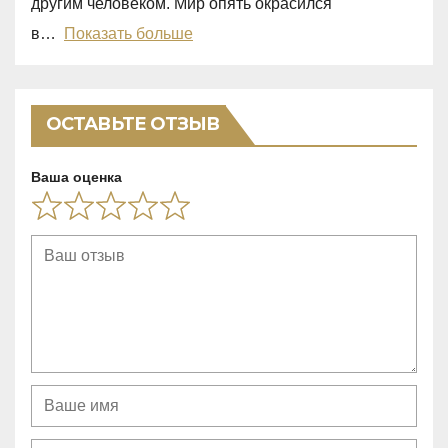
другим человеком. Мир опять окрасился
u
в
Показать больше
t
o
f
ОСТАВЬТЕ ОТЗЫВ
5
Ваша оценка