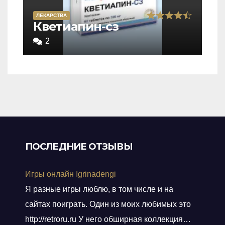
ЛЕКАРСТВА
Rated
Кветиапин-сз
4,5
2
out
of
5
ПОСЛЕДНИЕ ОТЗЫВЫ
Игры онлайн Igrinadengi
Я разные игры люблю, в том числе и на
сайтах поиграть. Один из моих любимых это
http://retroru.ru У него обширная коллекция