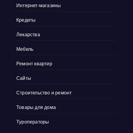
Интернет-магазины
этом не влияя никак на другие органы. Это
действительно важно для меня, так
Кредиты
как
Показать больше
Лекарства
Мебель
Ремонт квартир
Сайты
Строительство и ремонт
Товары для дома
Туроператоры