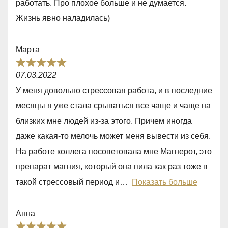
работать. Про плохое больше и не думается.
0
Жизнь явно наладилась)
o
u
Марта
t
R
o
07.03.2022
a
f
У меня довольно стрессовая работа, и в последние
t
5
месяцы я уже стала срываться все чаще и чаще на
e
близких мне людей из-за этого. Причем иногда
d
даже какая-то мелочь может меня вывести из себя.
5
На работе коллега посоветовала мне Магнерот, это
,
препарат магния, который она пила как раз тоже в
0
такой стрессовый период и
Показать больше
o
u
Анна
t