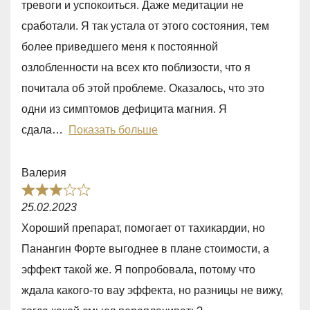
тревоги и успокоиться. Даже медитации не
d
сработали. Я так устала от этого состояния, тем
5
более приведшего меня к постоянной
,
озлобленности на всех кто поблизости, что я
0
почитала об этой проблеме. Оказалось, что это
o
одни из симптомов дефицита магния. Я
u
сдала
Показать больше
t
o
Валерия
f
R
5
25.02.2023
a
Хороший препарат, помогает от тахикардии, но
t
Панангин Форте выгоднее в плане стоимости, а
e
эффект такой же. Я попробовала, потому что
d
ждала какого-то вау эффекта, но разницы не вижу,
3