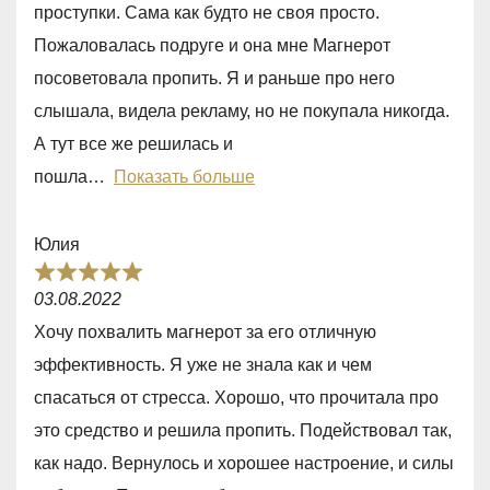
проступки. Сама как будто не своя просто.
5
Пожаловалась подруге и она мне Магнерот
,
посоветовала пропить. Я и раньше про него
0
слышала, видела рекламу, но не покупала никогда.
o
А тут все же решилась и
u
пошла
Показать больше
t
o
Юлия
f
R
5
03.08.2022
a
Хочу похвалить магнерот за его отличную
t
эффективность. Я уже не знала как и чем
e
спасаться от стресса. Хорошо, что прочитала про
d
это средство и решила пропить. Подействовал так,
5
как надо. Вернулось и хорошее настроение, и силы
,