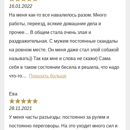
R
o
16.01.2022
a
f
На меня как-то все навалилось разом. Много
t
5
работы, переезд, всякие домашние дела и
e
прочее… В общем стала очень злая и
d
раздражительная. С мужем постоянные скандалы
5
на ровном месте. Он меня даже стал злой собакой
,
называть)) Так как мне и слова не скажи) Сама
0
себя в таком состоянии бесила и решила, что надо
o
что-то
Показать больше
u
t
Ева
o
R
f
28.11.2021
a
5
У меня часты разъезды: постоянно за рулем и
t
постоянно переговоры. На это уходит много сил и