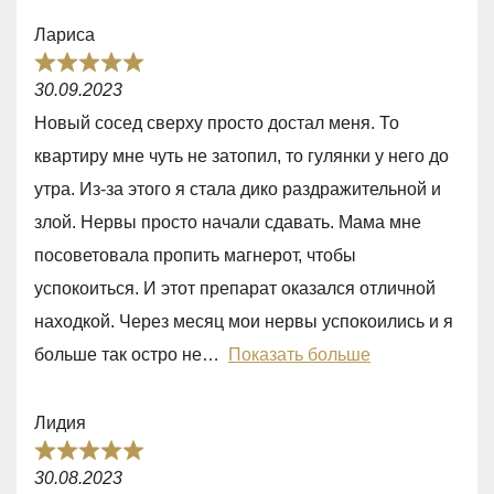
t
Лариса
o
R
f
30.09.2023
a
5
Новый сосед сверху просто достал меня. То
t
квартиру мне чуть не затопил, то гулянки у него до
e
утра. Из-за этого я стала дико раздражительной и
d
злой. Нервы просто начали сдавать. Мама мне
5
посоветовала пропить магнерот, чтобы
,
успокоиться. И этот препарат оказался отличной
0
находкой. Через месяц мои нервы успокоились и я
o
больше так остро не
Показать больше
u
t
Лидия
o
R
f
30.08.2023