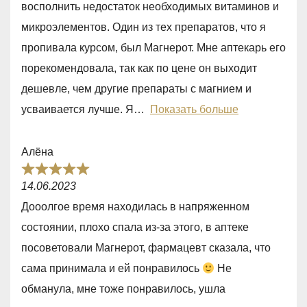
восполнить недостаток необходимых витаминов и
5
микроэлементов. Один из тех препаратов, что я
,
пропивала курсом, был Магнерот. Мне аптекарь его
0
порекомендовала, так как по цене он выходит
o
дешевле, чем другие препараты с магнием и
u
усваивается лучше. Я
Показать больше
t
o
Алёна
f
R
5
14.06.2023
a
Дооолгое время находилась в напряженном
t
состоянии, плохо спала из-за этого, в аптеке
e
посоветовали Магнерот, фармацевт сказала, что
d
сама принимала и ей понравилось
Не
5
обманула, мне тоже понравилось, ушла
,