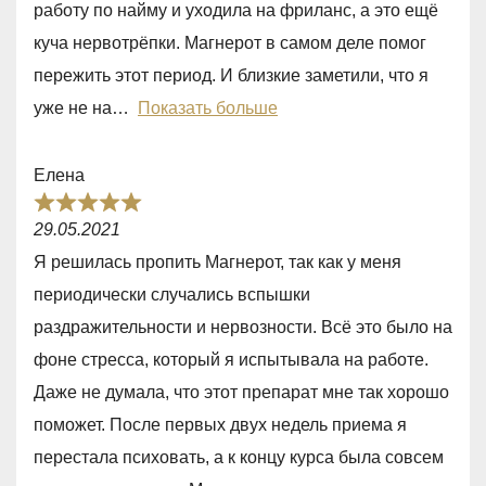
работу по найму и уходила на фриланс, а это ещё
,
куча нервотрёпки. Магнерот в самом деле помог
0
пережить этот период. И близкие заметили, что я
o
уже не на
Показать больше
u
t
Елена
o
R
f
29.05.2021
a
5
Я решилась пропить Магнерот, так как у меня
t
периодически случались вспышки
e
раздражительности и нервозности. Всё это было на
d
фоне стресса, который я испытывала на работе.
5
Даже не думала, что этот препарат мне так хорошо
,
поможет. После первых двух недель приема я
0
перестала психовать, а к концу курса была совсем
o