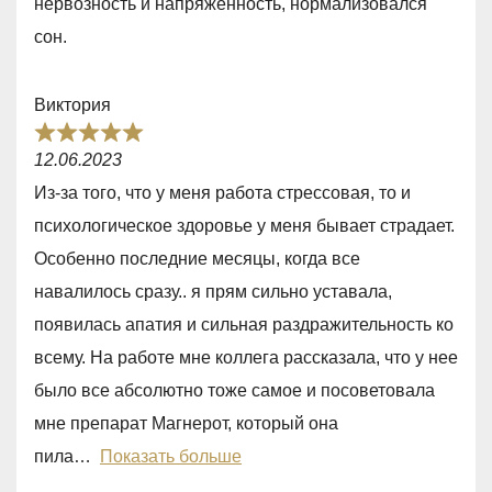
нервозность и напряженность, нормализовался
0
сон.
o
u
Виктория
t
R
o
12.06.2023
a
f
Из-за того, что у меня работа стрессовая, то и
t
5
психологическое здоровье у меня бывает страдает.
e
Особенно последние месяцы, когда все
d
навалилось сразу.. я прям сильно уставала,
5
появилась апатия и сильная раздражительность ко
,
всему. На работе мне коллега рассказала, что у нее
0
было все абсолютно тоже самое и посоветовала
o
мне препарат Магнерот, который она
u
пила
Показать больше
t