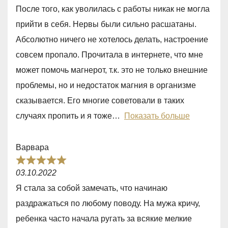
a
f
После того, как уволилась с работы никак не могла
t
5
прийти в себя. Нервы были сильно расшатаны.
e
Абсолютно ничего не хотелось делать, настроение
d
совсем пропало. Прочитала в интернете, что мне
5
может помочь магнерот, т.к. это не только внешние
,
проблемы, но и недостаток магния в организме
0
сказывается. Его многие советовали в таких
o
случаях пропить и я тоже
Показать больше
u
t
Варвара
o
R
f
03.10.2022
a
5
Я стала за собой замечать, что начинаю
t
раздражаться по любому поводу. На мужа кричу,
e
ребенка часто начала ругать за всякие мелкие
d