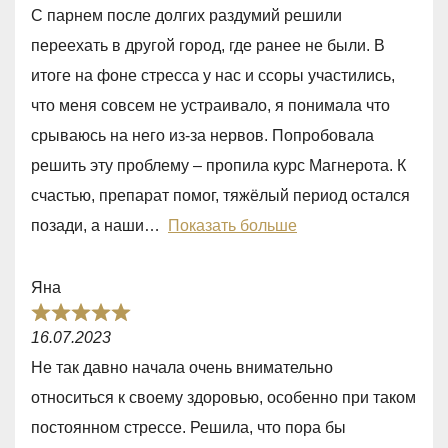
a
5
С парнем после долгих раздумий решили
t
переехать в другой город, где ранее не были. В
e
итоге на фоне стресса у нас и ссоры участились,
d
что меня совсем не устраивало, я понимала что
5
срываюсь на него из-за нервов. Попробовала
,
решить эту проблему – пропила курс Магнерота. К
0
счастью, препарат помог, тяжёлый период остался
o
позади, а наши
Показать больше
u
t
Яна
o
R
f
16.07.2023
a
5
Не так давно начала очень внимательно
t
относиться к своему здоровью, особенно при таком
e
постоянном стрессе. Решила, что пора бы
d