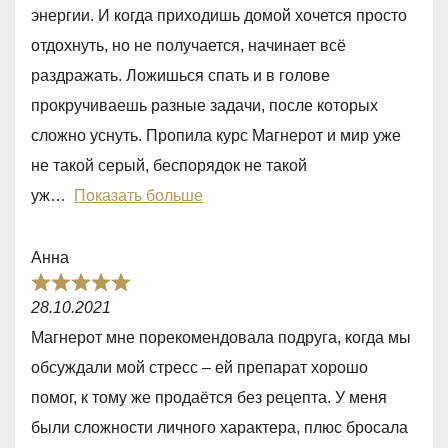
e
энергии. И когда приходишь домой хочется просто
d
отдохнуть, но не получается, начинает всё
5
раздражать. Ложишься спать и в голове
,
прокручиваешь разные задачи, после которых
0
сложно уснуть. Пропила курс Магнерот и мир уже
o
не такой серый, беспорядок не такой
u
уж
Показать больше
t
o
Анна
f
R
5
28.10.2021
a
Магнерот мне порекомендовала подруга, когда мы
t
обсуждали мой стресс – ей препарат хорошо
e
помог, к тому же продаётся без рецепта. У меня
d
были сложности личного характера, плюс бросала
5