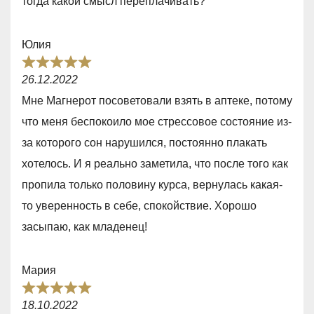
тогда какой смысл переплачивать?
,
0
Юлия
o
R
u
26.12.2022
a
t
Мне Магнерот посоветовали взять в аптеке, потому
t
o
что меня беспокоило мое стрессовое состояние из-
e
f
за которого сон нарушился, постоянно плакать
d
5
хотелось. И я реально заметила, что после того как
5
пропила только половину курса, вернулась какая-
,
то уверенность в себе, спокойствие. Хорошо
0
засыпаю, как младенец!
o
u
Мария
t
R
o
18.10.2022