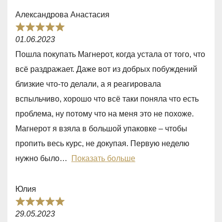
o
Александрова Анастасия
f
R
5
01.06.2023
a
Пошла покупать Магнерот, когда устала от того, что
t
всё раздражает. Даже вот из добрых побуждений
e
близкие что-то делали, а я реагировала
d
вспыльчиво, хорошо что всё таки поняла что есть
5
проблема, ну потому что на меня это не похоже.
,
Магнерот я взяла в большой упаковке – чтобы
0
пропить весь курс, не докупая. Первую неделю
o
нужно было
Показать больше
u
t
Юлия
o
R
f
29.05.2023