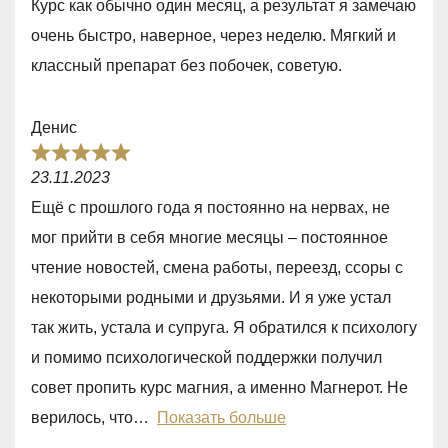
Курс как обычно один месяц, а результат я замечаю
,
очень быстро, наверное, через неделю. Мягкий и
0
классный препарат без побочек, советую.
o
u
Денис
t
R
o
23.11.2023
a
f
Ещё с прошлого года я постоянно на нервах, не
t
5
мог прийти в себя многие месяцы – постоянное
e
чтение новостей, смена работы, переезд, ссоры с
d
некоторыми родными и друзьями. И я уже устал
5
так жить, устала и супруга. Я обратился к психологу
,
и помимо психологической поддержки получил
0
совет пропить курс магния, а именно Магнерот. Не
o
верилось, что
Показать больше
u