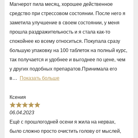
a
5
Магнерот пила месяц, хорошее действенное
t
средство при стрессовом состоянии. После него я
e
заметила улучшение в своем состоянии, у меня
d
прошла раздражительность и я стала как-то
5
спокойнее ко всему относиться. Покупала сразу
,
большую упаковку на 100 таблеток на полный курс,
0
так получается и удобнее и выгоднее по цене, чем
o
у других подобных препаратов.Принимала его
u
в
Показать больше
t
o
Ксения
f
R
5
06.04.2023
a
Ещё с прошлогодней осени я жила на нервах,
t
было сложно просто очистить голову от мыслей,
e