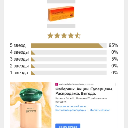
Rated
5 звезд
95%
4,9
4 звезды
0%
out
3 звезды
5%
of
2 звезды
0%
1 звезда
0%
5