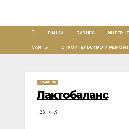
Перейти
к
содержимому
БАНКИ
БИЗНЕС
ИНТЕРН
САЙТЫ
СТРОИТЕЛЬСТВО И РЕМОНТ
ЛЕКАРСТВА
Лактобаланc
28
4,9