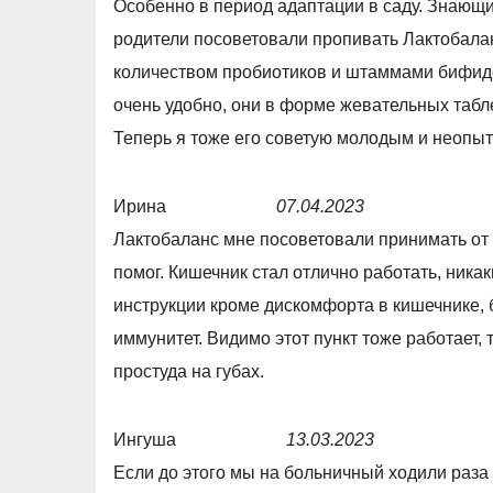
Особенно в период адаптации в саду. Знающи
0
a
родители посоветовали пропивать Лактобала
o
t
количеством пробиотиков и штаммами бифидо
u
e
очень удобно, они в форме жевательных табле
t
d
Теперь я тоже его советую молодым и неопы
o
5
f
,
Ирина
07.04.2023
5
0
R
Лактобаланс мне посоветовали принимать от
o
a
помог. Кишечник стал отлично работать, ник
u
t
инструкции кроме дискомфорта в кишечнике, 
t
e
иммунитет. Видимо этот пункт тоже работает, 
o
d
простуда на губах.
f
5
5
,
Ингуша
13.03.2023
0
R
Если до этого мы на больничный ходили раза 2
o
a