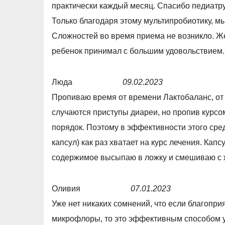
практически каждый месяц. Спасибо педиатру
u
t
Только благодаря этому мультипробиотику, мы
t
e
Сложностей во время приема не возникло. Ж
o
d
ребенок принимал с большим удовольствием.
f
5
5
,
Люда
09.02.2023
0
R
Пропиваю время от времени Лактобаланс, от 
o
a
случаются приступы диареи, но пропив курсом
u
t
порядок. Поэтому в эффективности этого сред
t
e
капсул) как раз хватает на курс лечения. Капс
o
d
содержимое высыпаю в ложку и смешиваю с 
f
5
5
,
Оливия
07.01.2023
0
R
Уже нет никаких сомнений, что если благопр
o
a
микрофлоры, то это эффективным способом у
u