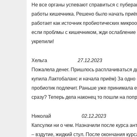
Не все органы успевают справиться с пубера
0
a
работы кишечника. Решено было начать приё
o
t
работает как источник пробиотических микро
u
e
если проблмы с кишечником, жди ослабление 
t
d
укрепили!
o
5
f
,
Хельга
27.12.2023
5
0
R
Пожалела денег. Пришлось расплачиваться д
o
a
купила Лактобаланс и начала приём) За одно
u
t
пробиотик подлечит. Раньше уже принимала е
t
e
сразу? Теперь дела наконец то пошли на попр
o
d
f
5
Николай
02.12.2023
5
,
R
Капсулки ни о чем. Назначили после курса а
0
a
– вздутие, жидкий стул. После окончания курс