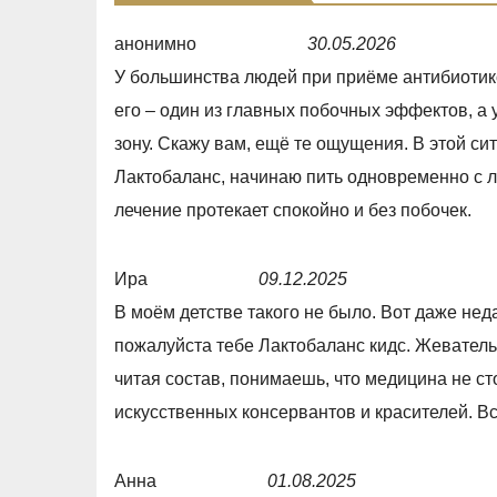
анонимно
30.05.2026
R
У большинства людей при приёме антибиотик
a
его – один из главных побочных эффектов, а
t
зону. Скажу вам, ещё те ощущения. В этой си
e
Лактобаланс, начинаю пить одновременно с л
d
лечение протекает спокойно и без побочек.
5
,
Ира
09.12.2025
0
R
В моём детстве такого не было. Вот даже нед
o
a
пожалуйста тебе Лактобаланс кидс. Жеватель
u
t
читая состав, понимаешь, что медицина не сто
t
e
искусственных консервантов и красителей. Всё
o
d
f
5
Анна
01.08.2025
5
,
R