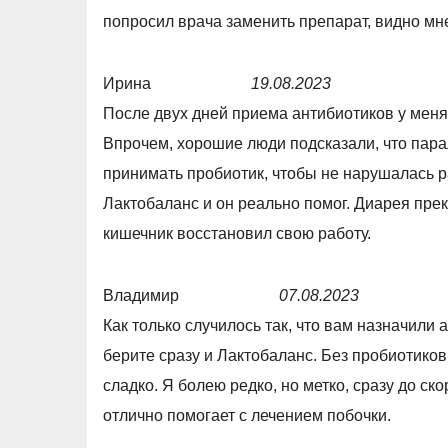
o
t
попросил врача заменить препарат, видно мне
u
e
t
d
Ирина
19.08.2023
o
3
R
После двух дней приема антибиотиков у меня
f
,
a
Впрочем, хорошие люди подсказали, что пар
5
0
t
принимать пробиотик, чтобы не нарушалась р
o
e
Лактобаланс и он реально помог. Диарея пре
u
d
кишечник восстановил свою работу.
t
5
o
,
Владимир
07.08.2023
f
0
R
Как только случилось так, что вам назначили
5
o
a
берите сразу и Лактобаланс. Без пробиотико
u
t
сладко. Я болею редко, но метко, сразу до ск
t
e
отлично помогает с лечением побочки.
o
d