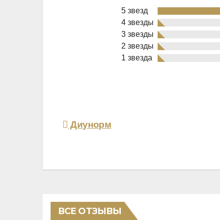
5 звезд
4 звезды
3 звезды
2 звезды
Rated
1 звезда
4,9
out
of
5
Навигация
Диунорм
по
записям
ВСЕ ОТЗЫВЫ