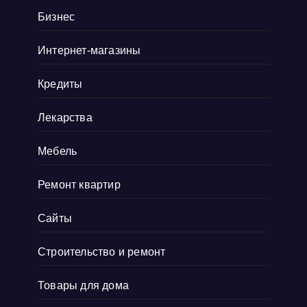
коллекционеры. Там навигация удобная, а
Бизнес
дизайн сайта выдержан в тематике ретро, и
Интернет-магазины
прям окунаешься
Показать больше
Кредиты
Лекарства
Мебель
Ремонт квартир
Сайты
Строительство и ремонт
Товары для дома