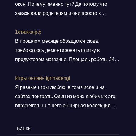
окон. Почему именно тут? Да потому что
заказывали родителям и они просто в
восторге и качестве окон и монтаже!
Заказали, приехал мастер, всё замерил, кое
1стяжка.рф
чего посоветовал. Пришли заключать договор
В прошлом месяце обращался сюда,
в офис, И снова классная и слаженная работа
требовалось демонтировать плитку в
всего персонала. Договор подсунули не
продуктовом магазине. Площадь работы 348
просто подписать, а дали пояснения
кв.м.. Приехали вовремя, без лишних
по
Показать больше
разговоров сделали свою работу, погрузили
Игры онлайн Igrinadengi
хлам в контейнер, и сдали объект.
Я разные игры люблю, в том числе и на
Ответственные! Советую!
сайтах поиграть. Один из моих любимых это
http://retroru.ru У него обширная коллекция
ретро-игр и аксессуаров. Здесь можно найти
все, от культовых хитов 90-х до редких
Банки
артефактов, которые наверняка оценят