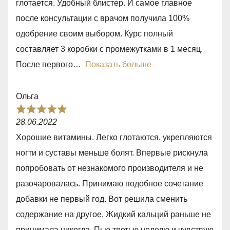
глотается. Удобный блистер. И самое главное
,
после консультации с врачом получила 100%
0
одобрение своим выбором. Курс полный
o
составляет 3 коробки с промежутками в 1 месяц.
u
После первого
Показать больше
t
o
Ольга
f
R
5
28.06.2022
a
Хорошие витамины. Легко глотаются. укрепляются
t
ногти и суставы меньше болят. Впервые рискнула
e
попробовать от незнакомого производителя и не
d
разочаровалась. Принимаю подобное сочетание
5
добавки не первый год. Вот решила сменить
,
содержание на другое. Жидкий кальций раньше не
0
принимала никогда. Пью третью неделю и чувствую