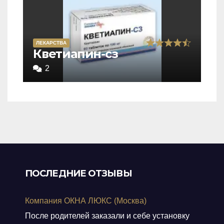
ЛЕКАРСТВА
Rated
Кветиапин-сз
4,5
2
out
of
5
ПОСЛЕДНИЕ ОТЗЫВЫ
Компания ОКНА ЛЮКС (Москва)
После родителей заказали и себе установку