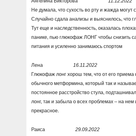
Ангелина Викторова
11.12.2022
f
,
R
Не думала, что сухость во рту и жажда могут
5
0
a
Случайно сдала анализы и выяснилось, что гл
o
t
Тут еще и наследственность, оказалась плоха
u
e
панике, пью глюкофаж ЛОНГ чтобы снизить с
t
d
питания и усиленно занимаюсь спортом
o
5
f
,
Лена
16.11.2022
5
0
R
Глюкофаж лонг хорош тем, что от его приема 
o
a
обычного метформина, который так и называе
u
t
постоянное расстройство стула, подташнивал
t
e
лонг, так и забыла о всех проблемах – на нем
o
d
прекрасное.
f
5
5
,
Раиса
29.09.2022
0
R