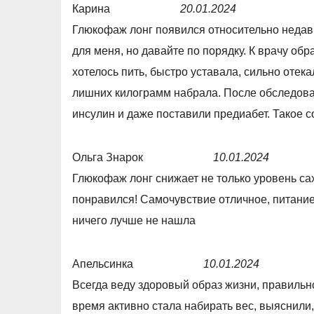
Карина
20.01.2024
R
Глюкофаж лонг появился относительно недавн
a
для меня, но давайте по порядку. К врачу об
t
хотелось пить, быстро уставала, сильно отек
e
лишних килограмм набрала. После обследова
d
инсулин и даже поставили предиабет. Такое с
5
,
Ольга Знарок
10.01.2024
0
R
Глюкофаж лонг снижает не только уровень саха
o
a
понравился! Самочувствие отличное, питание
u
t
ничего лучше не нашла
t
e
o
d
Апельсинка
10.01.2024
f
5
R
Всегда веду здоровый образ жизни, правильн
5
,
a
время активно стала набирать вес, выяснили