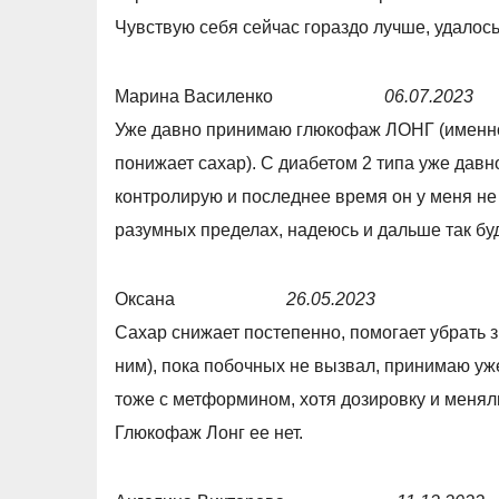
t
d
Чувствую себя сейчас гораздо лучше, удалось
o
5
f
,
Марина Василенко
06.07.2023
5
0
R
Уже давно принимаю глюкофаж ЛОНГ (именно
o
a
понижает сахар). С диабетом 2 типа уже давн
u
t
контролирую и последнее время он у меня не 
t
e
разумных пределах, надеюсь и дальше так буд
o
d
f
5
Оксана
26.05.2023
5
,
R
Сахар снижает постепенно, помогает убрать зв
0
a
ним), пока побочных не вызвал, принимаю уж
o
t
тоже с метформином, хотя дозировку и меняли
u
e
Глюкофаж Лонг ее нет.
t
d
o
5