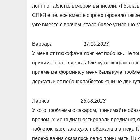
0
t
лонг по таблетке вечером выписали. Я была в
o
e
СПКЯ еще, все вместе спровоцировало такие
u
d
уже вместе с врачом, стала более усиленно 
t
5
o
,
Варвара
17.10.2023
f
0
R
У меня от глюкофажа лонг нет побочки. Не тош
5
o
a
принимаю раз в день таблетку глюкофаж лонг
u
t
приеме метформина у меня была куча проблем
t
e
держать и от побочек таблеток кони не двину
o
d
f
5
Лариса
26.08.2023
5
,
R
У кого проблемы с сахаром, принимайте обяза
0
a
врачом! У меня диагностировали предиабет, 
o
t
таблеток, как стало хуже побежала в аптеку.
u
e
переживания оказалось легко принимать. Ника