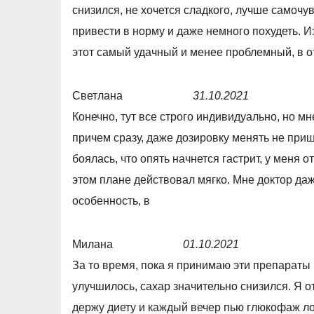
снизился, не хочется сладкого, лучше самочу
u
t
привести в норму и даже немного похудеть. 
t
e
этот самый удачный и менее проблемный, в о
o
d
f
5
Светлана
31.10.2021
5
,
R
Конечно, тут все строго индивидуально, но мн
0
a
причем сразу, даже дозировку менять не приш
o
t
боялась, что опять начнется гастрит, у меня о
u
e
этом плане действовал мягко. Мне доктор даже
t
d
особенность, в
o
5
f
,
Милана
01.10.2021
5
0
R
За то время, пока я принимаю эти препараты
o
a
улучшилось, сахар значительно снизился. Я о
u
t
держу диету и каждый вечер пью глюкофаж л