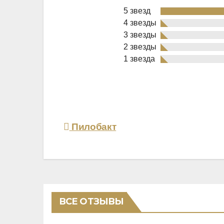
5 звезд
4 звезды
3 звезды
2 звезды
Rated
1 звезда
5,0
out
of
5
Навигация
Пилобакт
по
записям
ВСЕ ОТЗЫВЫ