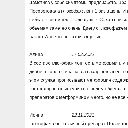
Заметила у себя симптомы преддиабета. Врач
o
a
Посоветовала глюкофаж лонг 1 раз в день. И
u
t
сейчас. Состояние стало лучше. Сахар снизил
t
e
объёмам заметно очень. Диету с глюкофажем 
o
d
важно. Аппетит не такой зверский
f
5
5
,
Алина
17.02.2022
0
R
В составе глюкофаж лонг есть метформин, мн
o
a
диабет второго типа, когда сахар повышен, н
u
t
этом случае прописывают метформин содерж
t
e
контролировать инсулин и в целом облегчают 
o
d
препаратов с метформином много, но не все
f
5
5
,
Ирина
22.11.2021
0
R
Глюкофаж лонг отличный препарат. После того
o
a