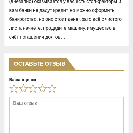
(внезапно) оказывается у вас есть стоп-факторы и
,
вам банки не дадут кредит, но можно оформить
0
банкротство, но оно стоит денег, зато всё с чистого
o
листа начнёте, продадите машину, имущество в
u
счёт погашения долгов….
t
o
f
ОСТАВЬТЕ ОТЗЫВ
5
Ваша оценка