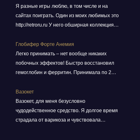
Я разные игры люблю, в том числе и на
сайтах поиграть. Один из моих любимых это
http://retroru.ru У него обширная коллекция
ретро-игр и аксессуаров. Здесь можно найти
все, от культовых хитов 90-х до редких
Глобифер Форте Анемия
артефактов, которые наверняка оценят
Легко принимать – нет вообще никаких
коллекционеры. Там навигация удобная, а
побочных эффектов! Быстро восстановил
дизайн сайта выдержан в тематике ретро, и
гемоглобин и ферритин. Принимала по 2
прям окунаешься
Показать больше
таблетки 2 месяца. Гемоглобин был 80, стал
140. Прошла одышка. Стала снова
Вазокет
заниматься спортом. Врач сказала, что
Вазокет, для меня безусловно
препарат безопасный и можно беременным.
чудодейственное средство. Я долгое время
страдала от варикоза и чувствовала
постоянную тяжесть и боли в ногах. После
применения таблеток, мои симптомы начали