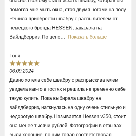
опасно. Поэтому стала искать швабру, которая бы
5
помогла мне мыть окна, стоя двумя ногами на полу.
,
Решила приобрести швабру с распылителем от
0
немецкого бренда HESSEN, заказала на
o
Вайлдберриз. По цене
Показать больше
u
t
Тоня
o
R
f
06.09.2024
a
5
Давно хотела себе швабру с распрыскивателем,
t
увидела как-то в гостях и решила непременно себе
e
такую купить. Пока выбирала швабру на
d
вайлдберриз, наткнулась на одну очень стильную и
5
недорогую швабру. Называется Hessen v350, стоит
,
она менее тысячи рублей. Фотографии в отзывах
0
были хорошие, по ним товар соответствовал