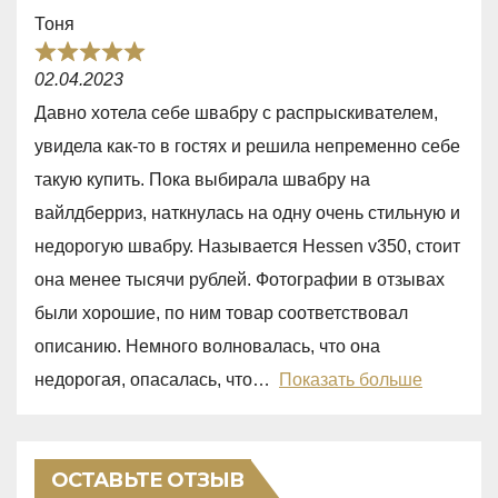
t
Тоня
o
R
f
02.04.2023
a
5
Давно хотела себе швабру с распрыскивателем,
t
увидела как-то в гостях и решила непременно себе
e
такую купить. Пока выбирала швабру на
d
вайлдберриз, наткнулась на одну очень стильную и
5
недорогую швабру. Называется Hessen v350, стоит
,
она менее тысячи рублей. Фотографии в отзывах
0
были хорошие, по ним товар соответствовал
o
описанию. Немного волновалась, что она
u
недорогая, опасалась, что
Показать больше
t
o
f
ОСТАВЬТЕ ОТЗЫВ