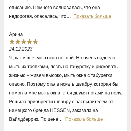
o
описанию. Немного волновалась, что она
u
недорогая, опасалась, что
Показать больше
t
o
Арина
f
R
5
24.12.2023
a
Я, как и все, мою окна весной. Но очень надоело
t
мыть их тряпками, лезть на табуретку и рисковать
e
жизнью – живем высоко, мыть окна с табуретки
d
опасно. Поэтому стала искать швабру, которая бы
5
помогла мне мыть окна, стоя двумя ногами на полу.
,
Решила приобрести швабру с распылителем от
0
немецкого бренда HESSEN, заказала на
o
Вайлдберриз. По цене
Показать больше
u