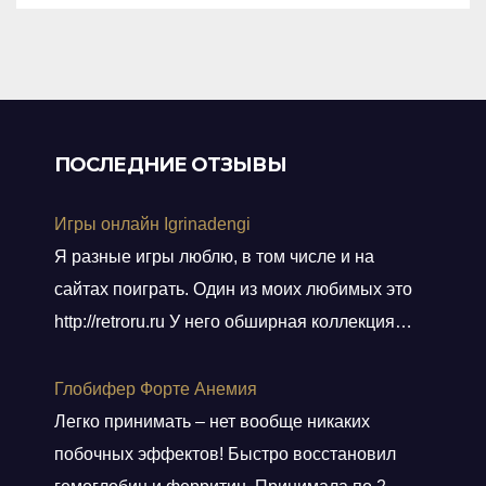
ПОСЛЕДНИЕ ОТЗЫВЫ
Игры онлайн Igrinadengi
Я разные игры люблю, в том числе и на
сайтах поиграть. Один из моих любимых это
http://retroru.ru У него обширная коллекция
ретро-игр и аксессуаров. Здесь можно найти
все, от культовых хитов 90-х до редких
Глобифер Форте Анемия
артефактов, которые наверняка оценят
Легко принимать – нет вообще никаких
коллекционеры. Там навигация удобная, а
побочных эффектов! Быстро восстановил
дизайн сайта выдержан в тематике ретро, и