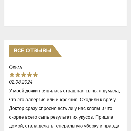
ВСЕ ОТЗЫВЫ
Ольга
R
02.08.2024
a
У моей дочки появилась страшная сыпь, я думала,
t
что это аллергия или инфекция. Сходили к врачу.
e
Доктор сразу спросил есть ли у нас клопы и что
d
скорее всего сыпь результат их укусов. Пришла
5
домой, стала делать генеральную уборку и правда