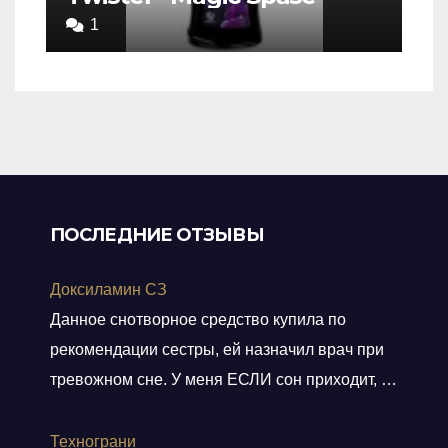
5,0
1
out
of
5
ПОСЛЕДНИЕ ОТЗЫВЫ
Доксиламин СЗ
Данное снотворное средство купила по
рекомендации сестры, ей назначил врач при
тревожном сне. У меня ЕСЛИ сон приходит, то
не тревожный, но нужно учитывать ключевое
слово ЕСЛИ. Мне препарат хорошо помогает,
Технограни