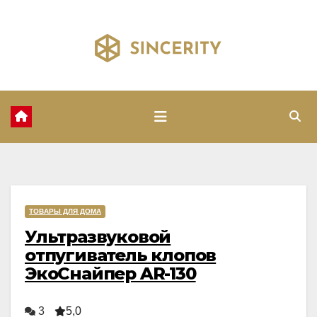
Перейти
к
содержимому
ТОВАРЫ ДЛЯ ДОМА
Ультразвуковой
отпугиватель клопов
ЭкоСнайпер AR-130
3
5,0