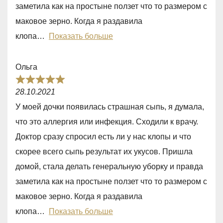
,
заметила как на простыне ползет что то размером с
0
маковое зерно. Когда я раздавила
o
клопа
Показать больше
u
t
Ольга
o
R
f
28.10.2021
a
5
У моей дочки появилась страшная сыпь, я думала,
t
что это аллергия или инфекция. Сходили к врачу.
e
Доктор сразу спросил есть ли у нас клопы и что
d
скорее всего сыпь результат их укусов. Пришла
5
домой, стала делать генеральную уборку и правда
,
заметила как на простыне ползет что то размером с
0
маковое зерно. Когда я раздавила
o
клопа
Показать больше
u