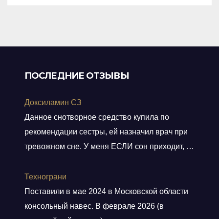
5
ПОСЛЕДНИЕ ОТЗЫВЫ
Доксиламин СЗ
Данное снотворное средство купила по
рекомендации сестры, ей назначил врач при
тревожном сне. У меня ЕСЛИ сон приходит, то
не тревожный, но нужно учитывать ключевое
слово ЕСЛИ. Мне препарат хорошо помогает,
Технограни
засыпаю быстро, даже утром встаю без
Поставили в мае 2024 в Московской области
будильника. С утра всегда чувствую себя
консольный навес. В феврале 2026 (в