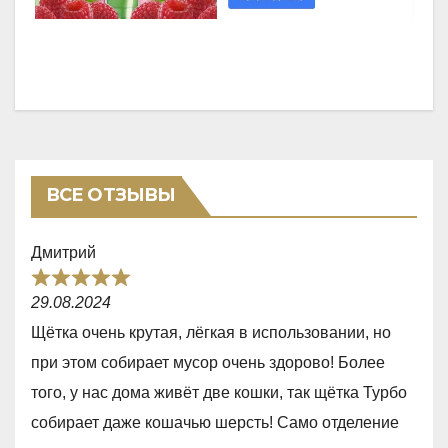
ВСЕ ОТЗЫВЫ
Дмитрий
R
29.08.2024
a
Щётка очень крутая, лёгкая в использовании, но
t
при этом собирает мусор очень здорово! Более
e
того, у нас дома живёт две кошки, так щётка Турбо
d
собирает даже кошачью шерсть! Само отделение
5