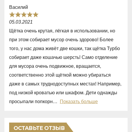
t
Василий
o
R
f
05.03.2021
a
5
Щётка очень крутая, лёгкая в использовании, но
t
при этом собирает мусор очень здорово! Более
e
того, у нас дома живёт две кошки, так щётка Турбо
d
собирает даже кошачью шерсть! Само отделение
5
для мусора очень подвижное, вращается,
,
соответственно этой щёткой можно убираться
0
даже в самых труднодоступных местах! Например,
o
под низкой кроватью или шкафом. Дети однажды
u
просыпали попкорн
Показать больше
t
o
f
ОСТАВЬТЕ ОТЗЫВ