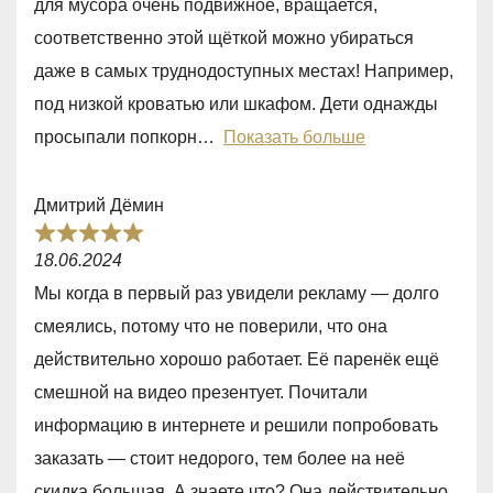
для мусора очень подвижное, вращается,
,
соответственно этой щёткой можно убираться
0
даже в самых труднодоступных местах! Например,
o
под низкой кроватью или шкафом. Дети однажды
u
просыпали попкорн
Показать больше
t
o
Дмитрий Дёмин
f
R
5
18.06.2024
a
Мы когда в первый раз увидели рекламу — долго
t
смеялись, потому что не поверили, что она
e
действительно хорошо работает. Её паренёк ещё
d
смешной на видео презентует. Почитали
5
информацию в интернете и решили попробовать
,
заказать — стоит недорого, тем более на неё
0
скидка большая. А знаете что? Она действительно