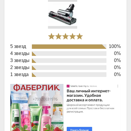
Rated
5 звезд
100%
5,0
4 звезды
0%
out
3 звезды
0%
of
2 звезды
0%
1 звезда
0%
5