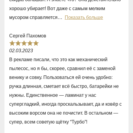
o
хорошо убирает! Вот даже с самым мелким
u
мусором справляется
Показать больше
t
o
Сергей Пахомов
f
R
5
02.03.2023
a
В рекламе писали, что это как механический
t
пылесос, но я бы, скорее, сравнил её с заменой
e
венику и совку. Пользоваться ей очень удобно:
d
ручка длинная, сметает всё быстро, батарейки не
5
нужны. Единственное — ламинат у нас
,
супергладкий, иногда проскальзывает, да и ковёр с
0
высоким ворсом она не почистит. В остальном —
o
супер, всем советую щётку “Турбо”!
u