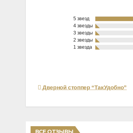
5 звезд
4 звезды
3 звезды
2 звезды
Rated
1 звезда
5,0
out
of
5
Навигация
Дверной стоппер “ТакУдобно”
по
записям
ВСЕ ОТЗЫВЫ