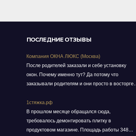
5
ПОСЛЕДНИЕ ОТЗЫВЫ
Компания ОКНА ЛЮКС (Москва)
После родителей заказали и себе установку
окон. Почему именно тут? Да потому что
заказывали родителям и они просто в восторге 
качестве окон и монтаже! Заказали, приехал
мастер, всё замерил, кое чего посоветовал.
1стяжка.рф
Пришли заключать договор в офис, И снова
В прошлом месяце обращался сюда,
классная и слаженная работа всего персонала.
требовалось демонтировать плитку в
Договор подсунули не просто подписать, а дали
продуктовом магазине. Площадь работы 348