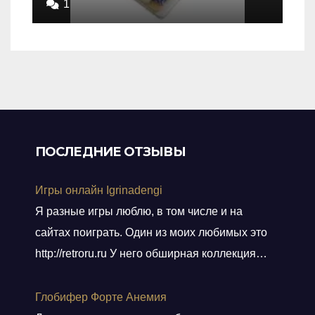
out
1
of
5
ПОСЛЕДНИЕ ОТЗЫВЫ
Игры онлайн Igrinadengi
Я разные игры люблю, в том числе и на
сайтах поиграть. Один из моих любимых это
http://retroru.ru У него обширная коллекция
ретро-игр и аксессуаров. Здесь можно найти
все, от культовых хитов 90-х до редких
Глобифер Форте Анемия