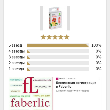
Rated
5 звезд
100%
5,0
4 звезды
0%
out
3 звезды
0%
of
2 звезды
0%
1 звезда
0%
5