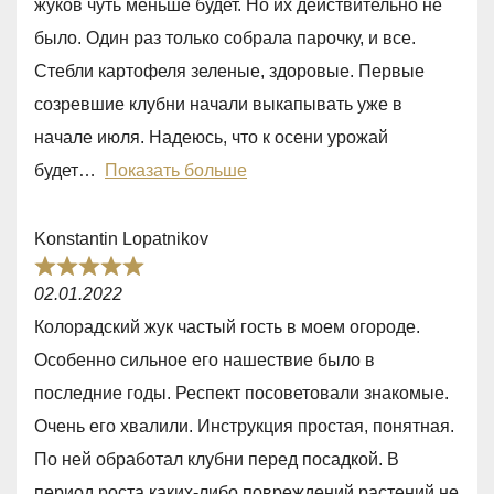
жуков чуть меньше будет. Но их действительно не
5
было. Один раз только собрала парочку, и все.
,
Стебли картофеля зеленые, здоровые. Первые
0
созревшие клубни начали выкапывать уже в
o
начале июля. Надеюсь, что к осени урожай
u
будет
Показать больше
t
o
Konstantin Lopatnikov
f
R
5
02.01.2022
a
Колорадский жук частый гость в моем огороде.
t
Особенно сильное его нашествие было в
e
последние годы. Респект посоветовали знакомые.
d
Очень его хвалили. Инструкция простая, понятная.
5
По ней обработал клубни перед посадкой. В
,
период роста каких-либо повреждений растений не