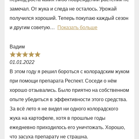
0
замечал. От жука и следа не осталось. Урожай
o
получился хороший. Теперь покупаю каждый сезон
u
и другим советую
Показать больше
t
o
Вадим
f
R
5
01.01.2022
a
В этом году я решил бороться с колорадским жуком
t
при помощи препарата Респект. Соседи о нём
e
хорошо отзывались. Было приятно на собственном
d
опыте убедиться в эффективности этого средства.
5
За всё лето я не видел ни одного колорадского
,
жука на картофеле, хотя в прошлые годы
0
ежедневно приходилось его уничтожать. Хорошо,
o
что засуха препарату не страшна.