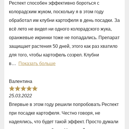
Респект способен эффективно бороться с
e
колорадским жуком, поскольку я в этом году
d
обработал им клубни картофеля в день посадки. За
5
всё лето не видел ни одного колорадского жука,
,
оранжевые икринки тоже не попадались. Препарат
0
защищает растения 50 дней, этого как раз хватило
o
для того, чтобы картофель созрел. Клубни
u
в
Показать больше
t
o
Валентина
f
R
5
25.03.2022
a
Впервые в этом году решили попробовать Респект
t
при посадке картофеля. Честно говоря, не
e
надеялись, что будет такой эффект. Просто думали
d