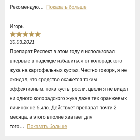
u
Рекомендую
Показать больше
t
o
Игорь
f
R
5
30.03.2021
a
Препарат Респект в этом году я использовал
t
впервые в надежде избавиться от колорадского
e
жука на картофельных кустах. Честно говоря, я не
d
ожидал, что средство окажется таким
5
эффективным, пока кусты росли, цвели я не видел
,
ни одного колорадского жука даже тех оранжевых
0
личинок не было. Действует препарат почти 2
o
месяца, а этого вполне хватает для
u
того
Показать больше
t