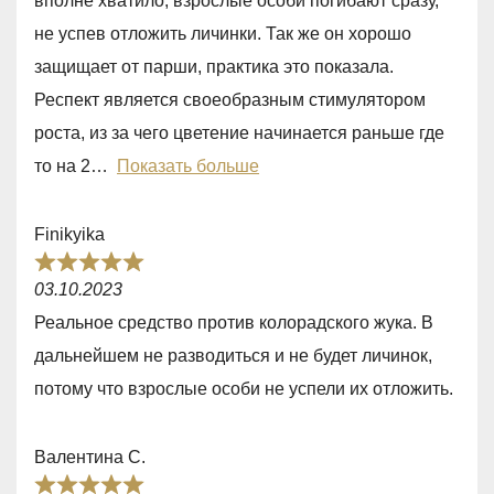
вполне хватило, взрослые особи погибают сразу,
5
не успев отложить личинки. Так же он хорошо
,
защищает от парши, практика это показала.
0
Респект является своеобразным стимулятором
o
роста, из за чего цветение начинается раньше где
u
то на 2
Показать больше
t
o
Finikyika
f
R
5
03.10.2023
a
Реальное средство против колорадского жука. В
t
дальнейшем не разводиться и не будет личинок,
e
потому что взрослые особи не успели их отложить.
d
5
Валентина С.
,