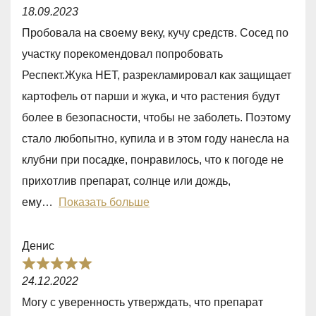
R
0
18.09.2023
a
o
Пробовала на своему веку, кучу средств. Сосед по
t
u
участку порекомендовал попробовать
e
t
Респект.Жука НЕТ, разрекламировал как защищает
d
o
картофель от парши и жука, и что растения будут
5
f
более в безопасности, чтобы не заболеть. Поэтому
,
5
стало любопытно, купила и в этом году нанесла на
0
клубни при посадке, понравилось, что к погоде не
o
прихотлив препарат, солнце или дождь,
u
ему
Показать больше
t
o
Денис
f
R
5
24.12.2022
a
Могу с уверенность утверждать, что препарат
t