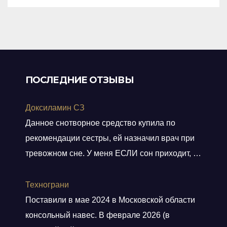
5
ПОСЛЕДНИЕ ОТЗЫВЫ
Доксиламин СЗ
Данное снотворное средство купила по
рекомендации сестры, ей назначил врач при
тревожном сне. У меня ЕСЛИ сон приходит, то
не тревожный, но нужно учитывать ключевое
слово ЕСЛИ. Мне препарат хорошо помогает,
Технограни
засыпаю быстро, даже утром встаю без
Поставили в мае 2024 в Московской области
будильника. С утра всегда чувствую себя
консольный навес. В феврале 2026 (в