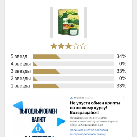
Rated
5 звезд
34%
3,0
4 звезды
0%
out
3 звезды
33%
of
2 звезды
0%
1 звезда
33%
5