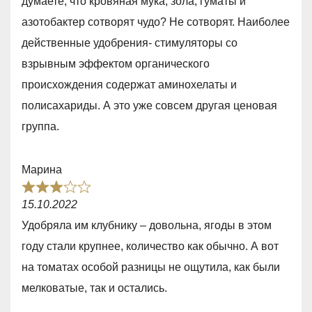
думаете, что кровяная мука, зола, гуматы и
1
азотобактер сотворят чудо? Не сотворят. Наиболее
,
действенные удобрения- стимуляторы со
0
взрывным эффектом органического
o
происхождения содержат аминохелаты и
u
полисахариды. А это уже совсем другая ценовая
t
группа.
o
f
Марина
5
R
15.10.2022
a
Удобряла им клубнику – довольна, ягоды в этом
t
году стали крупнее, количество как обычно. А вот
e
на томатах особой разницы не ощутила, как были
d
мелковатые, так и остались.
3