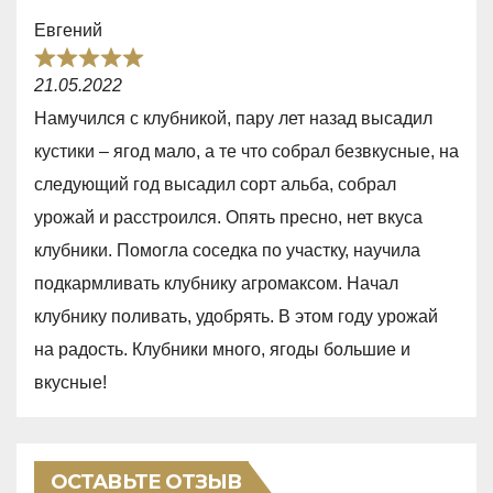
,
Евгений
0
R
o
21.05.2022
a
u
Намучился с клубникой, пару лет назад высадил
t
t
кустики – ягод мало, а те что собрал безвкусные, на
e
o
следующий год высадил сорт альба, собрал
d
f
урожай и расстроился. Опять пресно, нет вкуса
5
5
клубники. Помогла соседка по участку, научила
,
подкармливать клубнику агромаксом. Начал
0
клубнику поливать, удобрять. В этом году урожай
o
на радость. Клубники много, ягоды большие и
u
вкусные!
t
o
f
ОСТАВЬТЕ ОТЗЫВ