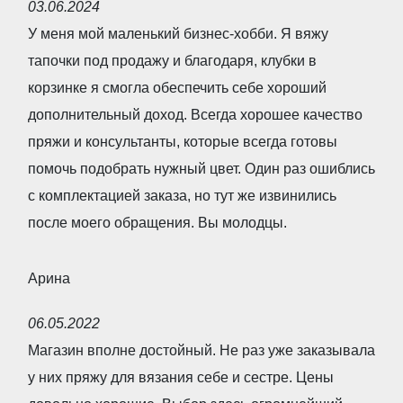
5
03.06.2024
a
У меня мой маленький бизнес-хобби. Я вяжу
t
тапочки под продажу и благодаря, клубки в
e
корзинке я смогла обеспечить себе хороший
d
дополнительный доход. Всегда хорошее качество
5
пряжи и консультанты, которые всегда готовы
,
помочь подобрать нужный цвет. Один раз ошиблись
0
с комплектацией заказа, но тут же извинились
o
после моего обращения. Вы молодцы.
u
t
Арина
o
R
f
06.05.2022
a
5
Магазин вполне достойный. Не раз уже заказывала
t
у них пряжу для вязания себе и сестре. Цены
e