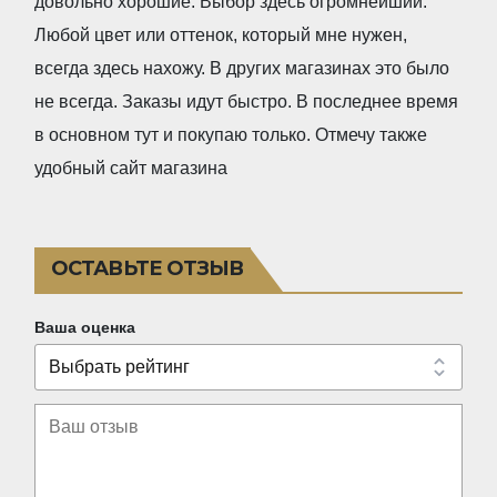
довольно хорошие. Выбор здесь огромнейший.
d
Любой цвет или оттенок, который мне нужен,
5
всегда здесь нахожу. В других магазинах это было
,
не всегда. Заказы идут быстро. В последнее время
0
в основном тут и покупаю только. Отмечу также
o
удобный сайт магазина
u
t
o
ОСТАВЬТЕ ОТЗЫВ
f
5
Ваша оценка