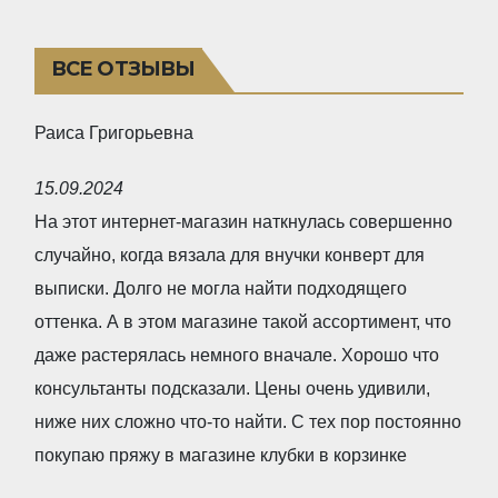
ВСЕ ОТЗЫВЫ
Раиса Григорьевна
R
15.09.2024
a
На этот интернет-магазин наткнулась совершенно
t
случайно, когда вязала для внучки конверт для
e
выписки. Долго не могла найти подходящего
d
оттенка. А в этом магазине такой ассортимент, что
5
даже растерялась немного вначале. Хорошо что
,
консультанты подсказали. Цены очень удивили,
0
ниже них сложно что-то найти. С тех пор постоянно
o
покупаю пряжу в магазине клубки в корзинке
u