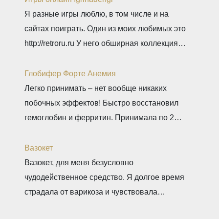
Я разные игры люблю, в том числе и на
сайтах поиграть. Один из моих любимых это
http://retroru.ru У него обширная коллекция
ретро-игр и аксессуаров. Здесь можно найти
все, от культовых хитов 90-х до редких
Глобифер Форте Анемия
артефактов, которые наверняка оценят
Легко принимать – нет вообще никаких
коллекционеры. Там навигация удобная, а
побочных эффектов! Быстро восстановил
дизайн сайта выдержан в тематике ретро, и
гемоглобин и ферритин. Принимала по 2
прям окунаешься
таблетки 2 месяца. Гемоглобин был 80, стал
140. Прошла одышка. Стала снова
Вазокет
заниматься спортом. Врач сказала, что
Вазокет, для меня безусловно
препарат безопасный и можно беременным.
чудодейственное средство. Я долгое время
страдала от варикоза и чувствовала
постоянную тяжесть и боли в ногах. После