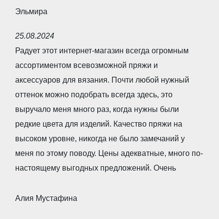
t
Эльмира
o
R
f
25.08.2024
a
5
Радует этот интернет-магазин всегда огромным
t
ассортиментом всевозможной пряжи и
e
аксессуаров для вязания. Почти любой нужный
d
оттенок можно подобрать всегда здесь, это
5
выручало меня много раз, когда нужны были
,
редкие цвета для изделий. Качество пряжи на
0
высоком уровне, никогда не было замечаний у
o
меня по этому поводу. Цены адекватные, много по-
u
настоящему выгодных предложений. Очень
t
o
Алия Мустафина
f
R