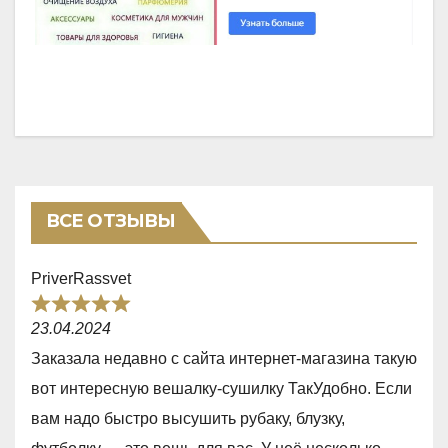
ВСЕ ОТЗЫВЫ
PriverRassvet
R
23.04.2024
a
Заказала недавно с сайта интернет-магазина такую
t
вот интересную вешалку-сушилку ТакУдобно. Если
e
вам надо быстро высушить рубаку, блузку,
d