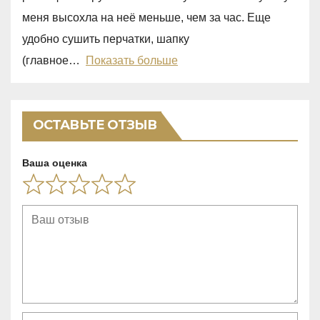
0
меня высохла на неё меньше, чем за час. Еще
o
удобно сушить перчатки, шапку
u
(главное
Показать больше
t
o
f
ОСТАВЬТЕ ОТЗЫВ
5
Ваша оценка