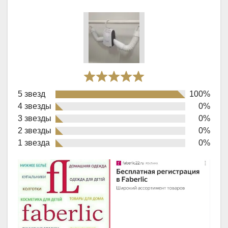
Rated
5 звезд
100%
5,0
4 звезды
0%
out
3 звезды
0%
of
2 звезды
0%
1 звезда
0%
5