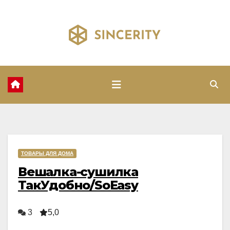
Перейти
к
содержимому
ТОВАРЫ ДЛЯ ДОМА
Вешалка-сушилка
ТакУдобно/SoEasy
3
5,0