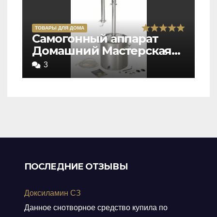
ТОВАРЫ ДЛЯ ДОМА
Rated
Самогонный аппарат
Домашний Мастерская
5,0
застолья
out
3
of
5
ПОСЛЕДНИЕ ОТЗЫВЫ
Доксиламин СЗ
Данное снотворное средство купила по