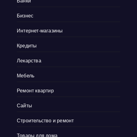
Банки
С
Показать больше
собственно говоря и сделала.
Бизнес
Интернет-магазины
Кредиты
Лекарства
Мебель
Ремонт квартир
Сайты
Строительство и ремонт
Товары для дома