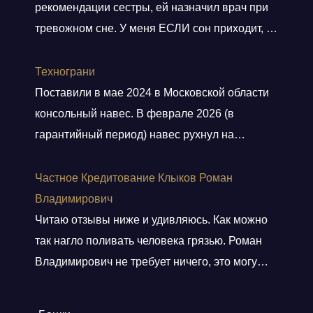
рекомендации сестры, ей назначил врач при
тревожном сне. У меня ЕСЛИ сон приходит, то
не тревожный, но нужно учитывать ключевое
слово ЕСЛИ. Мне препарат хорошо помогает,
Технограни
засыпаю быстро, даже утром встаю без
Поставили в мае 2024 в Московской области
будильника. С утра всегда чувствую себя
консольный навес. В феврале 2026 (в
отдохнувшей, даже просыпаюсь с отличным
гарантийный период) навес рухнул на
настроением, хотя по утрам я всегда
машины. От ответственности и возмещения
“не
Показать больше
ущерба компания отказалась. Мы сделали
Частное Кредитование Клыков Роман
экспертизу с приглашением представителей
Владимирович
(выводы: ошибки просчета конструктива,
Читаю отзывы ниже и удивляюсь. Как можно
нарушения технологии сварки и др.),
так нагло поливать человека грязью. Роман
направили досудебку с результатами с
Владимирович не требует ничего, это могу
предложением по урегулированию, даже
сказать точно. Мне так же как и всем, я думаю,
забирать документы компания уклонилась.
было предложено получить наличкой. Что я