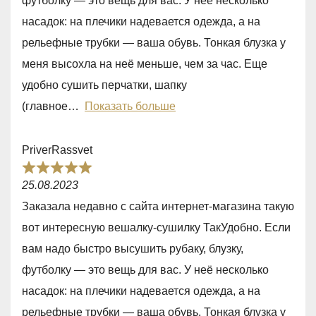
футболку — это вещь для вас. У неё несколько
5
насадок: на плечики надевается одежда, а на
,
рельефные трубки — ваша обувь. Тонкая блузка у
0
меня высохла на неё меньше, чем за час. Еще
o
удобно сушить перчатки, шапку
u
(главное
Показать больше
t
o
PriverRassvet
f
R
5
25.08.2023
a
Заказала недавно с сайта интернет-магазина такую
t
вот интересную вешалку-сушилку ТакУдобно. Если
e
вам надо быстро высушить рубаку, блузку,
d
футболку — это вещь для вас. У неё несколько
5
насадок: на плечики надевается одежда, а на
,
рельефные трубки — ваша обувь. Тонкая блузка у