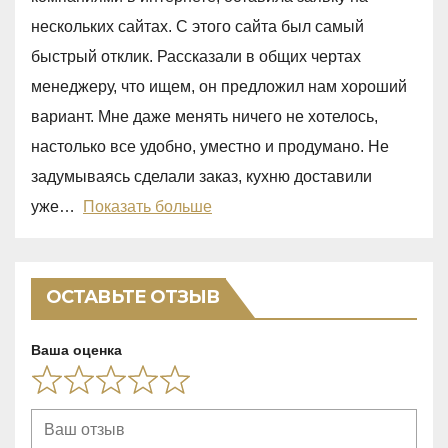
d
нескольких сайтах. С этого сайта был самый
5
быстрый отклик. Рассказали в общих чертах
,
менеджеру, что ищем, он предложил нам хороший
0
вариант. Мне даже менять ничего не хотелось,
o
настолько все удобно, уместно и продумано. Не
u
задумываясь сделали заказ, кухню доставили
t
уже
Показать больше
o
f
5
ОСТАВЬТЕ ОТЗЫВ
Ваша оценка