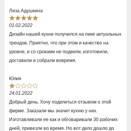
t
Лиза Адушкина
o
R
f
01.02.2022
a
5
Дизайн нашей кухни получился на пике актуальных
t
трендов. Приятно, что при этом и качество на
e
уровне, и со сроками не подвели, изготовили,
d
доставили и собрали вовремя.
5
,
Юлия
0
R
o
24.01.2022
a
u
Добрый день. Хочу поделиться отзывом о этой
t
t
фирме. Заказали мы значит кухню у них.
e
o
Изготавливали ее как и обговаривали 30 рабочих
d
f
дней, привезли во время. Но вот дело дошло до