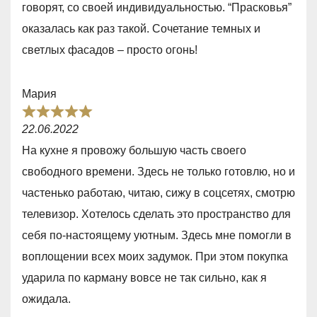
o
говорят, со своей индивидуальностью. “Прасковья”
e
f
оказалась как раз такой. Сочетание темных и
d
5
светлых фасадов – просто огонь!
5
,
Мария
0
R
o
22.06.2022
a
u
На кухне я провожу большую часть своего
t
t
свободного времени. Здесь не только готовлю, но и
e
o
частенько работаю, читаю, сижу в соцсетях, смотрю
d
f
телевизор. Хотелось сделать это пространство для
5
5
себя по-настоящему уютным. Здесь мне помогли в
,
воплощении всех моих задумок. При этом покупка
0
ударила по карману вовсе не так сильно, как я
o
ожидала.
u