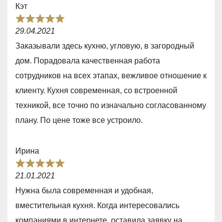
Кэт
o
R
u
29.04.2021
a
t
Заказывали здесь кухню, угловую, в загородный
t
o
дом. Порадовала качественная работа
e
f
сотрудников на всех этапах, вежливое отношение к
d
5
клиенту. Кухня современная, со встроенной
5
техникой, все точно по изначально согласованному
,
плану. По цене тоже все устроило.
0
o
Ирина
u
R
t
21.01.2021
a
o
Нужна была современная и удобная,
t
f
вместительная кухня. Когда интересовались
e
5
компаниями в интернете, оставила заявку на