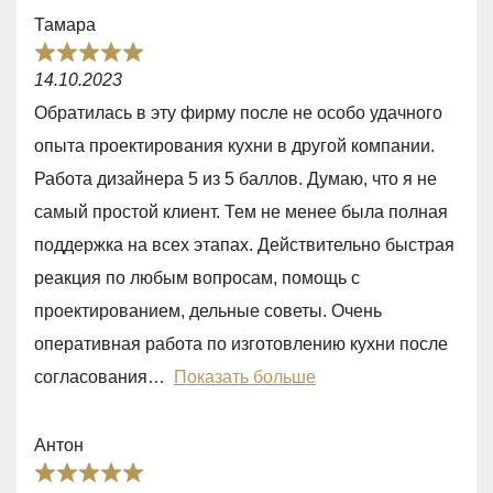
o
Тамара
u
R
t
14.10.2023
a
o
Обратилась в эту фирму после не особо удачного
t
f
опыта проектирования кухни в другой компании.
e
5
Работа дизайнера 5 из 5 баллов. Думаю, что я не
d
самый простой клиент. Тем не менее была полная
5
поддержка на всех этапах. Действительно быстрая
,
реакция по любым вопросам, помощь с
0
проектированием, дельные советы. Очень
o
оперативная работа по изготовлению кухни после
u
согласования
Показать больше
t
o
Антон
f
R