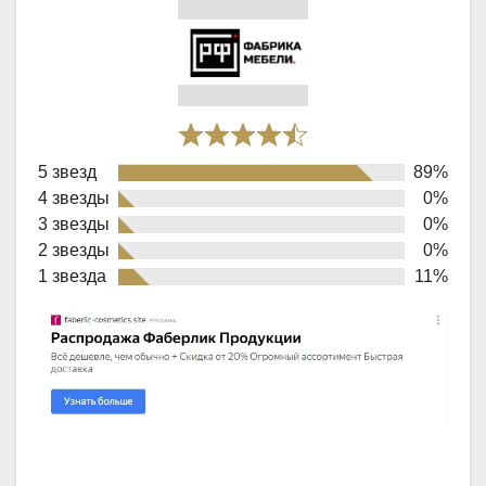
Rated
5 звезд
89%
4,6
4 звезды
0%
out
3 звезды
0%
of
2 звезды
0%
1 звезда
11%
5