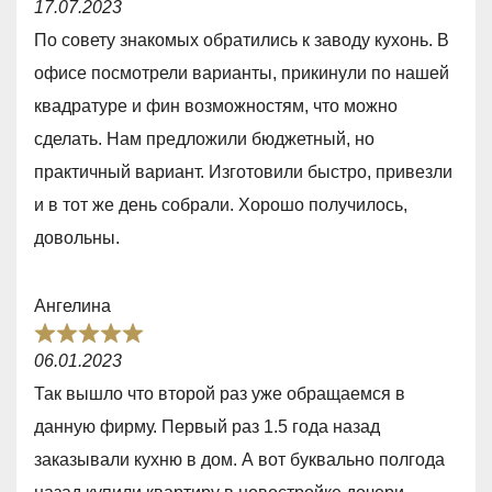
5
17.07.2023
a
По совету знакомых обратились к заводу кухонь. В
t
офисе посмотрели варианты, прикинули по нашей
e
квадратуре и фин возможностям, что можно
d
сделать. Нам предложили бюджетный, но
5
практичный вариант. Изготовили быстро, привезли
,
и в тот же день собрали. Хорошо получилось,
0
довольны.
o
u
Ангелина
t
R
o
06.01.2023
a
f
Так вышло что второй раз уже обращаемся в
t
5
данную фирму. Первый раз 1.5 года назад
e
заказывали кухню в дом. А вот буквально полгода
d