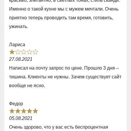
красиво, элегантно, в светлых тонах, стиль сканди.
d
f
Именно о такой кухне мы с мужем мечтали. Очень
5
5
приятно теперь проводить там время, готовить,
,
ужинать.
0
o
Лариса
u
R
t
27.08.2021
a
o
Написал на почту запрос по цене. Прошло 3 дня –
t
f
тишина. Клиенты не нужны. Зачем существует сайт
e
5
вообще не ясно.
d
1
Федор
,
R
0
05.08.2021
a
o
Очень здорово, что у вас есть беспроцентная