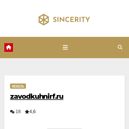
Перейти
к
содержимому
МЕБЕЛЬ
zavodkuhnirf.ru
18
4,6