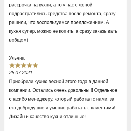
t
u
рассрочка на кухни, а то у нас с женой
e
t
подрастратились средства после ремонта, сразу
d
o
решили, что воспользуемся предложением. А
5
f
кухня супер, можно не копить, а сразу заказывать
,
5
вобщем)
0
o
Ульяна
u
R
t
28.07.2021
a
o
Приобрели кухню весной этого года в данной
t
f
компании. Остались очень довольны!!! Отдельное
e
5
спасибо менеджеру, который работал с нами, за
d
его добродушие и умение работать с клиентами!
5
Дизайн и качество кухни отличные!
,
0