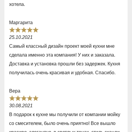
0
хотела.
o
u
Маргарита
t
R
o
25.10.2021
a
f
Самый классный дизайн проект моей кухни мне
t
5
сделала именно эта компания! У них и заказала.
e
Доставка и установка прошли без задержек. Кухня
d
получилась очень красивая и удобная. Спасибо.
5
,
Вера
0
R
o
30.08.2021
a
u
В подарок к кухне мы получили от компании мойку
t
t
со смесителем, было очень приятно! Все вышло
e
o