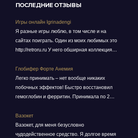
ПОСЛЕДНИЕ ОТЗЫВЫ
Игры онлайн Igrinadengi
Я разные игры люблю, в том числе и на
сайтах поиграть. Один из моих любимых это
http://retroru.ru У него обширная коллекция
ретро-игр и аксессуаров. Здесь можно найти
все, от культовых хитов 90-х до редких
Глобифер Форте Анемия
артефактов, которые наверняка оценят
Легко принимать – нет вообще никаких
коллекционеры. Там навигация удобная, а
побочных эффектов! Быстро восстановил
дизайн сайта выдержан в тематике ретро, и
гемоглобин и ферритин. Принимала по 2
прям окунаешься
Показать больше
таблетки 2 месяца. Гемоглобин был 80, стал
140. Прошла одышка. Стала снова
Вазокет
заниматься спортом. Врач сказала, что
Вазокет, для меня безусловно
препарат безопасный и можно беременным.
чудодейственное средство. Я долгое время