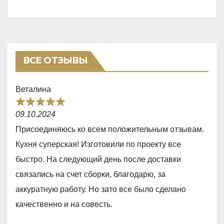
ВСЕ ОТЗЫВЫ
Веталина
R
09.10.2024
a
Присоединяюсь ко всем положительным отзывам.
t
Кухня суперская! Изготовили по проекту все
e
быстро. На следующий день после доставки
d
связались на счет сборки, благодарю, за
5
аккуратную работу. Но зато все было сделано
,
качественно и на совесть.
0