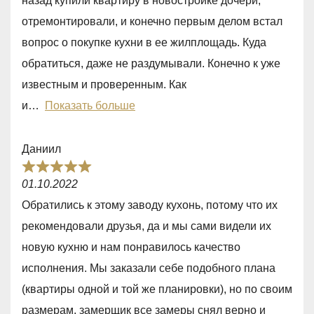
назад купили квартиру в новостройке дочери,
5
отремонтировали, и конечно первым делом встал
,
вопрос о покупке кухни в ее жилплощадь. Куда
0
обратиться, даже не раздумывали. Конечно к уже
o
известным и проверенным. Как
u
и
Показать больше
t
o
Даниил
f
R
5
01.10.2022
a
Обратились к этому заводу кухонь, потому что их
t
рекомендовали друзья, да и мы сами видели их
e
новую кухню и нам понравилось качество
d
исполнения. Мы заказали себе подобного плана
5
(квартиры одной и той же планировки), но по своим
,
размерам, замерщик все замеры снял верно и