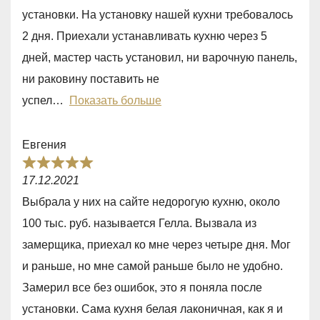
1
5
установки. На установку нашей кухни требовалось
,
2 дня. Приехали устанавливать кухню через 5
0
дней, мастер часть установил, ни варочную панель,
o
ни раковину поставить не
u
успел
Показать больше
t
o
Евгения
f
R
5
17.12.2021
a
Выбрала у них на сайте недорогую кухню, около
t
100 тыс. руб. называется Гелла. Вызвала из
e
замерщика, приехал ко мне через четыре дня. Мог
d
и раньше, но мне самой раньше было не удобно.
5
Замерил все без ошибок, это я поняла после
,
установки. Сама кухня белая лаконичная, как я и