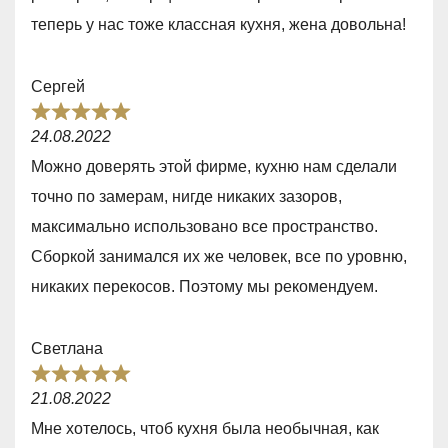
0
теперь у нас тоже классная кухня, жена довольна!
o
u
Сергей
t
R
o
24.08.2022
a
f
Можно доверять этой фирме, кухню нам сделали
t
5
точно по замерам, нигде никаких зазоров,
e
максимально использовано все пространство.
d
Сборкой занимался их же человек, все по уровню,
5
никаких перекосов. Поэтому мы рекомендуем.
,
0
Светлана
o
R
u
21.08.2022
a
t
Мне хотелось, чтоб кухня была необычная, как
t