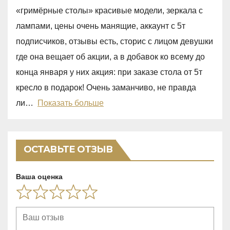
t
u
«гримёрные столы» красивые модели, зеркала с
e
t
лампами, цены очень манящие, аккаунт с 5т
d
o
подписчиков, отзывы есть, сторис с лицом девушки
1
f
где она вещает об акции, а в добавок ко всему до
,
5
конца января у них акция: при заказе стола от 5т
0
кресло в подарок! Очень заманчиво, не правда
o
ли
Показать больше
u
t
o
ОСТАВЬТЕ ОТЗЫВ
f
5
Ваша оценка