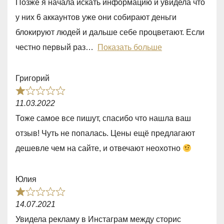
Позже я начала искать информацию и увидела что
,
у них 6 аккаунтов уже они собирают деньги
0
блокируют людей и дальше себе процветают. Если
o
честно первый раз
Показать больше
u
t
Григорий
o
R
f
11.03.2022
a
5
Тоже самое все пишут, спасибо что нашла ваш
t
отзыв! Чуть не попалась. Цены ещё предлагают
e
дешевле чем на сайте, и отвечают неохотно
d
1
Юлия
,
R
0
14.07.2021
a
o
Увидела рекламу в Инстаграм между сторис