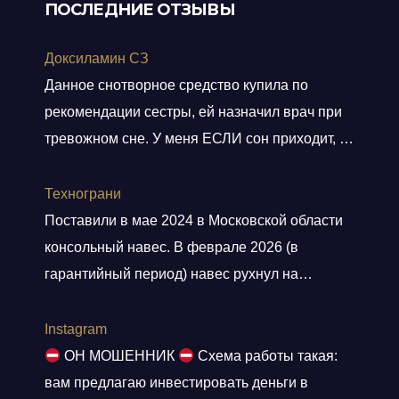
ПОСЛЕДНИЕ ОТЗЫВЫ
Доксиламин СЗ
Данное снотворное средство купила по
рекомендации сестры, ей назначил врач при
тревожном сне. У меня ЕСЛИ сон приходит, то
не тревожный, но нужно учитывать ключевое
слово ЕСЛИ. Мне препарат хорошо помогает,
Технограни
засыпаю быстро, даже утром встаю без
Поставили в мае 2024 в Московской области
будильника. С утра всегда чувствую себя
консольный навес. В феврале 2026 (в
отдохнувшей, даже просыпаюсь с отличным
гарантийный период) навес рухнул на
настроением, хотя по утрам я всегда
машины. От ответственности и возмещения
“не
Показать больше
ущерба компания отказалась. Мы сделали
Instagram
экспертизу с приглашением представителей
ОН МОШЕННИК
Схема работы такая:
(выводы: ошибки просчета конструктива,
вам предлагаю инвестировать деньги в