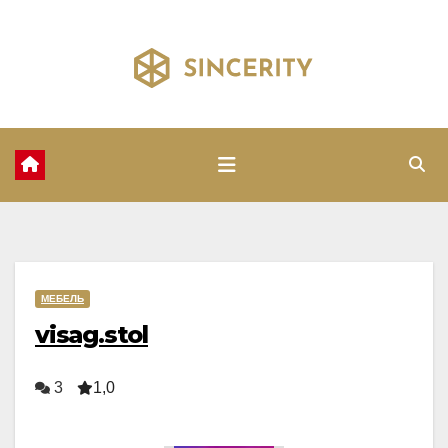
Перейти
к
содержимому
МЕБЕЛЬ
visag.stol
3
1,0