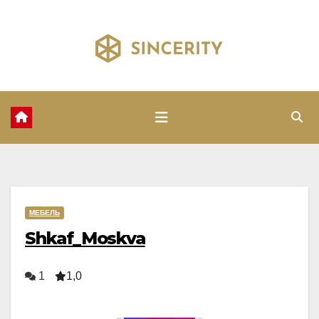
Перейти
к
содержимому
МЕБЕЛЬ
Shkaf_Moskva
1
1,0