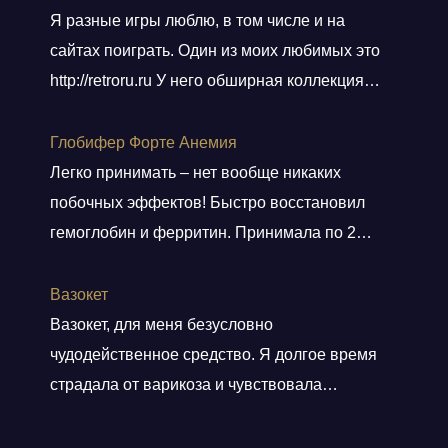
Я разные игры люблю, в том числе и на
сайтах поиграть. Один из моих любимых это
http://retroru.ru У него обширная коллекция
ретро-игр и аксессуаров. Здесь можно найти
все, от культовых хитов 90-х до редких
Глобифер Форте Анемия
артефактов, которые наверняка оценят
Легко принимать – нет вообще никаких
коллекционеры. Там навигация удобная, а
побочных эффектов! Быстро восстановил
дизайн сайта выдержан в тематике ретро, и
гемоглобин и ферритин. Принимала по 2
прям окунаешься
Показать больше
таблетки 2 месяца. Гемоглобин был 80, стал
140. Прошла одышка. Стала снова
Вазокет
заниматься спортом. Врач сказала, что
Вазокет, для меня безусловно
препарат безопасный и можно беременным.
чудодейственное средство. Я долгое время
страдала от варикоза и чувствовала
постоянную тяжесть и боли в ногах. После
применения таблеток, мои симптомы начали