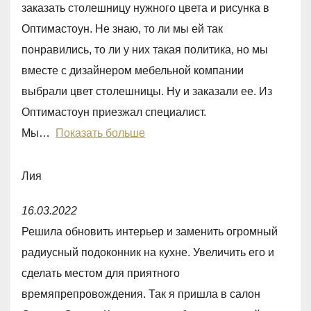
5
заказать столешницу нужного цвета и рисунка в
d
Оптимастоун. Не знаю, то ли мы ей так
5
понравились, то ли у них такая политика, но мы
,
вместе с дизайнером мебельной компании
0
выбрали цвет столешницы. Ну и заказали ее. Из
o
Оптимастоун приезжал специалист.
u
Мы
Показать больше
t
o
Лия
f
R
5
16.03.2022
a
Решила обновить интерьер и заменить огромный
t
радиусный подоконник на кухне. Увеличить его и
e
сделать местом для приятного
d
времяпрепровождения. Так я пришла в салон
5