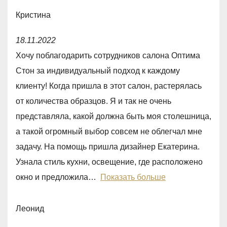
u
Кристина
t
R
o
18.11.2022
a
f
Хочу поблагодарить сотрудников салона Оптима
t
5
Стон за индивидуальный подход к каждому
e
клиенту! Когда пришла в этот салон, растерялась
d
от количества образцов. Я и так не очень
5
представляла, какой должна быть моя столешница,
,
а такой огромный выбор совсем не облегчал мне
0
задачу. На помощь пришла дизайнер Екатерина.
o
Узнала стиль кухни, освещение, где расположено
u
окно и предложила
Показать больше
t
o
Леонид
f