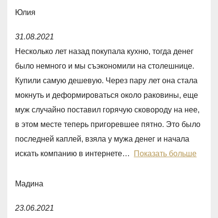
t
Юлия
o
R
f
31.08.2021
a
5
Несколько лет назад покупала кухню, тогда денег
t
было немного и мы съэкономили на столешнице.
e
Купили самую дешевую. Через пару лет она стала
d
мокнуть и деформироваться около раковины, еще
5
муж случайно поставил горячую сковороду на нее,
,
в этом месте теперь пригоревшее пятно. Это было
0
последней каплей, взяла у мужа денег и начала
o
искать компанию в интернете
Показать больше
u
t
Мадина
o
R
f
23.06.2021
a