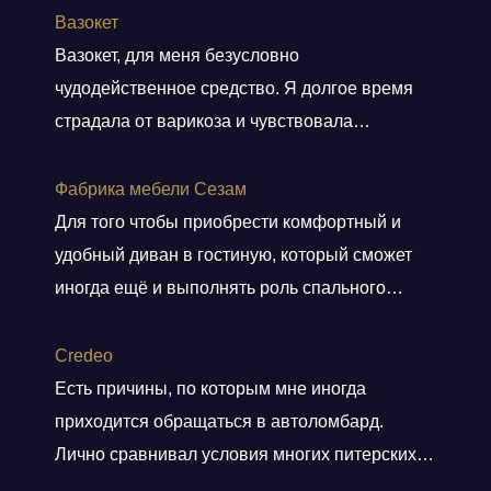
Вазокет
Вазокет, для меня безусловно
чудодейственное средство. Я долгое время
страдала от варикоза и чувствовала
постоянную тяжесть и боли в ногах. После
применения таблеток, мои симптомы начали
Фабрика мебели Сезам
уменьшаться уже после пары недель.
Для того чтобы приобрести комфортный и
Нравится, что препарат равномерно
удобный диван в гостиную, который сможет
распределяется и накапливается в венах, при
иногда ещё и выполнять роль спального
этом не влияя никак на другие органы. Это
места для гостей я обратилась в фабрику
действительно важно для меня, так
мебели Сезам. Именно здесь в каталоге
Сredeo
как
Показать больше
имеется огромный ассортимент различной
Есть причины, по которым мне иногда
качественной продукции, которая включает в
приходится обращаться в автоломбард.
себя не только прямые, но и угловые диваны.
Лично сравнивал условия многих питерских
Очень понравился прямой диван Лидер,
компаний и Сredeo среди них лучший.