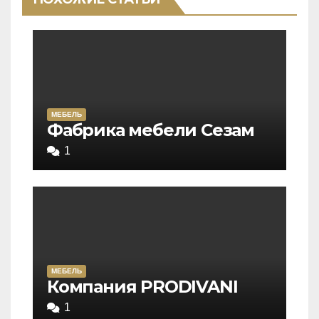
МЕБЕЛЬ
Rated
Фабрика мебели Сезам
5,0
1
out
of
5
МЕБЕЛЬ
Rated
Компания PRODIVANI
5,0
1