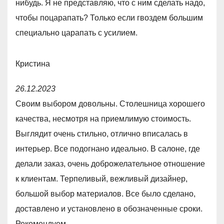
нибудь. Я не представляю, что с ним сделать надо,
,
чтобы поцарапать? Только если гвоздем большим
0
специально царапать с усилием.
o
u
Кристина
t
R
o
26.12.2023
a
f
Своим выбором довольны. Столешница хорошего
t
5
качества, несмотря на приемлимую стоимость.
e
Выглядит очень стильно, отлично вписалась в
d
интерьер. Все подогнано идеально. В салоне, где
5
делали заказ, очень доброжелательное отношение
,
к клиентам. Терпеливый, вежливый дизайнер,
0
большой выбор материалов. Все было сделано,
o
доставлено и установлено в обозначенные сроки.
u
Рекомендуем.