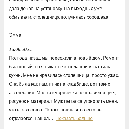
0
дала добро на установку. На выходных уже
o
обмывали, столешница получилась хорошааа
u
t
Эмма
o
R
f
13.09.2021
a
5
Полгода назад мы переехали в новый дом. Ремонт
t
был новый, но я никак не хотела принять стиль
e
кухни. Мне не нравилась столешница, просто ужас.
d
Она была как памятник на кладбище, вот такие
4
ассоциации. Мне категорически не нравился цвет,
,
рисунок и материал. Муж пытался уговорить меня,
0
что все хорошо. Потом, поняв, что легко не
o
отделается, нашел
Показать больше
u