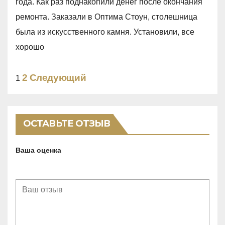
года. Как раз поднакопили денег после окончания
d
ремонта. Заказали в Оптима Стоун, столешница
5
была из искусственного камня. Установили, все
,
хорошо
0
o
Site
Страница
2
Следующий
Страница
1
u
Reviews
t
навигация
o
ОСТАВЬТЕ ОТЗЫВ
f
5
Ваша оценка