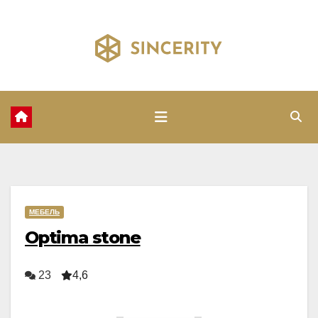
Перейти
к
содержимому
МЕБЕЛЬ
Optima stone
23
4,6