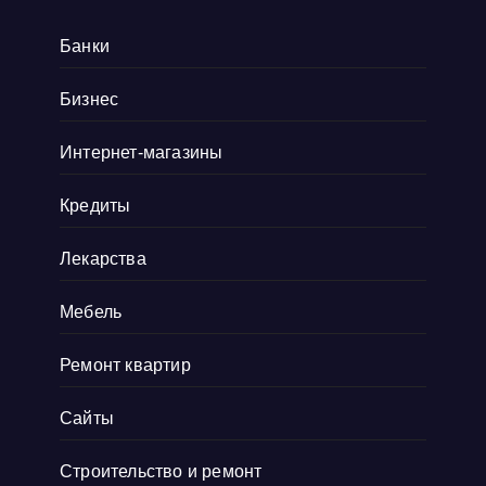
который покорил
Показать больше
Высокая оценка авто, быстрое оформление и
Банки
выдача наличных, машину не изымают и
сотрудники всегда идут на контакт.
Бизнес
Интернет-магазины
Кредиты
Лекарства
Мебель
Ремонт квартир
Сайты
Строительство и ремонт