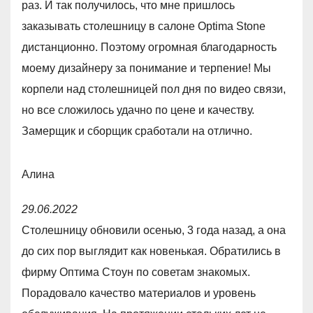
раз. И так получилось, что мне пришлось
e
заказывать столешницу в салоне Optima Stone
d
дистанционно. Поэтому огромная благодарность
5
моему дизайнеру за понимание и терпение! Мы
,
корпели над столешницей пол дня по видео связи,
0
но все сложилось удачно по цене и качеству.
o
Замерщик и сборщик сработали на отлично.
u
t
Алина
o
R
f
29.06.2022
a
5
Столешницу обновили осенью, 3 года назад, а она
t
до сих пор выглядит как новенькая. Обратились в
e
фирму Оптима Стоун по советам знакомых.
d
Порадовало качество материалов и уровень
5