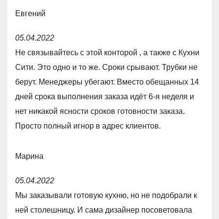
u
Евгений
t
R
o
05.04.2022
a
f
Не связывайтесь с этой конторой , а также с Кухни
t
5
Сити. Это одно и то же. Сроки срывают. Трубки не
e
берут. Менеджеры убегают. Вместо обещанных 14
d
дней срока выполнения заказа идёт 6-я неделя и
1
нет никакой ясности сроков готовности заказа.
,
Просто полный игнор в адрес клиентов.
0
o
Марина
u
R
t
05.04.2022
a
o
Мы заказывали готовую кухню, но не подобрали к
t
f
ней столешницу. И сама дизайнер посоветовала
e