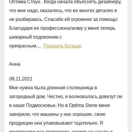
Оптима Стоун . Когда начала объяснять дизайнеру,
,
что мне надо, оказалось, что во многих деталях я
0
не разбираюсь. Спасибо ей огромное за помощь!
o
Благодаря ее профессионализму у меня теперь
u
шикарный подоконник с
t
прекрасным
Показать больше
o
f
Анна
5
R
08.11.2021
a
Мне нужна была длинная столешница в
t
загородный дом. Честно, я волновалась довезут ли
e
в наше Подмосковье. Но в Optima Stone меня
d
заверили, что машины у них хорошие, свою
5
продукцию они упаковывают тщательно. Я
,
придирчиво все проверила, сколов не нашла и