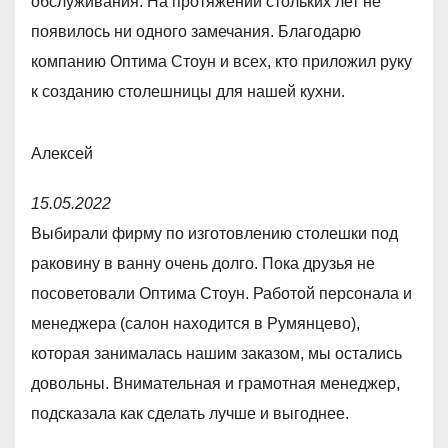
обслуживания. На протяжении стольких лет не
,
появилось ни одного замечания. Благодарю
0
компанию Оптима Стоун и всех, кто приложил руку
o
к созданию столешницы для нашей кухни.
u
t
Алексей
o
R
f
15.05.2022
a
5
Выбирали фирму по изготовлению столешки под
t
раковину в ванну очень долго. Пока друзья не
e
посоветовали Оптима Стоун. Работой персонала и
d
менеджера (салон находится в Румянцево),
5
которая занималась нашим заказом, мы остались
,
довольны. Внимательная и грамотная менеджер,
0
подсказала как сделать лучше и выгоднее.
o