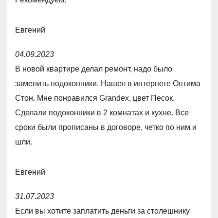
t
o
Евгений
f
R
5
04.09.2023
a
В новой квартире делал ремонт, надо было
t
заменить подоконники. Нашел в интернете Оптима
e
Стон. Мне понравился Grandex, цвет Песок.
d
Сделали подоконники в 2 комнатах и кухне. Все
5
сроки были прописаны в договоре, четко по ним и
,
шли.
0
o
Евгений
u
R
t
31.07.2023
a
o
Если вы хотите заплатить деньги за столешнику