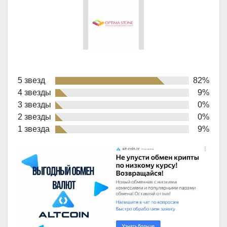
Rated
5 звезд
82%
4,6
4 звезды
9%
out
3 звезды
0%
of
2 звезды
0%
1 звезда
9%
5