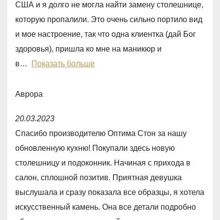
США и я долго не могла найти замену столешнице,
4
которую пропалили. Это очень сильно портило вид
,
и мое настроение, так что одна клиентка (дай Бог
0
здоровья), пришла ко мне на маникюр и
o
в
Показать больше
u
t
Аврора
o
R
f
20.03.2023
a
5
Спасибо производителю Оптима Стон за нашу
t
обновленную кухню! Покупали здесь новую
e
столешницу и подоконник. Начиная с прихода в
d
салон, сплошной позитив. Приятная девушка
5
выслушала и сразу показала все образцы, я хотела
,
искусственный камень. Она все детали подробно
0