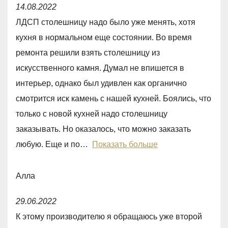
R
5
14.08.2022
a
ЛДСП столешницу надо было уже менять, хотя
t
кухня в нормальном еще состоянии. Во время
e
ремонта решили взять столешницу из
d
искусственного камня. Думал не впишется в
5
интерьер, однако был удивлен как органично
,
смотрится иск камень с нашей кухней. Боялись, что
0
только с новой кухней надо столешницу
o
заказывать. Но оказалось, что можно заказать
u
любую. Еще и по
Показать больше
t
o
Алла
f
R
5
29.06.2022
a
К этому производителю я обращаюсь уже второй
t