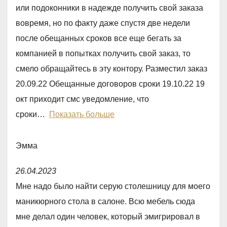
t
f
или подоконники в надежде получить свой заказа
e
5
вовремя, но по факту даже спустя две недели
d
после обещанных сроков все еще бегать за
1
компанией в попытках получить свой заказ, то
,
смело обращайтесь в эту контору. Разместил заказ
0
20.09.22 Обещанные договоров сроки 19.10.22 19
o
окт приходит смс уведомление, что
u
сроки
Показать больше
t
o
Эмма
f
R
5
26.04.2023
a
Мне надо было найти серую столешницу для моего
t
маникюрного стола в салоне. Всю мебель сюда
e
мне делал один человек, который эмигрировал в
d