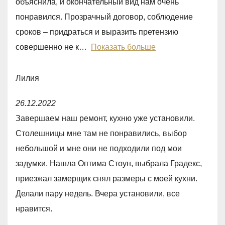
объяснила, и окончательный вид нам очень
o
понравился. Прозрачный договор, соблюдение
u
сроков – придраться и выразить претензию
t
совершенно не к
Показать больше
o
f
Лилия
5
R
26.12.2022
a
Завершаем наш ремонт, кухню уже установили.
t
Столешницы мне там не понравились, выбор
e
небольшой и мне они не подходили под мои
d
задумки. Нашла Оптима Стоун, выбрала Градекс,
5
приезжал замерщик снял размеры с моей кухни.
,
Делали пару недель. Вчера установили, все
0
нравится.
o