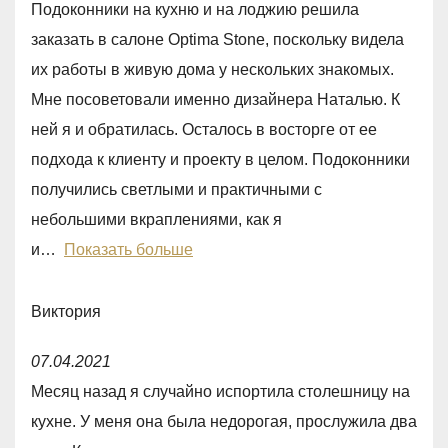
5
Подоконники на кухню и на лоджию решила
t
заказать в салоне Optima Stone, поскольку видела
e
их работы в живую дома у нескольких знакомых.
d
Мне посоветовали именно дизайнера Наталью. К
5
ней я и обратилась. Осталось в восторге от ее
,
подхода к клиенту и проекту в целом. Подоконники
0
получились светлыми и практичными с
o
небольшими вкраплениями, как я
u
и
Показать больше
t
o
Виктория
f
R
5
07.04.2021
a
Месяц назад я случайно испортила столешницу на
t
кухне. У меня она была недорогая, прослужила два
e