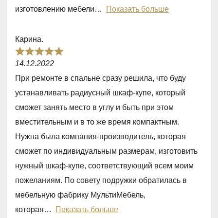
t
изготовлению мебели
Показать больше
o
f
Карина.
5
R
14.12.2022
a
При ремонте в спальне сразу решила, что буду
t
устанавливать радиусный шкаф-купе, который
e
сможет занять место в углу и быть при этом
d
вместительным и в то же время компактным.
5
Нужна была компания-производитель, которая
,
сможет по индивидуальным размерам, изготовить
0
нужный шкаф-купе, соответствующий всем моим
o
пожеланиям. По совету подружки обратилась в
u
мебельную фабрику МультиМебель,
t
которая
Показать больше