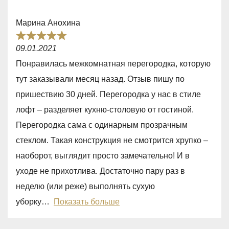
o
f
Марина Анохина
5
R
09.01.2021
a
Понравилась межкомнатная перегородка, которую
t
тут заказывали месяц назад. Отзыв пишу по
e
пришествию 30 дней. Перегородка у нас в стиле
d
лофт – разделяет кухню-столовую от гостиной.
5
Перегородка сама с одинарным прозрачным
,
стеклом. Такая конструкция не смотрится хрупко –
0
наоборот, выглядит просто замечательно! И в
o
уходе не прихотлива. Достаточно пару раз в
u
неделю (или реже) выполнять сухую
t
уборку
Показать больше
o
f