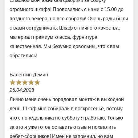
Спасибо монтажникам фабрики за сборку
t
огромного шкафа! Провозились с нами с 15.00 до
e
позднего вечера, но все собрали! Очень рады были
d
с вами сотрудничать. Шкаф отличного качества,
5
материал премиум класса, фурнитура
,
качественная. Мы безумно довольны, что к вам
0
обратились!
o
u
Валентин Демин
t
R
o
25.04.2023
a
f
Лично меня очень порадовал монтаж в выходной
t
5
день. Шкаф мне собирали в воскресенье, потому
e
что с понедельника по субботу я работаю. Только
d
за это я уже готов оставить отзыв и похвалить
5
ребят-сборщиков! Имен не запомнил, но вам