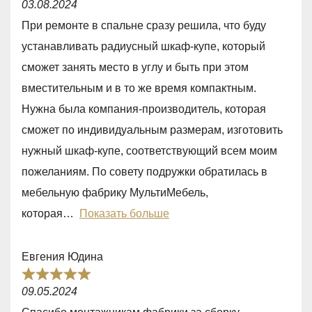
03.08.2024
a
При ремонте в спальне сразу решила, что буду
t
устанавливать радиусный шкаф-купе, который
e
сможет занять место в углу и быть при этом
d
вместительным и в то же время компактным.
5
Нужна была компания-производитель, которая
,
сможет по индивидуальным размерам, изготовить
0
нужный шкаф-купе, соответствующий всем моим
o
пожеланиям. По совету подружки обратилась в
u
мебельную фабрику МультиМебель,
t
которая
Показать больше
o
f
Евгения Юдина
5
R
09.05.2024
a