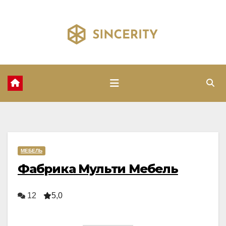
Перейти
к
содержимому
МЕБЕЛЬ
Фабрика Мульти Мебель
12
5,0