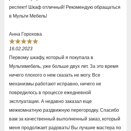
,
респект! Шкаф отличный! Рекомендую обращаться
0
в Мульти Мебель!
o
u
Анна Горохова
t
R
o
16.02.2023
a
f
Первому шкафу, который я покупала в
t
5
Мультимебель, уже больше двух лет. За это время
e
ничего плохого о нем сказать не могу. Все
d
механизмы работают исправно, ничего не
5
повредилось в процессе ежедневной
,
эксплуатации. А недавно заказал еще
0
межкомнатную раздвижную перегородку. Спасибо
o
вам за качественный выполненный заказ, который
u
меня продолжает радовать! Вы лучшие мастера по