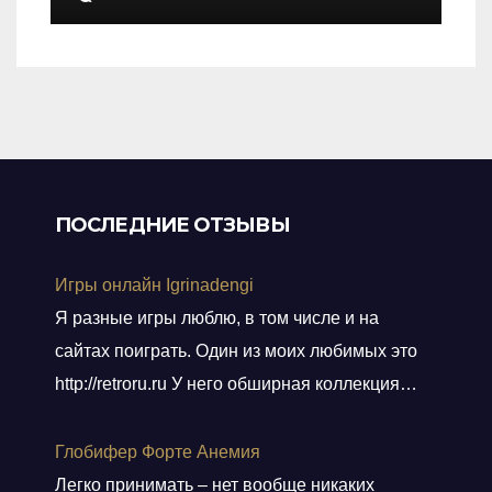
out
of
5
ПОСЛЕДНИЕ ОТЗЫВЫ
Игры онлайн Igrinadengi
Я разные игры люблю, в том числе и на
сайтах поиграть. Один из моих любимых это
http://retroru.ru У него обширная коллекция
ретро-игр и аксессуаров. Здесь можно найти
все, от культовых хитов 90-х до редких
Глобифер Форте Анемия
артефактов, которые наверняка оценят
Легко принимать – нет вообще никаких