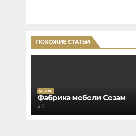
ПОХОЖИЕ СТАТЬИ
МЕБЕЛЬ
Rated
Фабрика мебели Сезам
5,0
1
out
of
5