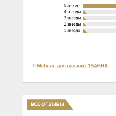
5 звезд
4 звезды
3 звезды
2 звезды
Rated
1 звезда
5,0
out
of
5
Навигация
Мебель для ванной | 1ВАННА
по
записям
ВСЕ ОТЗЫВЫ