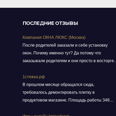
ПОСЛЕДНИЕ ОТЗЫВЫ
Компания ОКНА ЛЮКС (Москва)
После родителей заказали и себе установку
окон. Почему именно тут? Да потому что
заказывали родителям и они просто в восторге 
качестве окон и монтаже! Заказали, приехал
мастер, всё замерил, кое чего посоветовал.
1стяжка.рф
Пришли заключать договор в офис, И снова
В прошлом месяце обращался сюда,
классная и слаженная работа всего персонала.
требовалось демонтировать плитку в
Договор подсунули не просто подписать, а дали
продуктовом магазине. Площадь работы 348
пояснения по
кв.м.. Приехали вовремя, без лишних разговоро
сделали свою работу, погрузили хлам в