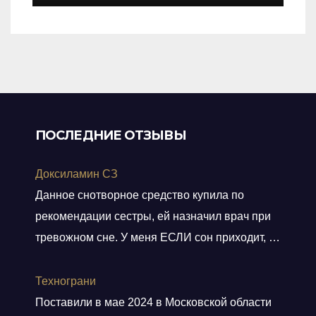
out
of
5
ПОСЛЕДНИЕ ОТЗЫВЫ
Доксиламин СЗ
Данное снотворное средство купила по
рекомендации сестры, ей назначил врач при
тревожном сне. У меня ЕСЛИ сон приходит, то
не тревожный, но нужно учитывать ключевое
слово ЕСЛИ. Мне препарат хорошо помогает,
Технограни
засыпаю быстро, даже утром встаю без
Поставили в мае 2024 в Московской области