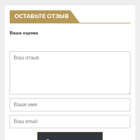
t
o
ОСТАВЬТЕ ОТЗЫВ
f
5
Ваша оценка