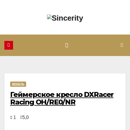
Перейти
к
содержимому
МЕБЕЛЬ
Геймерское кресло DXRacer
Racing OH/RE0/NR
1
5,0