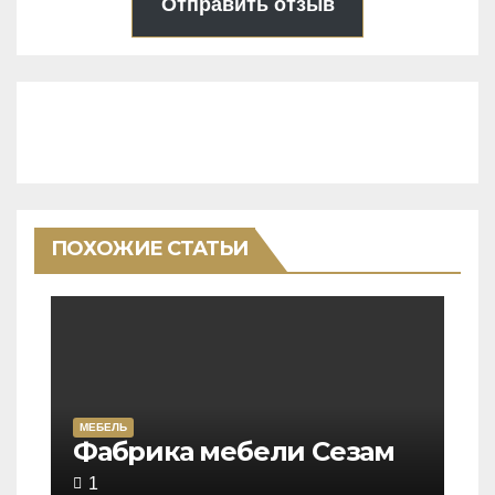
Отправить отзыв
ПОХОЖИЕ СТАТЬИ
МЕБЕЛЬ
Rated
Фабрика мебели Сезам
5,0
1