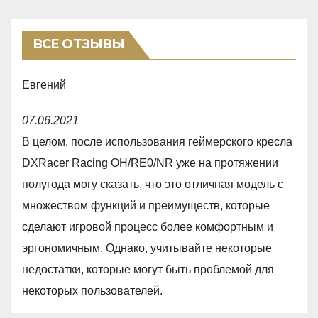
ВСЕ ОТЗЫВЫ
Евгений
R
07.06.2021
a
В целом, после использования геймерского кресла
t
DXRacer Racing OH/RE0/NR уже на протяжении
e
полугода могу сказать, что это отличная модель с
d
множеством функций и преимуществ, которые
5
сделают игровой процесс более комфортным и
,
эргономичным. Однако, учитывайте некоторые
0
недостатки, которые могут быть проблемой для
o
некоторых пользователей.
u