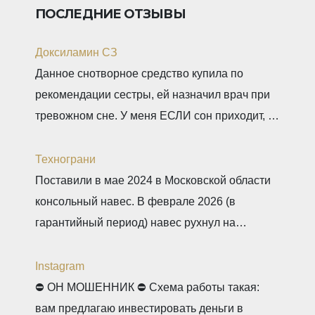
ПОСЛЕДНИЕ ОТЗЫВЫ
Доксиламин СЗ
Данное снотворное средство купила по
рекомендации сестры, ей назначил врач при
тревожном сне. У меня ЕСЛИ сон приходит, то
не тревожный, но нужно учитывать ключевое
слово ЕСЛИ. Мне препарат хорошо помогает,
Технограни
засыпаю быстро, даже утром встаю без
Поставили в мае 2024 в Московской области
будильника. С утра всегда чувствую себя
консольный навес. В феврале 2026 (в
отдохнувшей, даже просыпаюсь с отличным
гарантийный период) навес рухнул на
настроением, хотя по утрам я всегда “не
машины. От ответственности и возмещения
ущерба компания отказалась. Мы сделали
Instagram
экспертизу с приглашением представителей
⛔️ ОН МОШЕННИК ⛔️ Схема работы такая:
(выводы: ошибки просчета конструктива,
вам предлагаю инвестировать деньги в