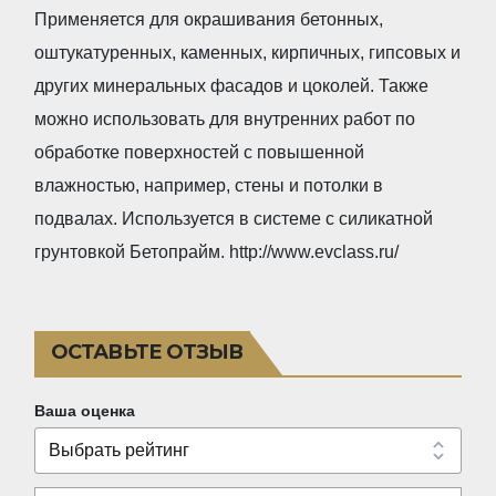
a
o
Применяется для окрашивания бетонных,
t
f
оштукатуренных, каменных, кирпичных, гипсовых и
e
5
других минеральных фасадов и цоколей. Также
d
можно использовать для внутренних работ по
3
обработке поверхностей с повышенной
,
влажностью, например, стены и потолки в
0
подвалах. Используется в системе с силикатной
o
грунтовкой Бетопрайм. http://www.evclass.ru/
u
t
o
ОСТАВЬТЕ ОТЗЫВ
f
5
Ваша оценка