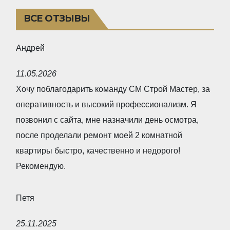
ВСЕ ОТЗЫВЫ
Андрей
R
11.05.2026
a
Хочу поблагодарить команду СМ Строй Мастер, за
t
оперативность и высокий профессионализм. Я
e
позвонил с сайта, мне назначили день осмотра,
d
после проделали ремонт моей 2 комнатной
5
квартиры быстро, качественно и недорого!
,
Рекомендую.
0
o
Петя
u
R
t
25.11.2025