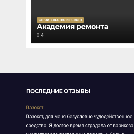
СТРОИТЕЛЬСТВО И РЕМОНТ
Rated
Академия ремонта
4,0
4
out
of
5
ПОСЛЕДНИЕ ОТЗЫВЫ
Вазокет
Вазокет, для меня безусловно чудодейственное
средство. Я долгое время страдала от варикоза