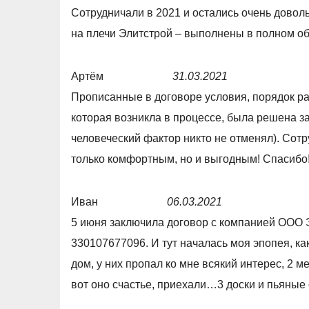
,
a
Сотрудничали в 2021 и остались очень довол
0
t
на плечи Элитстрой – выполнены в полном об
o
e
u
d
Артём
31.03.2021
t
5
R
Прописанные в договоре условия, порядок ра
o
,
a
которая возникла в процессе, была решена за
f
0
t
человеческий фактор никто не отменял). Сот
5
o
e
только комфортным, но и выгодным! Спасибо
u
d
t
5
Иван
06.03.2021
o
,
R
5 июня заключила договор с компанией ООО 
f
0
a
330107677096. И тут началась моя эпопея, ка
5
o
t
дом, у них пропал ко мне всякий интерес, 2 м
u
e
вот оно счастье, приехали…3 доски и пьяные 
t
d