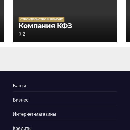
СТРОИТЕЛЬСТВО И РЕМОНТ
Rated
Компания КФЗ
5,0
2
out
of
5
Банки
Бизнес
Интернет-магазины
Кредиты