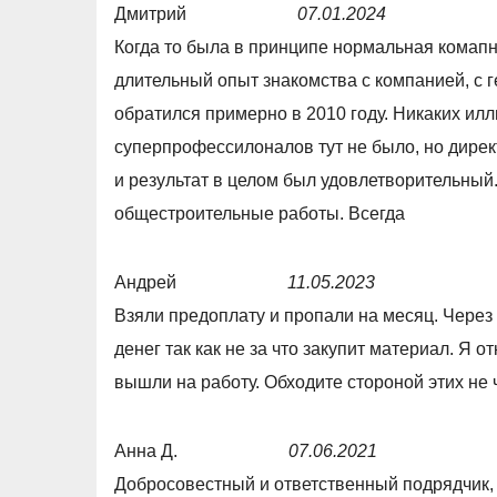
Дмитрий
07.01.2024
R
Когда то была в принципе нормальная комапни
a
длительный опыт знакомства с компанией, с
t
обратился примерно в 2010 году. Никаких илл
e
суперпрофессилоналов тут не было, но дирек
d
и результат в целом был удовлетворительный
1
общестроительные работы. Всегда
,
0
Андрей
11.05.2023
o
R
Взяли предоплату и пропали на месяц. Через
u
a
денег так как не за что закупит материал. Я 
t
t
вышли на работу. Обходите стороной этих не
o
e
f
d
Анна Д.
07.06.2021
5
1
R
Добросовестный и ответственный подрядчик, 