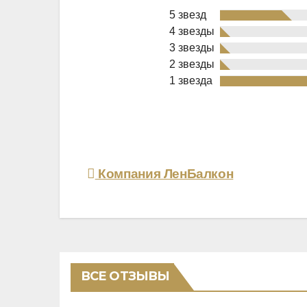
5 звезд
4 звезды
3 звезды
2 звезды
Rated
1 звезда
2,3
out
of
5
Навигация
Компания ЛенБалкон
по
записям
ВСЕ ОТЗЫВЫ