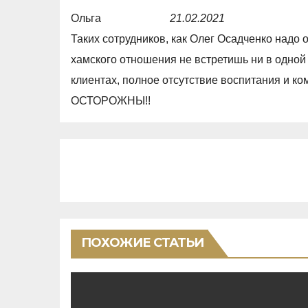
o
1
Ольга
21.02.2021
f
,
R
Таких сотрудников, как Олег Осадченко надо 
5
0
a
хамского отношения не встретишь ни в одной
o
t
клиентах, полное отсутствие воспитания и к
u
e
ОСТОРОЖНЫ!!
t
d
o
1
f
,
5
0
o
u
t
ПОХОЖИЕ СТАТЬИ
o
f
5