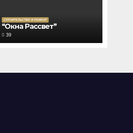
СТРОИТЕЛЬСТВО И РЕМОНТ
Rated
“Окна Рассвет”
3,5
39
out
of
5