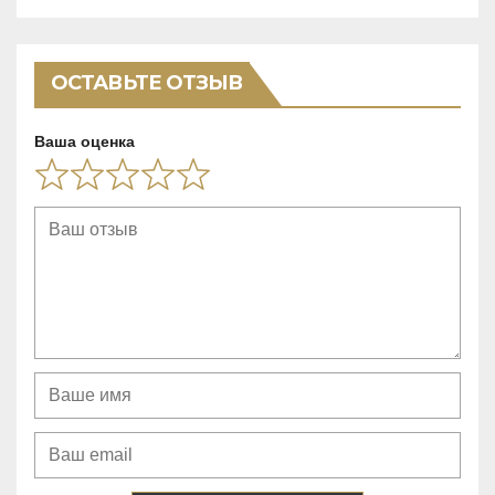
t
o
f
ОСТАВЬТЕ ОТЗЫВ
5
Ваша оценка