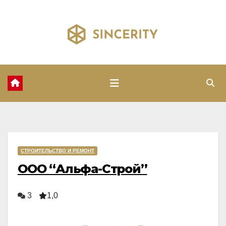
Перейти
к
содержимому
СТРОИТЕЛЬСТВО И РЕМОНТ
ООО “Альфа-Строй”
3
1,0