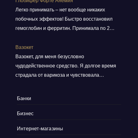
Глобифер Форте Анемия
артефактов, которые наверняка оценят
Легко принимать – нет вообще никаких
коллекционеры. Там навигация удобная, а
побочных эффектов! Быстро восстановил
дизайн сайта выдержан в тематике ретро, и
гемоглобин и ферритин. Принимала по 2
прям окунаешься
Показать больше
таблетки 2 месяца. Гемоглобин был 80, стал
140. Прошла одышка. Стала снова
Вазокет
заниматься спортом. Врач сказала, что
Вазокет, для меня безусловно
препарат безопасный и можно беременным.
чудодейственное средство. Я долгое время
страдала от варикоза и чувствовала
постоянную тяжесть и боли в ногах. После
применения таблеток, мои симптомы начали
Банки
уменьшаться уже после пары недель.
Нравится, что препарат равномерно
Бизнес
распределяется и накапливается в венах, при
Интернет-магазины
этом не влияя никак на другие органы. Это