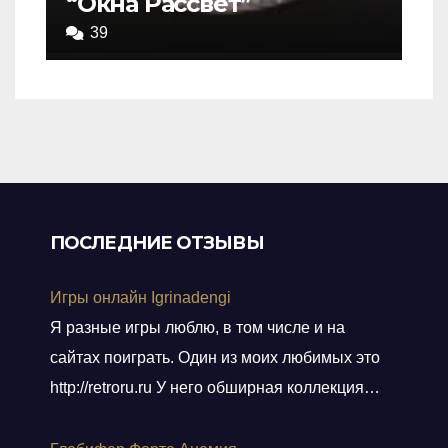
“Окна Рассвет”
3,5
39
out
of
5
ПОСЛЕДНИЕ ОТЗЫВЫ
Игры онлайн Igrinadengi
Я разные игры люблю, в том числе и на
сайтах поиграть. Один из моих любимых это
http://retroru.ru У него обширная коллекция
ретро-игр и аксессуаров. Здесь можно найти
все, от культовых хитов 90-х до редких