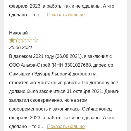
o
февраля 2023, а работы так и не сделаны. А что
u
сделано – то с
Показать больше
t
o
Николай
f
R
5
25.06.2021
a
В далеком 2021 году (06.08.2021), я заключил с
t
ООО Альфа-Строй (ИНН 3301027668, директор
e
Самышкин Эдуард Львович) договор на
d
строительно-монтажные работы. По договору все
1
должно было закончиться 31 октября 2021. Деньги
,
заплатил своевременно, но на этом
0
своевременность и закончилась. Сейчас конец
o
февраля 2023, а работы так и не сделаны. А что
u
сделано – то с
Показать больше